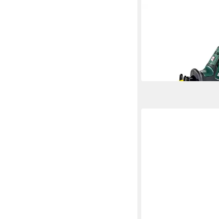
METABO
Akku-Reciprosäge SS
Compact Akku Recipr
Säbelsäge 18 V 13 m
ab 140,77 €
lieferbar - in 3-4 Werktag