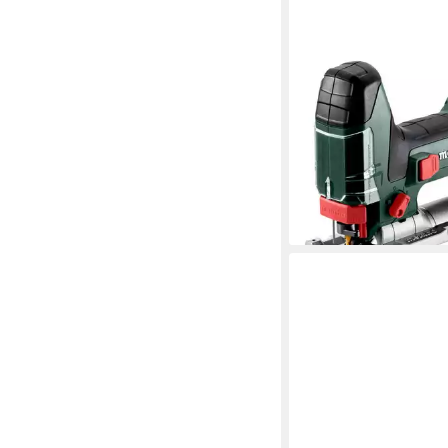
METABO
Akku-Stichsäge ST 18
Akku in metaBOX 145
ab 141,19 €
lieferbar - in 3-4 Werktag