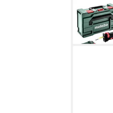
METABO
Akku-Reciprosäge SS
Säbelsäge 18 V 32 m
Akku 8,0 Ah
376,02 €
lieferbar - in 3-4 Werktag