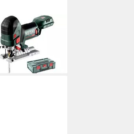
ABO
hsäge Akku STA 18 LTX 150 BL,
., inkl. metaBOX 145 L, ohne
 und ohne Ladegerät
(1)
16,31 €
UVP
391,51 €
%
rbar - in 3-4 Werktagen bei dir