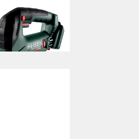
ABO
-Stichsäge STAB 18 LTX 150
Ohne Akku in metaBOX 145 L
98 €
UVP
391,51 €
rbar - in 4-5 Werktagen bei dir