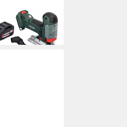
ABO
-Stichsäge STA 18 LTX 100
 Stichsäge 18 V 100 mm
hless + 1x Akku 4,0 Ah
68 €
rbar - in 3-4 Werktagen bei dir