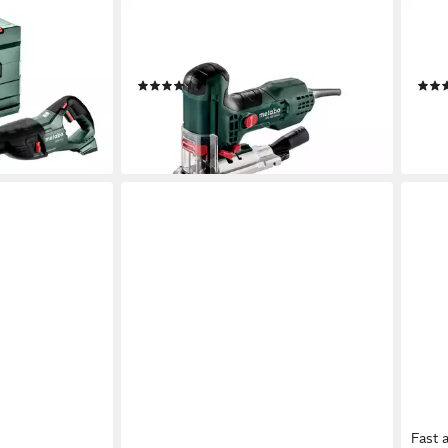
METABO
MET
EP 18 LT Akku
Stichsäge Metabo Stichsäge STE
Zug-
m + 1x LiHD
100 Quick im Kunststoffkoffer
305 
(2)
ab 129,24 €
ab 4
UVP
227,29 €
-43%
-41%
en bei dir
lieferbar - in 3-4 Werktagen bei dir
liefe
Fast 