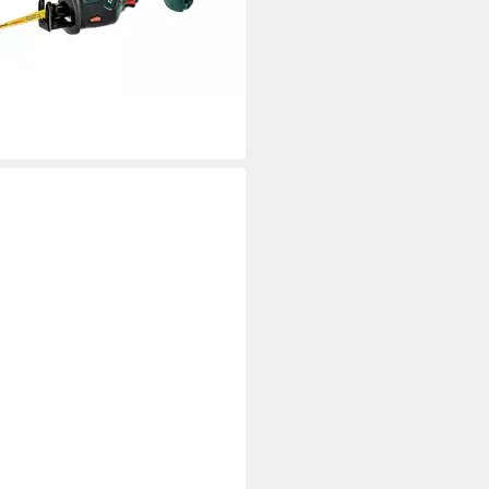
27,96 €
UVP
247,52 €
%
rbar - in 3-4 Werktagen bei dir