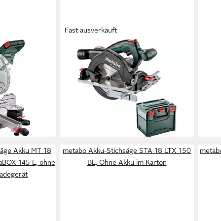
Fast ausverkauft
METABO
MET
ppsäge KGSV
Handkreissäge Akku KS 18 LTX 57,
Hand
nktion, inkl.
Set, ohne Akku und Ladegerät in
BL, 
metaBOX
Lade
ab 173,39 €
ab 3
1 €
lieferbar - in 3-4 Werktagen bei dir
-24
liefe
en bei dir
säge Akku MT 18
metabo Akku-Stichsäge STA 18 LTX 150
metabo
taBOX 145 L, ohne
BL, Ohne Akku im Karton
adegerät