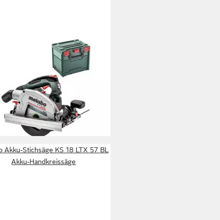
ABO
kreissäge Akku KS 18 LTX 66
Set, 4-St., ohne Akku und
gerät, inkl. metaBOX 340
39,99 €
UVP
446,25 €
%
rbar - in 3-4 Werktagen bei dir
 Akku-Stichsäge KS 18 LTX 57 BL
Akku-Handkreissäge