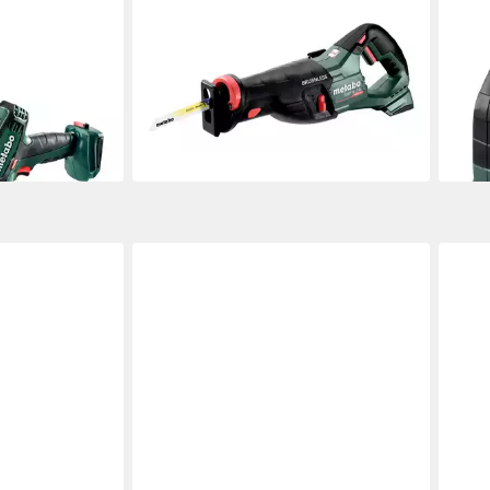
METABO
MET
E 18 LTX
Akku-Säbelsäge SSEP 18 LT BL,
Akku
osäge
Ohne Akku in metaBOX 165 L
BL, 
ab 225,81 €
362,
m
lieferbar - in 3-4 Werktagen bei dir
-7%
en bei dir
liefe