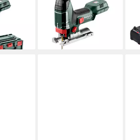
METABO
MET
 LT 130 BL,
Akku-Stichsäge ST 18 L 90, Set, 7-
Akku
 und Ladegerät,
St., ohne Akku/Ladegerät, 18 V, ohne
Akku
und Zubehör
Akku und Ladegerät, integriertes
Brus
219,
LED-Arbeitslicht
liefe
ab 112,59 €
en bei dir
lieferbar - in 3-4 Werktagen bei dir