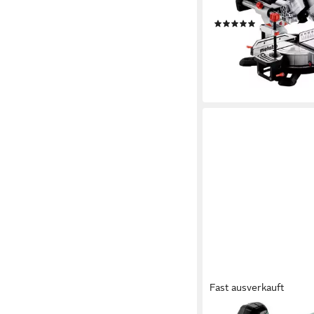
Zubehör
(5)
ab 201,24 €
UVP
359,3
-44%
lieferbar - in 3-4 Werktag
Fast ausverkauft