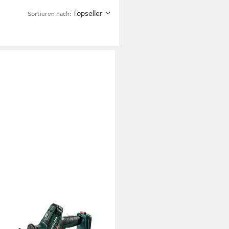
Topseller
Sortieren nach:
ABO
-Säbelsäge Akku-Säbelsäge SSE
TX Compact in MetaLoc - 602