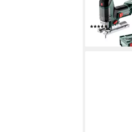
METABO
Akku-Stichsäge ST 18
Set, 9-St., ohne Akku
inkl. metaBOX 145 L 
(1)
ab 183,88 €
lieferbar - in 3-4 Werktag