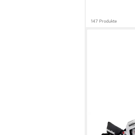
147 Produkte
METABO
Zug-, Kapp- und Geh
216 M, Set, mit Zugfunk