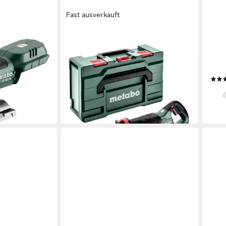
Fast ausverkauft
METABO
MET
 L 90, Ohne
Akku-Reciprosäge SSEP 18 LT Akku
Stic
 L
Säbelsäge 18 V 32 mm
9-St
(601616840) + Metabox
Akku
en bei dir
ab 158,20 €
UVP
254,66 €
ab 2
-38%
-45
lieferbar - in 3-4 Werktagen bei dir
liefe