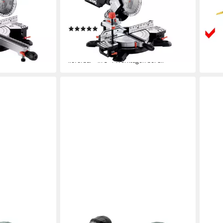
ab 1
Ablängenanschlag, Materialklemme,
Spänefangsac und Sägeblatt
-48
8 €
(3)
liefe
ab 133,48 €
UVP
209,44 €
en bei dir
-36%
lieferbar - in 3-4 Werktagen bei dir