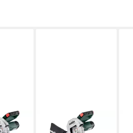
METABO
MET
rungssäge KGS
Kappsäge Metabo Kappsäge KS 216
Akku
tion, inkl.
M Karton, Set, 8-St., inkl.
18 L