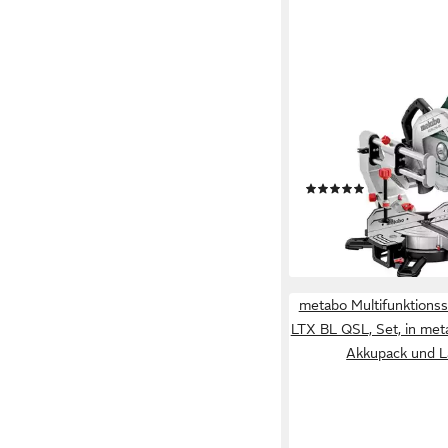
METABO
Kappsäge Metabo Ka
254 MC, Set, mit Zugfu
Zubehör
(1)
ab 381,96 €
UVP
510,5
-25%
lieferbar - in 3-4 Werktag
metabo Multifunktions
LTX BL QSL, Set, in me
Akkupack und L