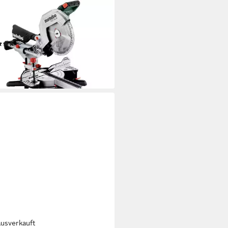
ABO
, Kapp- und Gehrungssäge KGS
M, Set, mit Zugfunktion
(2)
06,62 €
UVP
694,96 €
rbar - in 3-4 Werktagen bei dir
ausverkauft