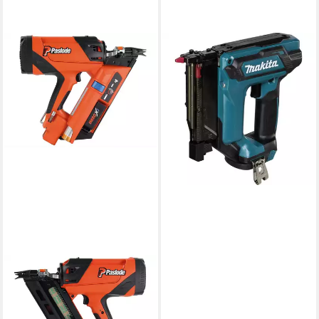
MAKITA
Nagler PT354DZJ Akku-
Nagler
323,23 €
lieferbar - in 2-3 Werktagen bei dir