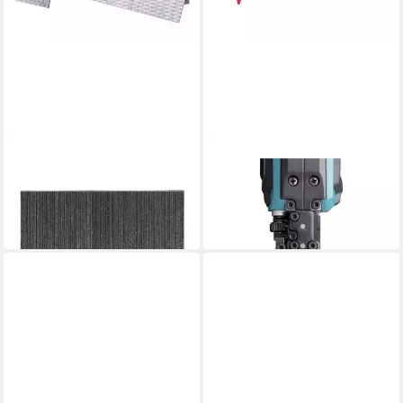
MAKITA
MAKITA
Nagler Stift 0.6x25mm F-
Nagler Makita Akku-
31838
Stiftnagler DPT353Z
ab 18,93 €
401,94 €
lieferbar - in 2-3 Werktagen bei dir
lieferbar - in 4-5 Werktagen bei dir