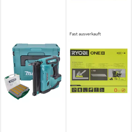
Fast ausverkauft
RYOBI
Akku-Tacker Ryobi R15GN18-
0 – 18V ONE+ AirStrike
Akku-Nagler ohne Akku, (1
tlg)
265,90 €
lieferbar - in 3-4 Werktagen bei dir