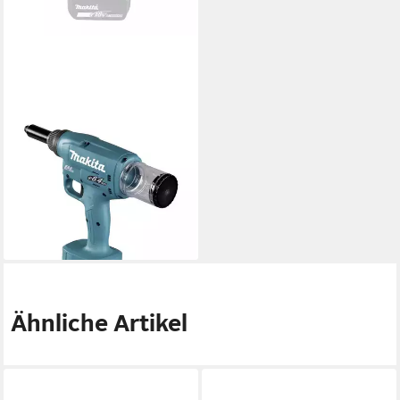
MAKITA
Akku-Schrauber Akku-
Blindnietsetzgerät 18V
DRV250Z
1.079,00 €
lieferbar - in 3-4 Werktagen bei dir
Ähnliche Artikel