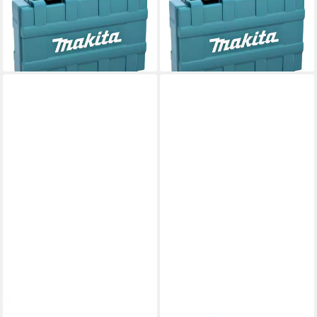
50 - 90 mm + 1x Akku 5,0 Ah
- 90 mm + 2x Akku 6,0 Ah +
+ Ladegerät + Koffer
Ladegerät + Koffer
770,81 €
876,64 €
lieferbar - in 2-3 Werktagen bei dir
lieferbar - in 2-3 Werktagen bei dir