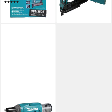
(1)
50-90 mm / D-Kopf-Nägel
478,90 €
(1)
lieferbar - in 5-6 Werktagen bei dir
699,00 €
lieferbar - in 2-3 Werktagen bei dir