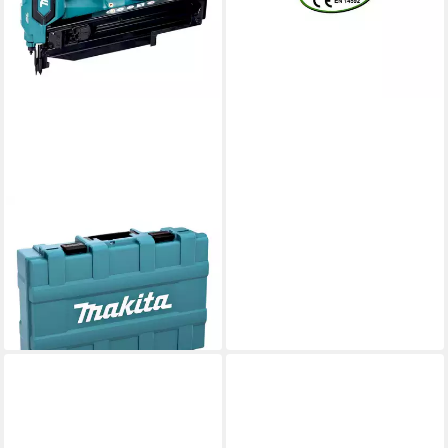
(0,02 €/ 1 Stk)
lieferbar - in 3-4 Werktagen bei dir
MAKITA
Nagler DBN 901 RFK 18 V 50
- 90 mm + 2x Akku 3,0 Ah +
Ladegerät + Koffer
782,28 €
lieferbar - in 2-3 Werktagen bei dir