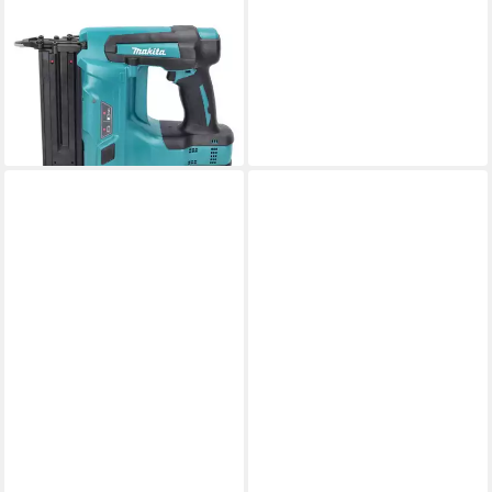
MAKITA
Stauchkopfnagler DBN 500
ZJ Akku Stauchkopfnagler 18
V 15-50 mm + Makpac
576,29 €
lieferbar - in 2-3 Werktagen bei dir