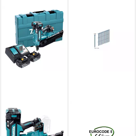
PREBENA
Heftklammer Prebena
Rundkopfnägel, 3000 Stk.
RK31/90BK
ab 52,97 €