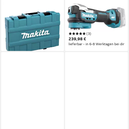
MAKITA
MAKITA
Nagler DBN 901 ZK 18 V 50 -
Akku-Multifunktionswerkzeug
90 mm + Koffer - ohne Akku,
DTM52Z, ohne Akku und
ohne Ladegerät
Ladegerät
(3)
632,35 €
239,98 €
lieferbar - in 2-3 Werktagen bei dir
lieferbar - in 6-8 Werktagen bei dir