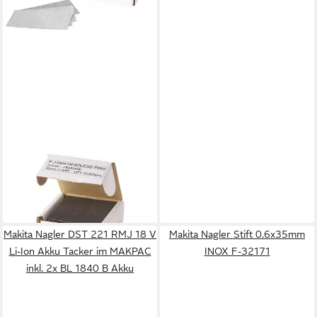
MAKITA
Nagler Stift 0.6x35mm F-
31854
ab 19,78 €
lieferbar - in 2-3 Werktagen bei dir
Makita Nagler DST 221 RMJ 18 V
Makita Nagler Stift 0.6x35mm
Li-Ion Akku Tacker im MAKPAC
INOX F-32171
inkl. 2x BL 1840 B Akku