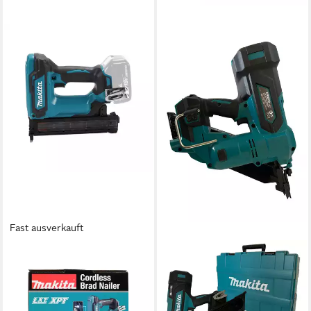
Fast ausverkauft
MAKITA
MAKITA
Nagler Makita Akku-
Druckluft-Nagler DBN900ZK,
Stauchkopfnagler 18V
inkl. Transportkoffer, Akku-
DFN350Z
Streifennagler LXT / 18V /