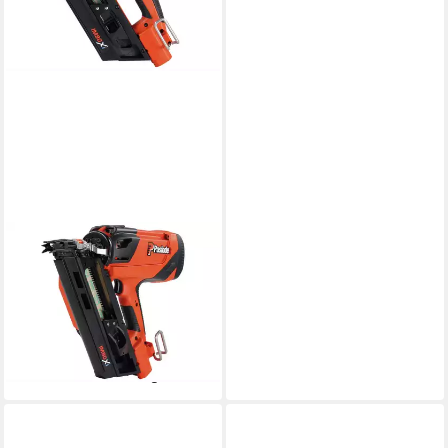
PASLODE
Nagler Paslode IM90Xi
Impulse Streifennagler, für
34° gebundene Nägel von 50
bis 90 mm
920,81 €
lieferbar - in 3-4 Werktagen bei dir