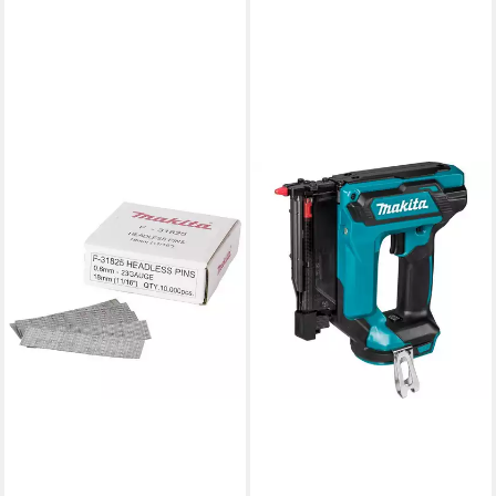
MAKITA
Nagler DPT353ZJ Akku-
Nagler
472,08 €
lieferbar - in 2-3 Werktagen bei dir