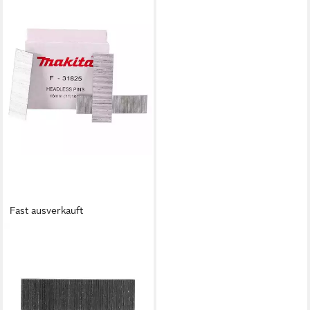
Fast ausverkauft
MAKITA
Nagler Stift 0.6x18mm F-
31825
20,60 €
lieferbar - in 3-4 Werktagen bei dir