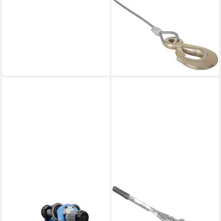
GÜDE
Seilzug Güde Seilwinde
Zugkraft 750 kg Seillänge 20
m
ab 37,79 €
lieferbar - in 2-3 Werktagen bei dir
GÜDE
Seilzug 01717, (Kombi-Set,
Für Seil- und