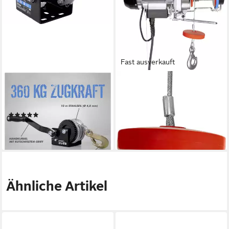
Fast ausverkauft
GÜDE
GÜDE
Seilzug Güde Seilwinde Typ
Seilzug Güde elektrischer
360 Zugkraft 360 kg
Seilzug GSZ 300/600
(1)
Seilzüge
ab 27,79 €
ab 133,00 €
lieferbar - in 2-3 Werktagen bei dir
lieferbar - in 2-3 Werktagen bei dir
Ähnliche Artikel