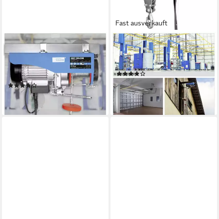
Fast ausverkauft
GÜDE
GÜDE
Schwenkarm Güde
Seilzug Güde Seilzug GSZ
Schwenkarm 1200 100-600
200/400 elektrisch 400 kg
(1)
kg bis 110 cm
ab 119,00 €
(2)
lieferbar - in 2-3 Werktagen bei dir
ab 45,45 €
lieferbar - in 2-3 Werktagen bei dir