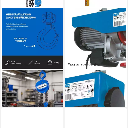
Fast ausverkauft
Fast ausverkauft
GÜDE
GÜDE
Seilzug Güde Ketten-
Seilzug Güde Elektrischer
Flaschenzug 1000 kg
Seilzug GSZ 500/1000
72,29 €
279,00 €
lieferbar - in 2-3 Werktagen bei dir
lieferbar - in 2-3 Werktagen bei dir