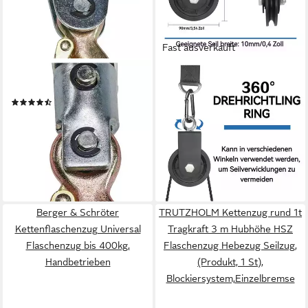
Fast ausverkauft
EINHELL
BLINGBIN
Seilzug TC-LW 2000
Umlenkrolle 2 Stück 90mm
(4)
Seilrolle mit U Haltebügel,
44,98 €
Flaschenzug, Drahtseilrolle,
lieferbar - in 3-4 Werktagen bei dir
(1er Set, 2 St., Block
16,99 €
Umlenkrollen, Tragkraft 160
UVP
26,99 €
kg), für Seile DIY Gym
-37%
lieferbar - in 4-5 Werktagen bei dir
Fitnessgeräte Kabelmaschine
Drahtseilrolle
Berger & Schröter
TRUTZHOLM Kettenzug rund 1t
Kettenflaschenzug Universal
Tragkraft 3 m Hubhöhe HSZ
Flaschenzug bis 400kg,
Flaschenzug Hebezug Seilzug,
Handbetrieben
(Produkt, 1 St),
Blockiersystem,Einzelbremse