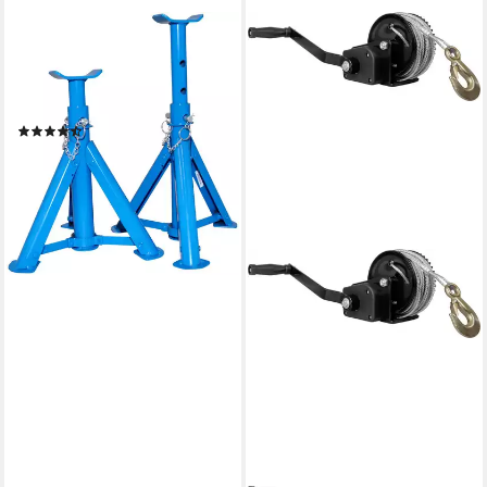
GÜDE
Unterstellbock, 2000 kg max.
Belastbarkeit, Tragkraft je 2
Tonnen
(46)
20,59 €
lieferbar - in 2-3 Werktagen bei dir