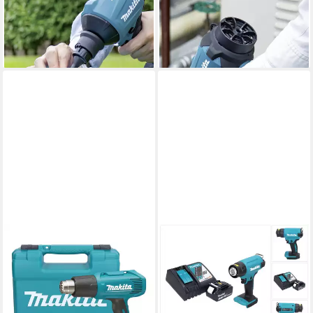
Heißluftgebläse Makita
Heißluftgebläse Makita
191X17-9 Spitzdüse 7 mm
191X29-2 Öffnungsfilter
10,44 €
6,32 €
lieferbar - in 2-3 Werktagen bei dir
lieferbar - in 2-3 Werktagen bei dir