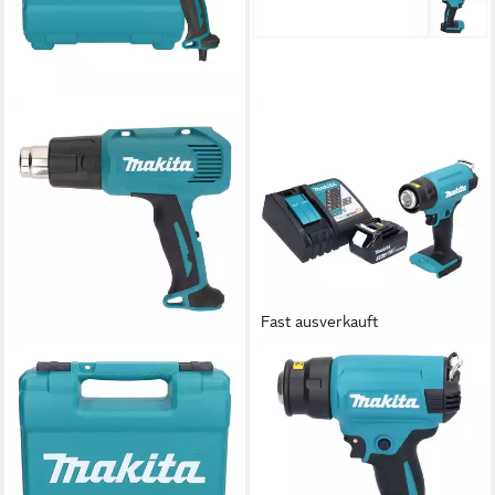
Fast ausverkauft
MAKITA
MAKITA
Heißluftgebläse HG 6030 K
Akku-Heißluftgebläse DHG
Heißluftgebläse 1800 W 50 -
180 RF1 Akku
600 °C + Koffer
Heißluftgebläse 18 V 550 °C
90,78 €
+ 1x Akku 3,0 Ah
lieferbar - in 2-3 Werktagen bei dir
205,73 €