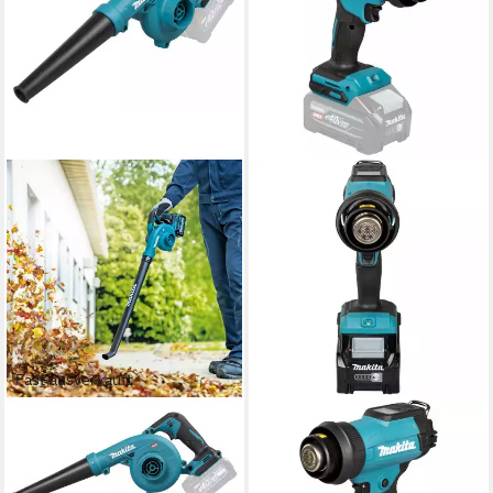
Fast ausverkauft
MAKITA
MAKITA
Akku-Gebläse »UB002GZ01«
Heißluftgebläse Akku-
40V max., ohne Akku und
Heißluftgebläse HG001GZ01