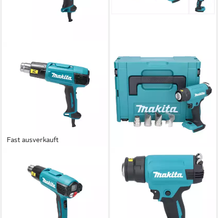
Fast ausverkauft
MAKITA
MAKITA
Heißluftgebläse Makita
Akku-Heißluftgebläse DHG
Heissluftgebläse 2000W
181 ZJ Akku Heißluftgebläse
HG6531CK
18 V 150 - 550 °C + Makpac
ab 149,99 €
179,90 €
lieferbar - in 2-3 Werktagen bei dir
lieferbar - in 7-9 Werktagen bei dir