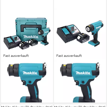
Fast ausverkauft
Fast ausverkauft
MAKITA
MAKITA
Akku-Heißluftgebläse DHG
Akku-Heißluftgebläse DHG
180 RGJ Akku
180 RM1 Akku
Heißluftgebläse 18 V 550 °C
Heißluftgebläse 18 V 550 °C
+ 2x Akku 6,0 Ah
+ 1x Akku 4,0 Ah
372,25 €
224,57 €
lieferbar - in 2-3 Werktagen bei dir
lieferbar - in 2-3 Werktagen bei dir