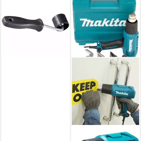
Heißluftgebläse Makita
PR00000035 Andrückrolle
30 mm
13,09 €
lieferbar - in 2-3 Werktagen bei dir
MAKITA
Heißluftgebläse HG5030K,