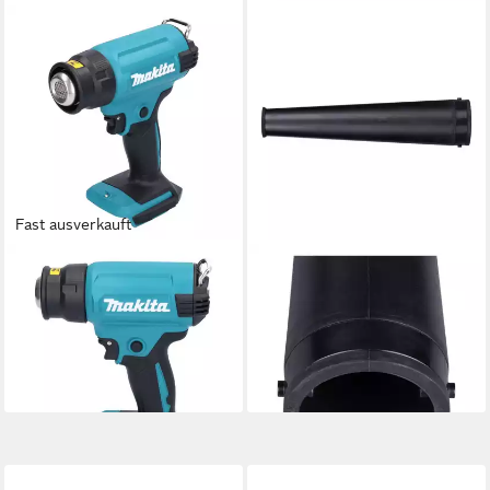
Fast ausverkauft
MAKITA
MAKITA
Akku-Heißluftgebläse DHG
Staubabsauger Gebläsedüse
180 Z Akku Heißluftgebläse
22 cm (123245-4) für Akku
18 V 550 °C Solo
Gebläse DUB 185 / 186 / UB
122,30 €
ab 5,02 €
lieferbar - in 2-3 Werktagen bei dir
lieferbar - in 2-3 Werktagen bei dir