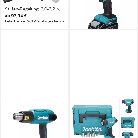
Ladegerät, mit variabler 3-
XGT, 40Volt
ab 159,99 €
Stufen-Regelung, 3,0-3,2 N,
lieferbar - in 2-3 Werktagen bei dir
ab 92,94 €
3,5-3,6 m³/min, 99 m/s
lieferbar - in 2-3 Werktagen bei dir