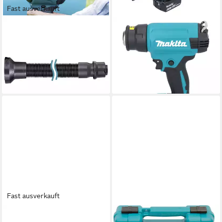
Fast ausverkauft
MAKITA
MAKITA
Heißluftgebläse Makita
Akku-Heißluftgebläse DHG
191X23-4 Absaugdüse
181 RTK Akku
17,82 €
Heißluftgebläse 18 V 150
lieferbar - in 2-3 Werktagen bei dir
391,37 €
lieferbar - in 2-3 Werktagen bei dir
Fast ausverkauft
MAKITA