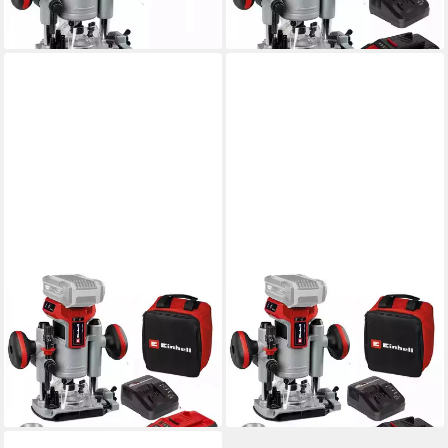
149,99 €
189,99 €
lieferbar - in 3-4 Werktagen bei dir
lieferbar - in 3-4 Werktagen bei dir
EINHELL
EINHELL
Akku-Fräse Professional 18V
Akku-Fräse Professional 18V
Oberfräsen-Kantenfräsen-Set
Oberfräsen-Kantenfräsen-Set
TP-RO 18 SetL Akku 2.5 Ah
TP-RO 18 SetL Akku 2.5 Ah
259,99 €
229,99 €
lieferbar - in 3-4 Werktagen bei dir
lieferbar - in 3-4 Werktagen bei dir