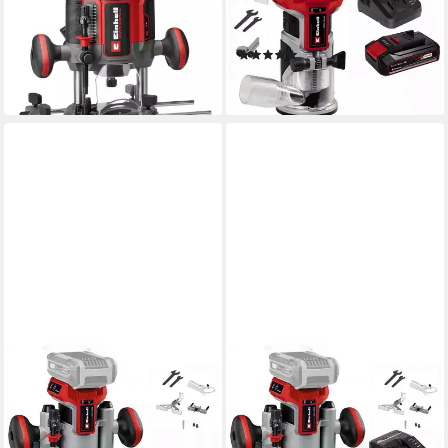
RO 18/55 Li BL - Solo, ohne
Kantenfräse TP-ET 18 Li BL-
Akku und Ladegerät
mit Akku 2.5 Ah
(2)
179,00 €
149,99 €
lieferbar - in 3-4 Werktagen bei dir
lieferbar - in 3-4 Werktagen bei dir
EINHELL
EINHELL
Akku-Fräse Professional 18V
Akku-Fräse Professional 18V
Akku Oberfräsen-K TP-RO 18
Oberfräsen-K TP-RO 18 BL
BL
mit Akku 2.5 Ah, Ladegerät