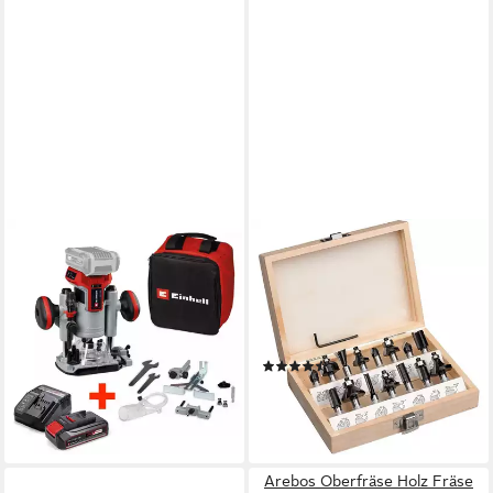
EINHELL
EINHELL
Oberfräse Einhell Akku-
Oberfräse Kwb by
Oberfräse TP-RO 18 Set Li
Oberfräsen-Zubehör 8mm 15
BL + 2,5 Ah Akku Starterkit,
Fräsersatz im Holzkoffer,
(Set)
(zubehör)
(9)
185,95 €
29,99 €
UVP
38,95 €
lieferbar - in 2-3 Werktagen bei dir
-23%
lieferbar - in 1-2 Werktagen bei dir
Arebos Oberfräse Holz Fräse