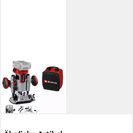
EINHELL
Akku-Fräse Professional 18V
Akku-Oberfräsen-
Kantenfräsen-Set TP-RO 18
Set BL-Solo
189,99 €
lieferbar - in 3-4 Werktagen bei dir