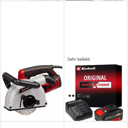
Sehr beliebt
EINHELL
EINHELL
Mauernutfräse TE-MA 1700
»Starter-Kit Power X-
(3)
Change« Akku Starter-Set, 18
154,29 €
UVP
193,95 €
V, 4 Ah, inkl. Ladegerät
-20%
(892)
lieferbar - in 3-4 Werktagen bei dir
29,99 €
UVP
69,95 €
-57%
lieferbar - in 1-2 Werktagen bei dir