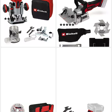
Akku-Fräse TP-RO 18 Set Li
Flachdübelfräse TE-BJ 18 Li -
BL - Solo, ohne Akku und
Solo, 18 in V, Power X-
Ladegerät
Change, ohne Akku und
(4)
Ladegerät
152,99 €
UVP
202,95 €
(1)
88,08 €
-25%
UVP
110,95 €
lieferbar - in 3-4 Werktagen bei dir
-21%
lieferbar - in 3-4 Werktagen bei dir
EINHELL
EINHELL