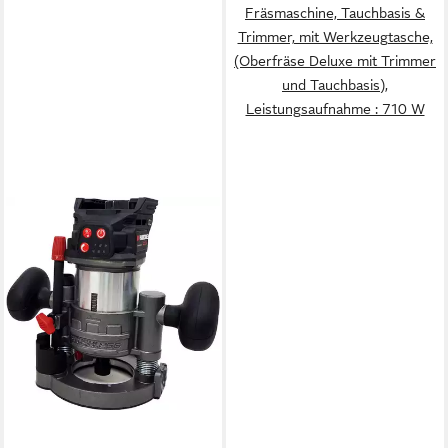
Fräsmaschine, Tauchbasis &
Trimmer, mit Werkzeugtasche,
(Oberfräse Deluxe mit Trimmer
und Tauchbasis),
Leistungsaufnahme : 710 W
PARKSIDE PERFORMANCE®
Akku-Multifunktionsfräse 20V
Akku Multifräse Oberfräse
PMFAP 20 (ohne Akku),
Bürstenloser Motor
179,99 €
(Brushless Motor)
lieferbar - in 2-3 Werktagen bei dir