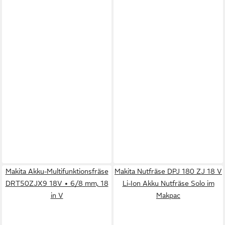
Makita Akku-Multifunktionsfräse
Makita Nutfräse DPJ 180 ZJ 18 V
DRT50ZJX9 18V • 6/8 mm, 18
Li-Ion Akku Nutfräse Solo im
in V
Makpac