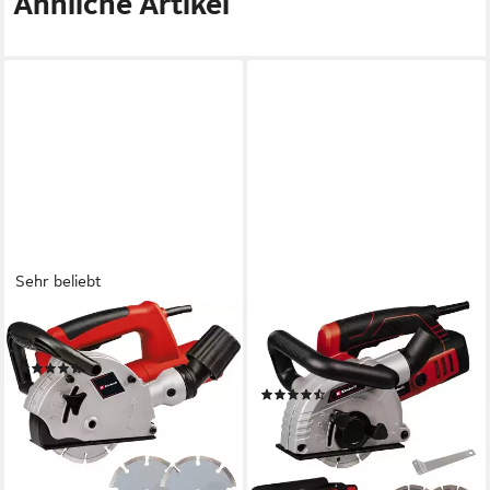
Ähnliche Artikel
Sehr beliebt
EINHELL
EINHELL
Mauernutfräse TC-MA 1300
Mauernutfräse TE-MA 1500,
(27)
inkl. 2 Diamant-Trennscheiben
100,96 €
UVP
118,95 €
(2)
139,99 €
-15%
UVP
171,95 €
lieferbar - in 3-4 Werktagen bei dir
-19%
lieferbar - in 3-4 Werktagen bei dir