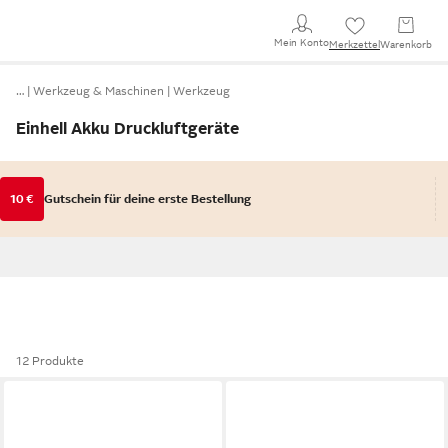
Mein Konto
Merkzettel
Warenkorb
…
Werkzeug & Maschinen
Werkzeug
Einhell Akku Druckluftgeräte
10 €
Gutschein für deine erste Bestellung
12 Produkte