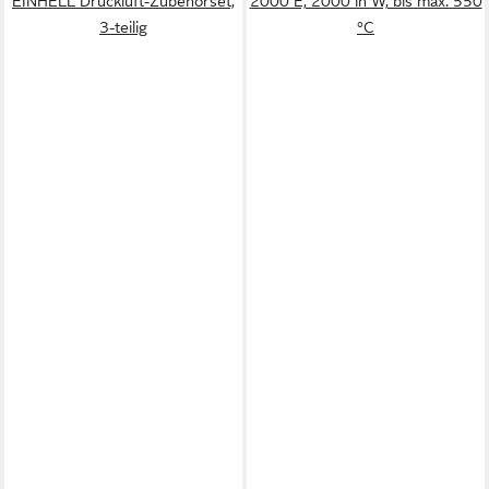
EINHELL Druckluft-Zubehörset,
2000 E, 2000 in W, bis max. 550
3-teilig
°C