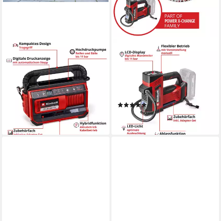
EINHELL
EINHELL
Kompressor PRESSITO
Akku-Handkompressor CE-
18/25 Hybrid, max. 11 bar,
CC 18/23 D Li-Solo, max. 11
ohne Akku und Ladegerät
bar, ohne Akku, ohne
99,59 €
UVP
121,95 €
Ladegerät
(1)
-18%
79,90 €
lieferbar - in 3-4 Werktagen bei dir
lieferbar - in 3-4 Werktagen bei dir