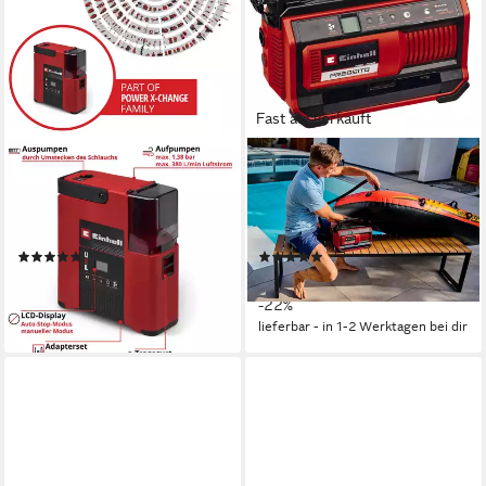
Fast ausverkauft
EINHELL
EINHELL
Kompressor SUPPERO
Kompressor PRESSITO
18/380, max. 1,38 bar, ohne
18/25, max. 11 bar, ohne Akku
Akku und Ladegerät
und Ladegerät
(2)
(8)
89,95 €
74,99 €
UVP
95,95 €
lieferbar - in 1-2 Werktagen bei dir
-22%
lieferbar - in 1-2 Werktagen bei dir