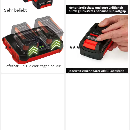
Sehr beliebt
Sehr beliebt
EINHELL
EINHELL
»PXC-Starter-Kit« Akku
»Starter-Kit Power X-
Starter-Set (2 St), 18 V, 4 Ah,
Change« Akku Starter-Set, 18
inkl. Ladegerät
V, 4 Ah, inkl. Ladegerät
(67)
(892)
89,99 €
29,99 €
UVP
156,95 €
UVP
69,95 €
-43%
-57%
lieferbar - in 1-2 Werktagen bei dir
lieferbar - in 1-2 Werktagen bei dir