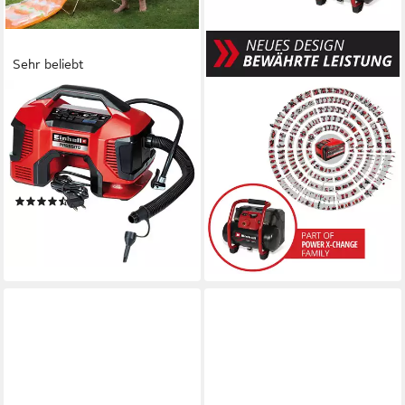
Sehr beliebt
EINHELL
EINHELL
Kompressor Pressito, 90 W,
Kompressor Power X-Change
max. 11 bar, 20 l, Power X-
TE-AC 36/150 Li OF-Solo,
Change, Inkl. Adapter-Set,
max. 8 bar, 6 l, ohne Akku
151,95 €
ohne Akku & Ladegerät
UVP
233,95 €
(103)
-35%
80,54 €
UVP
100,95 €
lieferbar - in 3-4 Werktagen bei dir
-20%
lieferbar - in 3-4 Werktagen bei dir