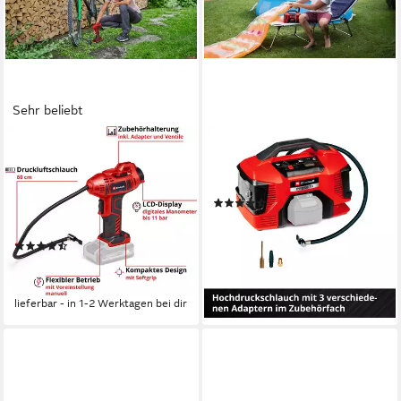
Sehr beliebt
EINHELL
EINHELL
Akku-Handkompressor CE-
Kompressor PRESSITO
CC 18 Li-Solo, max. 11 bar,
18/21, max. 11 bar, ohne Akku
(10)
Set, 5-tlg., Inklusive 3-teiligem
65,51 €
UVP
75,95 €
Adapter-Set, ohne Akku, ohne
-14%
(52)
Ladegerät
lieferbar - in 3-4 Werktagen bei dir
44,74 €
UVP
55,95 €
-20%
lieferbar - in 1-2 Werktagen bei dir