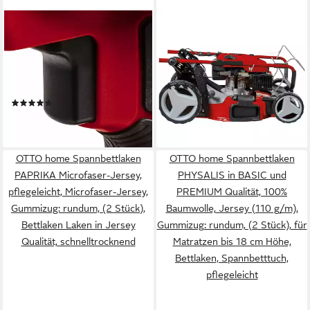
EINHELL
EINHELL
Akku-Luftpumpe CE-AP 18 Li-
Benzinrasenmäher GC-PM
Solo, zum Aufpumpen von
56/2 S HW, 56 cm
Schlauchbooten etc., ohne
Schnittbreite
(46)
Akku, ohne Ladegerät
429,95 €
UVP
478,95 €
(3)
39,99 €
-10%
lieferbar - in 3-4 Werktagen bei dir
lieferbar - in 3-4 Werktagen bei dir
OTTO home Spannbettlaken
OTTO home Spannbettlaken
PAPRIKA Microfaser-Jersey,
PHYSALIS in BASIC und
pflegeleicht, Microfaser-Jersey,
PREMIUM Qualität, 100%
Gummizug: rundum, (2 Stück),
Baumwolle, Jersey (110 g/m),
Bettlaken Laken in Jersey
Gummizug: rundum, (2 Stück), für
Qualität, schnelltrocknend
Matratzen bis 18 cm Höhe,
Bettlaken, Spannbetttuch,
pflegeleicht