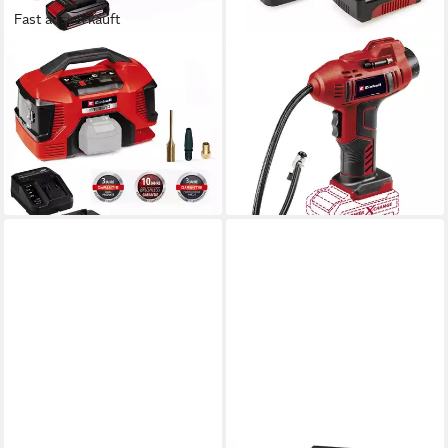
Fast ausverkauft
EINHELL
EINHELL
Akku-Handkompressor Einhell
Akku-Handkompressor Set
PRESSITO 18/21 X-Change
bestehend aus Akku-
18 V mit Akku 2.5 Ah /
Autokompressor CE-CC 18
Ladegerät
Li-Solo Power X-Change
108,99 €
95,93 €
lieferbar - in 3-4 Werktagen bei dir
lieferbar - in 2-3 Werktagen bei dir