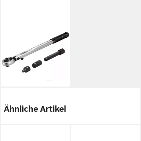
TACKLIFE
Drehmomentschlüssel, 3/8"
Drive Klick Set 13.6-108.5Nm,
+/- 4%
(1)
30,64 €
UVP
45,96 €
-33%
lieferbar - in 5-6 Werktagen bei dir
Ähnliche Artikel