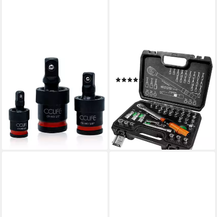
CCLIFE
BM-WERKZEUGE
Steckschlüssel
Drehmomentschlüssel (Set)
(6)
Schlagschrauber Kreuzgelenk
50,57 €
UVP
94,99 €
Gelenksatz 3tlg 1/2"3/8"1/4"
-47%
(Packung, 3 St)
leider ausverkauft
17,99 €
25,70 €
-30%
lieferbar - in 3-4 Werktagen bei dir