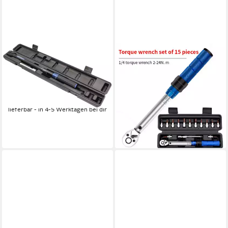
CARTREND
HOYOLEE HANDELS GMBH
Drehmomentschlüssel
Drehmomentschlüssel 15
Drehmomentschlüssel Exp
Sets 1/4-Torque-Schlüssel für
40-220 Nm
Fahrrad, Motorrad & Wartung
50,29 €
(15 St)
lieferbar - in 4-5 Werktagen bei dir
29,99 €
UVP
49,99 €
-40%
lieferbar - in 5-6 Werktagen bei dir