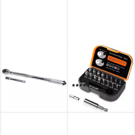
BRÜDER MANNESMANN
TACKLIFE
WERKZEUGE
Bit-Schraubendreher Bit-
Drehmomentschlüssel Autom.
Schraubenausdreher,
Drehmomentschlüssel-Satz
Beschädigte Schraube
(183-A) I M 183, mit
Extraktor Kit
Umschaltknarre
(3)
33,94 €
7,13 €
UVP
12,99 €
lieferbar - in 4-5 Werktagen bei dir
-45%
lieferbar - in 4-5 Werktagen bei dir