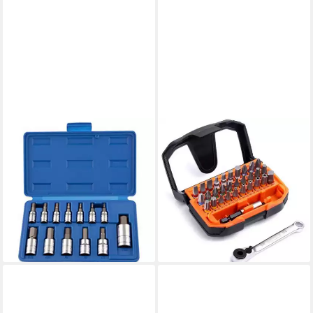
TACKLIFE
TACKLIFE
Bit- und Steckschlüsselset 14-
Ratschenringschlüssel, 32tlg
tlg Stern Bit Steckschlüssel
1/4" Mini
Set
Ratschenschraubendreher
9,90 €
Set
lieferbar - in 4-5 Werktagen bei dir
14,66 €
UVP
21,99 €
-33%
lieferbar - in 5-6 Werktagen bei dir