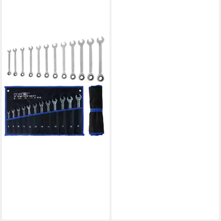
CCLIFE
Ratschenringschlüssel 12tlg
Gelenk Ratschenschlüssel Set
8-19mm Ring-Maulschlüsset
(12 St)
(2)
31,95 €
45,64 €
-30%
lieferbar - in 3-4 Werktagen bei dir