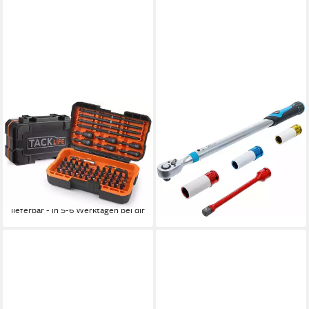
TACKLIFE
BGS TECHNIC
Bit-Schraubendreher, 60-tlg
Drehmomentschlüssel
Schraubendreher Bit mit
Radwechsel-Service-Satz -
Schraubendreher
Drehmomentschlüssel-Satz,
19,95 €
UVP
29,93 €
1/2", 40-200 Nm (1 St)
159,00 €
-33%
lieferbar - in 3-4 Werktagen bei dir
lieferbar - in 5-6 Werktagen bei dir