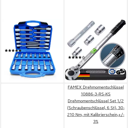
CCLIFE
DEUBA
Steckschlüssel Steckschlüssel
Drehmomentschlüssel
1/2" Antrieb Schlüssel Set
Monzana (6 St), 40-210Nm
Nüsse (26 St)
1/2 " CV inkl. 3 Stecknüsse
(1)
+/- 3% kalibriert Auto
ab 41,99 €
UVP
89,99 €
(13)
Motorrad
24,94 €
-53%
33,95 €
lieferbar - in 3-4 Werktagen bei dir
-27%
lieferbar - in 3-4 Werktagen bei dir
FAMEX Drehmomentschlüssel
10886-3-RS-KS
Drehmomentschlüssel Set 1/2
(Schraubenschlüssel, 6 St), 30-
210 Nm, mit Kalibrierschein,+/-
3%