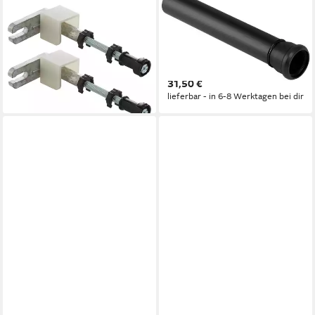
GEBERIT
GEBERIT
Vorwandelement WC Geberit
Spülrohrverlängerung GE
Duofix Bausatz für
Spülrohrverlängerung mit
Vorwandmontage 111815001,
Steckmuffe, L: 30.00 cm, ø
Set
4.5 cm
ab 22,74 €
31,50 €
lieferbar - in 3-4 Werktagen bei dir
lieferbar - in 6-8 Werktagen bei dir