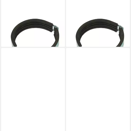
GEBERIT
GEBERIT
Rohrschelle Geberit Silent-
Rohrschelle Geberit Silent-
db20 Rohrschelle DN 100
db20 Rohrschelle DN 90
11,99 €
7,62 €
lieferbar - in 3-4 Werktagen bei dir
lieferbar - in 3-4 Werktagen bei dir