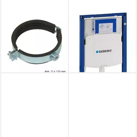
GEBERIT
GEBERIT
Rohrschelle Geberit Silent-
Spülkasten DUOFIX Wand-
db20 Rohrschelle DN 56
WC Element mit Sigma
9,62 €
Spülkasten 12cm, für
lieferbar - in 3-4 Werktagen bei dir
Trockenbau, 111-300-00-5
330,14 €
UVP
546,20 €
-40%
leider ausverkauft