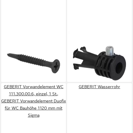
GEBERIT
GEBERIT
Vorwandelement WC Geberit
Wand-WC-Befestigung für
Paneelschraube 4,2 x 35 mm,
Wand-WC, 597203000
14,59 €
Gr. 200 Stck
lieferbar - in 2-3 Werktagen bei dir
16,73 €
(0,08 €/ 1 Stk)
lieferbar - in 3-4 Werktagen bei dir
GEBERIT Vorwandelement WC
GEBERIT Wasserrohr
111.300.00.6, einzel, 1 St.,
GEBERIT Vorwandelement Duofix
für WC Bauhöhe 1120 mm mit
Sigma