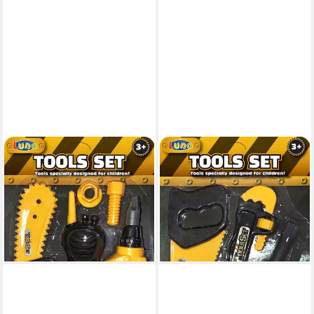
DIAKAKIS
DIAKAKIS
Kinder-Werkzeug-Set Luna
Kinder-Werkzeug-Set Luna
Kinder Werkzeugset 5-tlg.
Kinder Werkzeugset 5-tlg.
Handwerk Werkzeug, (Set, 5-
Handwerk Werkzeug, (Set, 5-
tlg)
tlg)
9,00 €
9,00 €
lieferbar - in 2-3 Werktagen bei dir
lieferbar - in 2-3 Werktagen bei dir