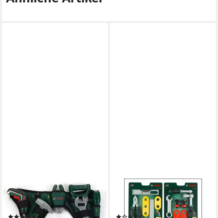
KLEIN
THEO KLEIN
Spielwerkzeug Bosch
Spiel-Werkzeugstation 8007
Werkzeuggürtel
BOSCH Werkzeugkarte
(5)
(1)