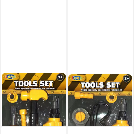
DIAKAKIS
DIAKAKIS
Kinder-Werkzeug-Set Luna
Kinder-Werkzeug-Set Luna
Kinder Werkzeugset 5-tlg.
Kinder Werkzeugset 5-tlg.
Handwerk Werkzeug, (Set, 5-
Handwerk Werkzeug, (Set, 5-
tlg)
tlg)
9,00 €
9,00 €
lieferbar - in 2-3 Werktagen bei dir
lieferbar - in 2-3 Werktagen bei dir