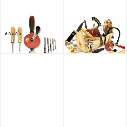
DIE WERKKISTE
DIE WERKKISTE
Kinder-Werkzeug-Set
Kinder-Werkzeug-Set Die
Werkzeug-Spar-Set-Kinder
Werkkiste - Das große
(1)
Werkzeugset für Kinder
44,90 €
219,00 €
lieferbar - in 5-6 Werktagen bei dir
lieferbar - in 6-8 Werktagen bei dir