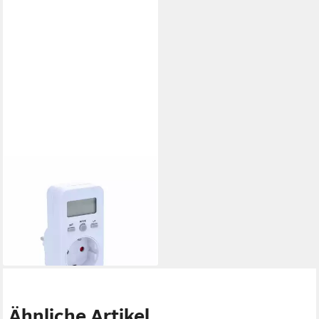
AS - SCHWABE
Energiekostenmessgerät
Energiekosten-Meßgerät,
LCD Display - 4 Stellen, 1-tlg.
ab 16,49 €
lieferbar - in 3-4 Werktagen bei dir
Ähnliche Artikel