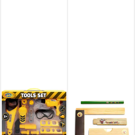
DIAKAKIS
DIE WERKKISTE
Kinder-Werkzeug-Set Luna
Kinder-Werkzeug-Set Die
Kinder Werkzeugset 12-tlg.
Werkkiste - Werkzeug-Spar-
Handwerk Werkzeug, (Set,
Set
17,90 €
12-tlg)
lieferbar - in 6-7 Werktagen bei dir
13,73 €
lieferbar - in 2-3 Werktagen bei dir