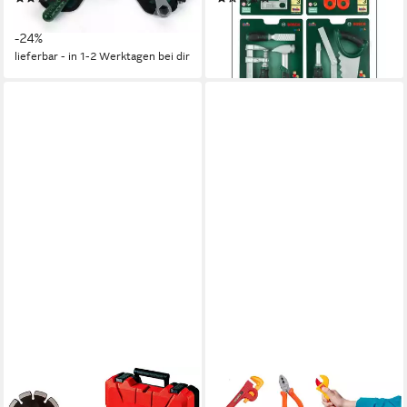
28,25 €
7,51 €
UVP
36,99 €
leider ausverkauft
-24%
lieferbar - in 1-2 Werktagen bei dir
HAPPY PEOPLE
IKONKA
Spielwerkzeug EINHELL Kids
Kinder-Werkzeug-Set Kinder-