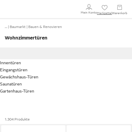
Mein Konto
Merkzettel
Warenkorb
…
Baumarkt
Bauen & Renovieren
Wohnzimmertüren
Innentüren
Eingangstüren
Gewächshaus-Türen
Saunatüren
Gartenhaus-Türen
1.304 Produkte