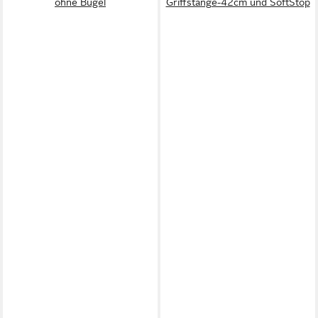
ohne Bügel
Griffstange-42cm und SoftStop