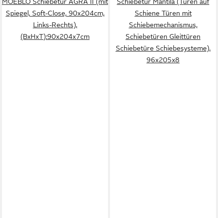
MOEBLO Schiebetür AGRA II (mit
Schiebetür Mantila (Türen auf
Spiegel, Soft-Close, 90x204cm,
Schiene Türen mit
Links-Rechts),
Schiebemechanismus,
(BxHxT):90x204x7cm
Schiebetüren Gleittüren
Schiebetüre Schiebesysteme),
96x205x8