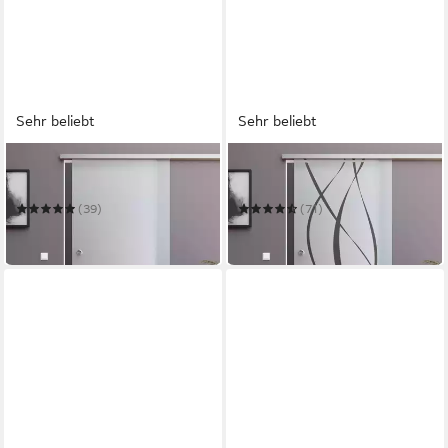
Sehr beliebt
Sehr beliebt
AMOD
AMOD
Glasschiebetür S
Glasschiebetür M6
(39)
(71)
ab 179,99 €
ab 179,99 €
in 7-9 Werktagen bei dir
in 5-6 Werktagen bei dir