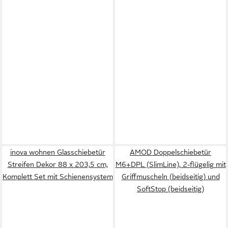
inova wohnen Glasschiebetür
AMOD Doppelschiebetür
Streifen Dekor 88 x 203,5 cm,
M6+DPL (SlimLine), 2-flügelig mit
Komplett Set mit Schienensystem
Griffmuscheln (beidseitig) und
SoftStop (beidseitig)