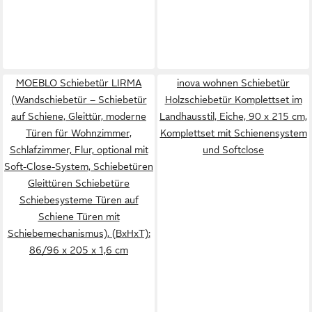
MOEBLO Schiebetür LIRMA
inova wohnen Schiebetür
(Wandschiebetür – Schiebetür
Holzschiebetür Komplettset im
auf Schiene, Gleittür, moderne
Landhausstil, Eiche, 90 x 215 cm,
Türen für Wohnzimmer,
Komplettset mit Schienensystem
Schlafzimmer, Flur, optional mit
und Softclose
Soft-Close-System, Schiebetüren
Gleittüren Schiebetüre
Schiebesysteme Türen auf
Schiene Türen mit
Schiebemechanismus), (BxHxT):
86/96 x 205 x 1,6 cm