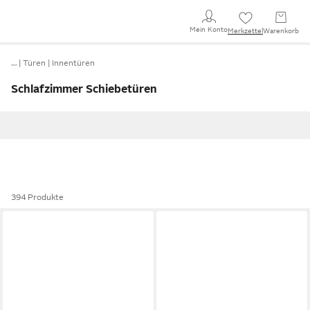
Mein Konto
Merkzettel
Warenkorb
…
Türen
Innentüren
Schlafzimmer Schiebetüren
394 Produkte