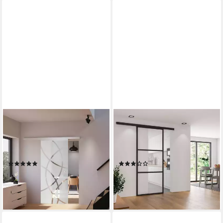
INOVA WOHNEN
INOVA WOHNEN
Glasschiebetür Kreise Dekor
Glasschiebetür klar schwarzer
Größenauswahl, Komplett Set
Rahmen Dekorleisten,
mit Schienensystem
Komplett Set Schienensystem
(1)
(1)
ab 280,00 €
ab 439,99 €
lieferbar - in 3-4 Werktagen bei dir
lieferbar - in 3-4 Werktagen bei dir