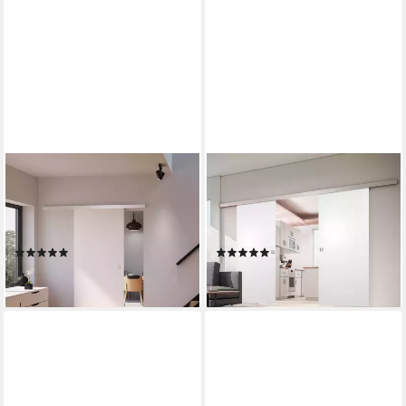
INOVA WOHNEN
INOVA WOHNEN
Schiebetür Holz Weiß
Doppelschiebetür Holz Weiß
Größenauswahl, Komplett Set
Größenauswahl, Komplett Set
mit Schienensystem
mit Schienensystem
(2)
(2)
ab 329,99 €
ab 489,99 €
lieferbar - in 2-3 Werktagen bei dir
lieferbar - in 3-4 Werktagen bei dir