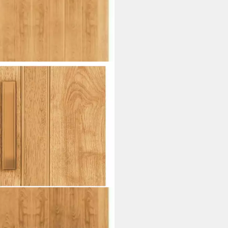
NDOM
tür 81x201,5 Schiebetür
hentür Kunststoff eiche hell
n Neu (1Karton, 1-St., 1), incl.
age Material
0 €
UVP
79,99 €
rbar - in 3-4 Werktagen bei dir