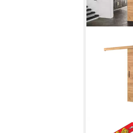
MOEBLO
Schiebetür AGRA I (m