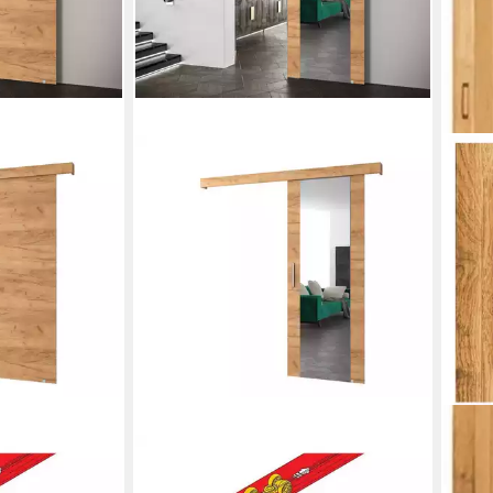
STA
Falt
Nisc
Farbe
Mont
69,0
-14%
liefe
MOEBLO
it/ohne Soft-
Schiebetür AGRA II (mit Spiegel,