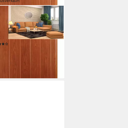
ausverkauft
NDOM
tür Schiebetür 6 Farben H. 202
ür Türbreite von 84 bis 109 cm
eu (1 Karton, 1-St., 1 Set), teils
ontiert
(38)
09,99 €
UVP
149,99 €
%
rbar - in 3-4 Werktagen bei dir
+1