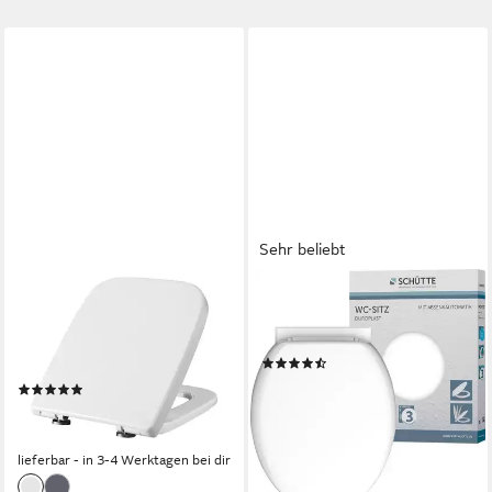
Sehr beliebt
WOLTU
SCHÜTTE
WC-Sitz (1-St), mit
WC-Sitz UNI, Duroplast,
Absenkautomatik Duroplast
Absenkautomatik
(1490)
Softclose Antibakterielle
24,99 €
UVP
29,99 €
(4)
ab 35,59 €
UVP
73,00 €
-17%
lieferbar - in 4-5 Werktagen bei dir
-51%
lieferbar - in 3-4 Werktagen bei dir