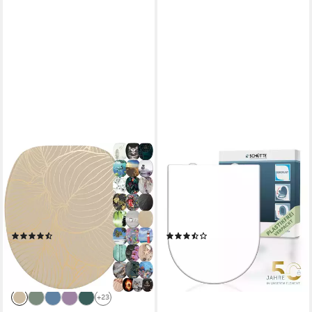
SANILO
SCHÜTTE
WC-Sitz mit Absenkautomatik,
WC-Sitz WHITE, Duroplast,
viele Toilettendeckel direkt
Absenkautomatik,
vom Hersteller, hochwertig &
Schnellverschluss, belastbar
modern, universell, leichte
bis 150 kg
(1635)
(51)
Montage
59,99 €
39,99 €
UVP
69,99 €
UVP
49,99 €
-14%
-20%
lieferbar - in 2-3 Werktagen bei dir
lieferbar - in 4-5 Werktagen bei dir
+23