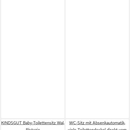
KINDSGUT Baby-Toilettensitz Wal,
WC-Sitz mit Absenkautomatik,
Pistazie
viele Toilettendeckel direkt vom