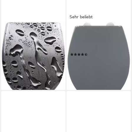
Sehr beliebt
WOLTU
WENKO
WC-Sitz (1-St), mit
WC-Sitz Ostuni (1-St),
Absenkautomatik, Duroplast,
Thermoplast, belastbar mit
Fast Fix/Schnellbefestigung
300 kg, mit Absenkautomatik
(111)
(133)
39,78 €
30,11 €
UVP
56,99 €
UVP
38,29 €
-30%
-21%
lieferbar - in 4-5 Werktagen bei dir
lieferbar - in 3-4 Werktagen bei dir
+4