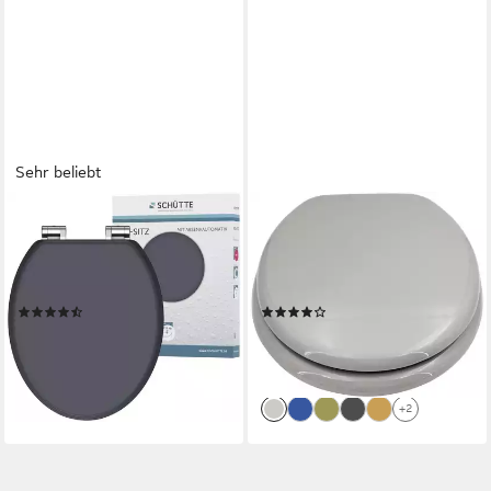
Sehr beliebt
SCHÜTTE
ADOB
WC-Sitz SPIRIT, mit
WC-Sitz, äußerst stabil,
Absenkautomatik und MDF-
Messing verchromte
Holzkern
Scharniere
(87)
(117)
35,59 €
29,95 €
UVP
49,99 €
UVP
39,99 €
-29%
-25%
lieferbar - in 3-4 Werktagen bei dir
lieferbar - in 3-4 Werktagen bei dir
+2