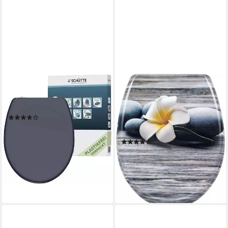
SCHÜTTE
WOLTU
WC-Sitz, mit Absenkautomatik
WC-Sitz (1-St), WC-Sitz aus
und Schnellverschlusstechnik
Duroplast mit
(208)
Absenkautomatik in Deco
39,99 €
Design
lieferbar - in 3-4 Werktagen bei dir
(84)
26,72 €
UVP
49,99 €
-47%
lieferbar - in 4-5 Werktagen bei dir