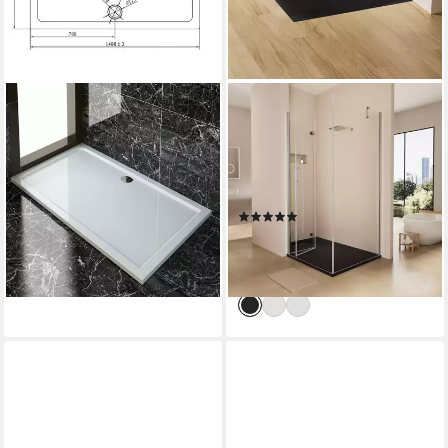
SONNI
EMKE
Duschwanne Rechteckige
Duschwanne EMKE
Quarzit-
Duschwanne Duschtasse
Duschwanne,Rutschfeste
Flach Anti-Rutsch SMC
Duschwanne
Ablaufgarnitur
(2)
219,99 €
UVP
336,99 €
169,99 €
UVP
289,99 €
-35%
-41%
lieferbar - in 5-6 Werktagen bei dir
lieferbar - in 4-5 Werktagen bei dir