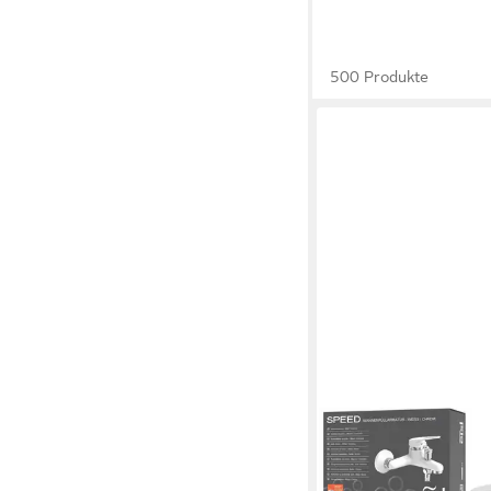
500 Produkte
EISL
Wannenarmatur SPE
50,10 €
UVP
57,99 €