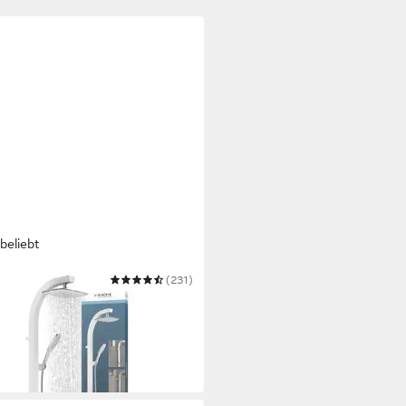
beliebt
TTE
(231)
segarnitur MADAGASKAR
99 €
UVP
139,99 €
 Werktagen bei dir
warz