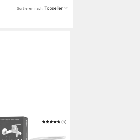
Topseller
Sortieren nach:
(9)
enarmatur SPEED
0 €
UVP
57,99 €