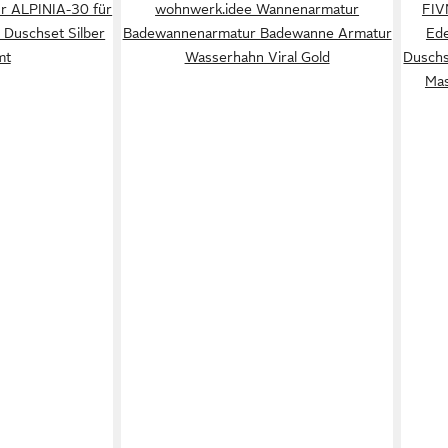
 ALPINIA-30 für
wohnwerk.idee Wannenarmatur
FIV
Duschset Silber
Badewannenarmatur Badewanne Armatur
Ede
mt
Wasserhahn Viral Gold
Duschs
Mas