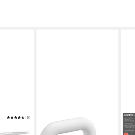
(9)
LOMADOX
EISL
ED
Wannenarmatur SILIA-30
Wann
186,14 €
50,1
UVP
218,99 €