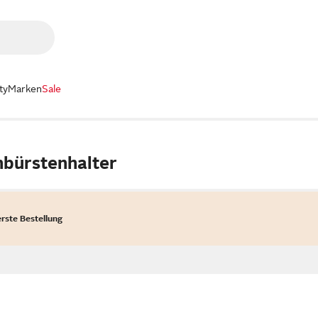
ty
Marken
Sale
nbürstenhalter
erste Bestellung