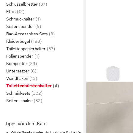
Schlüsselbretter
Etuis
Schmuckhalter
Seifenspender
Bad-Accessoires Sets
Kleiderbügel
Toilettenpapierhalter
Folienspender
Komposter
Untersetzer
Wandhaken
Toilettenbürstenhalter
Schminksets
Seifenschalen
Tipps vor dem Kauf
Wähle Bambus oder Hartholz wie Eiche für