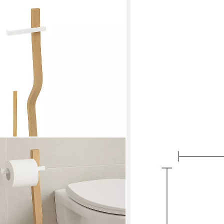
WENKO
WC-Garnitur Bamboo
26,32 €
UVP
34,99 €
-25%
in 3-4 Werktagen bei dir