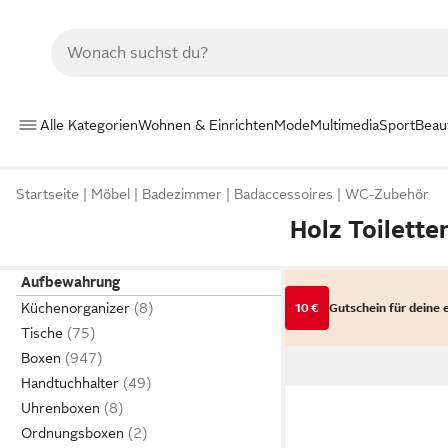
Alle Kategorien
Wohnen & Einrichten
Mode
Multimedia
Sport
Beau
Startseite
Möbel
Badezimmer
Badaccessoires
WC-Zubehör
Holz Toilette
Aufbewahrung
Küchenorganizer
10 €
Gutschein für deine 
Tische
Boxen
Handtuchhalter
Uhrenboxen
Ordnungsboxen