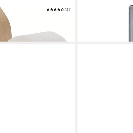
(31)
KLEINE WOLKE
Nature
WC-Garnitur Acaia
40,49 €
in 5-6 Werktagen bei dir