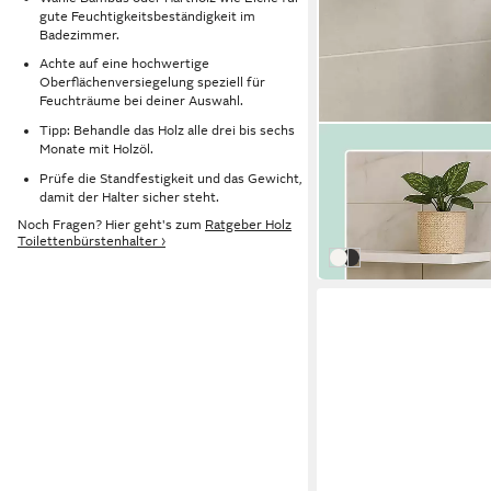
gute Feuchtigkeitsbeständigkeit im
Badezimmer.
Achte auf eine hochwertige
Oberflächenversiegelung speziell für
Feuchträume bei deiner Auswahl.
Tipp: Behandle das Holz alle drei bis sechs
RELAXDAYS
Monate mit Holzöl.
WC-Garnitur Holz & M
Prüfe die Standfestigkeit und das Gewicht,
32,99 €
UVP
59,99 €
damit der Halter sicher steht.
-45%
Noch Fragen? Hier geht's zum
Ratgeber Holz
in 3-4 Werktagen bei dir
Toilettenbürstenhalter ›
Weiß Hellbraun
Schwarz Hellbraun