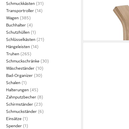
Schmuckkästen
WENKO
Transportroller
WC-Garnitur Samona 
Wagen
ab 58,36 €
UVP
81,99 €
Buchhalter
-29%
Schutzhüllen
in 5-6 Werktagen bei dir
Schlüsselkästen
Hängeleisten
Truhen
Schmuckschränke
Wäscheständer
Bad-Organizer
Schalen
Halterungen
Zahnputzbecher
Schirmständer
Schmuckständer
Einsätze
Spender