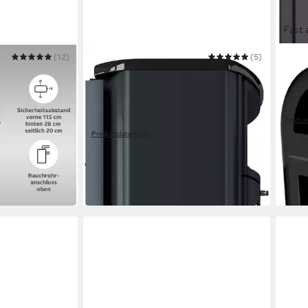
Fast 
(12)
HARK
(5)
Kamin
ndstein«,
Kaminofen "Opera", Exklusiv,
Lief
eferung bis ins
Lieferung bis ins Wohnzimmer
6 kW
80 %
W
ng
7 kW
Nennwärmeleistung
135 m
rmögen
81,4 %
Wirkungsgrad
Produk
193 m³
max. Raumheizvermögen
374,
Produktdatenblatt
1.399,00 €
UVP
2.049,00 €
-43%
nur diesen Monat
in 2-4
-32%
in 6-7 Werktagen bei dir