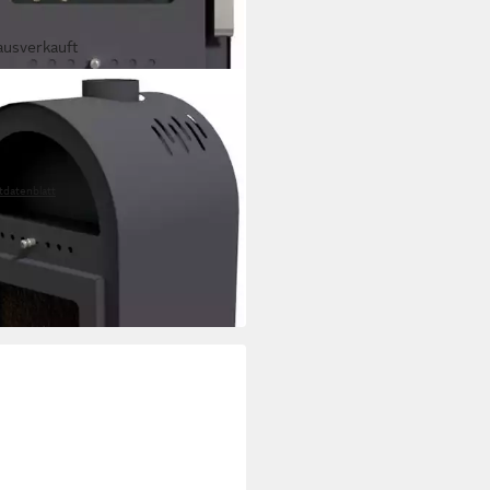
ausverkauft
ofen "Save", Exklusiv,
erung bis ins Wohnzimmer
Nennwärmeleistung
irkungsgrad
³
max. Raumheizvermögen
tdatenblatt
99 €
UVP
659,00 €
 Werktagen bei dir