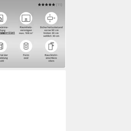
EATIC
(11)
nofen »MAIA Stahl«, Exklusiv,
erung bis ins Wohnzimmer
W
Nennwärmeleistung
³
max. Raumheizvermögen
tdatenblatt
00 €
UVP
1.032,00 €
bar in 2 Wochen