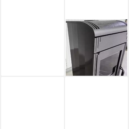
PLAMEN
Kaminofen Gusskaminofen
Vesta braun
9,00 kW
Nennwärmeleistung
80,40 %
Wirkungsgrad
Produktdatenblatt
1.099,00 €
lieferbar - in 5-6 Werktagen bei dir