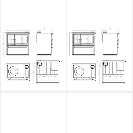
PLAMEN
PLAMEN
Festbrennstoffherd Holzherd
Festbrennstoffherd Holzherd
850 creme rechts
850 schwarz, rechts
8,00 kW
Nennwärmeleistung
8,00 kW
Nennwärmeleistung
83,70 %
Wirkungsgrad
83,70 %
Wirkungsgrad
1250,00 g/m³
CO-Emission
Produktdatenblatt
1.499,00 €
Produktdatenblatt
1.499,00 €
lieferbar - in 5-6 Werktagen bei dir
lieferbar - in 5-6 Werktagen bei dir