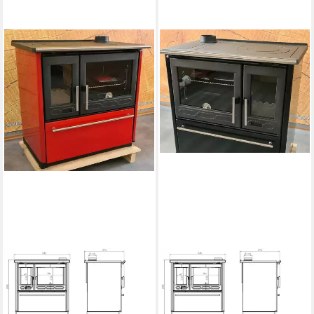
PLAMEN
PLAMEN
Festbrennstoffherd Holzherd
Festbrennstoffherd 850
850 rot, rechte Version
schwarz, linke Version