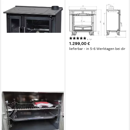
PLAMEN
Kaminofen Glas Franklin
11 kW
Nennwärmeleistung
76,4 %
Wirkungsgrad
Produktdatenblatt
(1)
1.299,00 €
lieferbar - in 5-6 Werktagen bei dir
PLAMEN
Festbrennstoffherd Slavonac
schwarz rechts
8,00 kW
Nennwärmeleistung
Produktdatenblatt