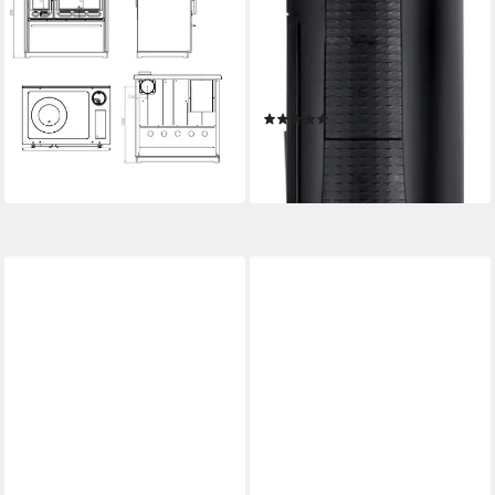
850 weiß, rechte Version
Nera
8,00 kW
Nennwärmeleistung
13,3 kW
Nennwärmeleistung
83,70 %
Wirkungsgrad
80,50 %
Wirkungsgrad
Produktdatenblatt
Produktdatenblatt
(1)
1.499,00 €
1.599,00 €
lieferbar - in 5-6 Werktagen bei dir
(399,75 €/ 1 Stk)
lieferbar - in 5-6 Werktagen bei dir