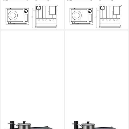
8,00 kW
Nennwärmeleistung
8,00 kW
Nennwärmeleistung
83,70 %
Wirkungsgrad
83,70 %
Wirkungsgrad
Produktdatenblatt
Produktdatenblatt
1.499,00 €
1.499,00 €
lieferbar - in 5-6 Werktagen bei dir
lieferbar - in 5-6 Werktagen bei dir