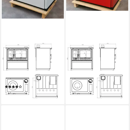
PLAMEN
PLAMEN
Festbrennstoffherd 850
Festbrennstoffherd 850 rot,
weiß, linke Version
linke Version
8,00 kW
Nennwärmeleistung
8,00 kW
Nennwärmeleistung
83,70 %
Wirkungsgrad
83,70 %
Wirkungsgrad
Produktdatenblatt
Produktdatenblatt
(1)
1.499,00 €
1.499,00 €
lieferbar - in 5-6 Werktagen bei dir
lieferbar - in 5-6 Werktagen bei dir