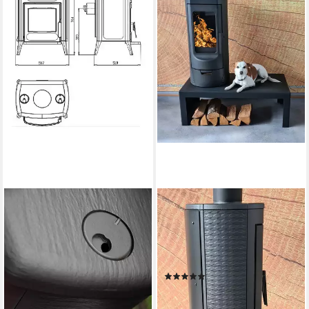
PLAMEN
PLAMEN
Kaminofen Gussofen Plamen
Kaminofen Tara, Gusseisen
Amity 3
6,00 kW
Nennwärmeleistung
84,00 %
Wirkungsgrad
8,00 kW
Nennwärmeleistung
80,50 %
Wirkungsgrad
Produktdatenblatt
(2)
Produktdatenblatt
899,00 €
1.099,00 €
lieferbar - in 5-6 Werktagen bei dir
lieferbar - in 6-7 Werktagen bei dir