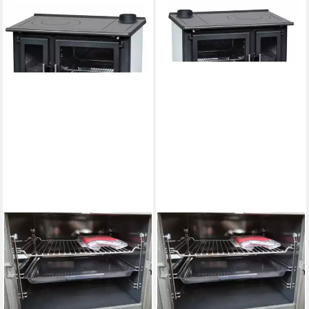
PLAMEN
PLAMEN
Festbrennstoffherd
Festbrennstoffherd
Küchenofen Slavonac N weiß,
Küchenofen Slavonac N weiß,
rechte Version
linke Version
8 kW
Nennwärmeleistung
8 kW
Nennwärmeleistung
83,7 %
Wirkungsgrad
83,7 %
Wirkungsgrad