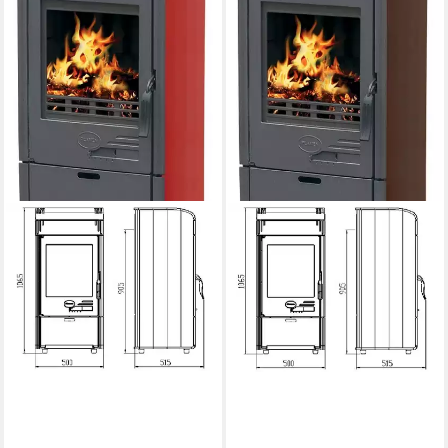
PLAMEN
Kaminofen Gusskaminofen
Vesta rot
9,00 kW
Nennwärmeleistung
Produktdatenblatt
1.099,00 €
lieferbar - in 5-6 Werktagen bei dir