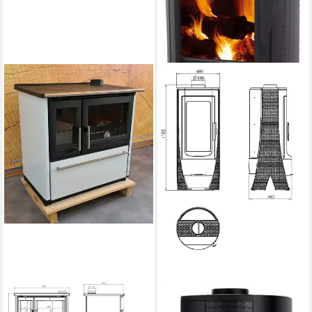
PLAMEN
PLAMEN
Festbrennstoffherd Holzherd
Kaminofen Design-Gussofen