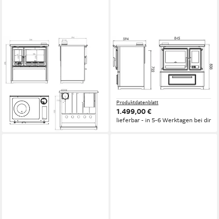
PLAMEN
PLAMEN
Festbrennstoffherd Holzherd
Festbrennstoffherd Slavonac
850 creme links
schwarz links
8,00 kW
Nennwärmeleistung
8,00 kW
Nennwärmeleistung
83,70 %
Wirkungsgrad
83,70 %
Wirkungsgrad
Produktdatenblatt
Produktdatenblatt
1.499,00 €
1.499,00 €
lieferbar - in 5-6 Werktagen bei dir
lieferbar - in 5-6 Werktagen bei dir