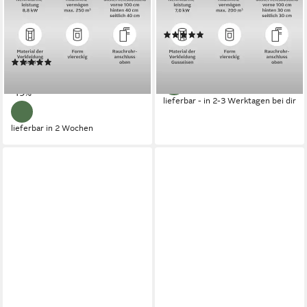
140 m³
max. Raumheizvermögen
8,9 kW
Nennwärmeleistung
86 %
Wirkungsgrad
Produktdatenblatt
170 m³
max. Raumheizvermögen
(5)
985,00 €
UVP
1.319,00 €
Produktdatenblatt
(1)
-25%
1.563,00 €
UVP
1.919,00 €
-19%
lieferbar - in 2-3 Werktagen bei dir
lieferbar in 2 Wochen