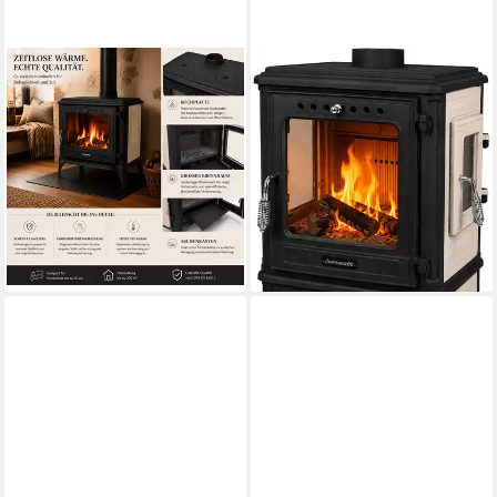
HANSEATIC
HANSEATIC
Kaminofen Castor XXL Beige
Kaminofen Mars Beige
10,6 kW
Nennwärmeleistung
7,2 kW
Nennwärmeleistung
84 %
Wirkungsgrad
83 %
Wirkungsgrad
200 m³
max. Raumheizvermögen
140 m³
max. Raumheizvermögen
Produktdatenblatt
Produktdatenblatt
2.099,00 €
1.999,00 €
lieferbar - in 5-6 Werktagen bei dir
lieferbar - in 5-6 Werktagen bei dir