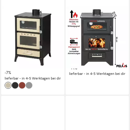
GEKAS
GEKAS
Kaminofen Holzofen mit
Kaminofen MG 450 für 90 bis
Pizzafach / Backfach mit 22
150 qm Wohnfläche
kW, 120 bis 200m²
14,6 kW
Nennwärmeleistung
80,4 %
Wirkungsgrad
Wohnfläche
360 m³
max. Raumheizvermögen
22 kW
Nennwärmeleistung
Produktdatenblatt
78 %
Wirkungsgrad
1.595,00 €
UVP
1.795,00 €
Produktdatenblatt
(227,86 €/ 1 Stk)
1.850,00 €
UVP
1.980,00 €
-11%
-7%
lieferbar - in 4-5 Werktagen bei dir
lieferbar - in 4-5 Werktagen bei dir