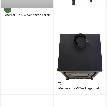
-26%
lieferbar - in 5-6 Werktagen bei dir
GEKAS
Kaminofen Holzofen schmal
mit 7,7 kW, 50 bis zu 85m²
Wohnfläche, 120mm Abgasr.
7,7 kW
Nennwärmeleistung
77,9 %
Wirkungsgrad
200 m³
max. Raumheizvermögen
Produktdatenblatt
929,00 €
UVP
995,00 €
-7%
lieferbar - in 4-5 Werktagen bei dir