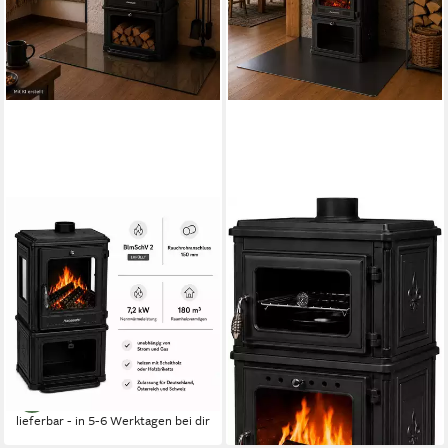
HANSEATIC
HANSEATIC
Kaminofen Mars
Kaminofen Minerva
7,2 kW
Nennwärmeleistung
7,1 kW
Nennwärmeleistung
83 %
Wirkungsgrad
83 %
Wirkungsgrad
140 m³
max. Raumheizvermögen
140 m³
max. Raumheizvermögen
Produktdatenblatt
Produktdatenblatt
1.449,00 €
1.699,00 €
UVP
1.839,00 €
UVP
2.152,00 €
-21%
-21%
lieferbar - in 5-6 Werktagen bei dir
lieferbar - in 5-6 Werktagen bei dir