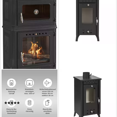
Kaminofen Castor 81
7,1 kW
Nennwärmeleistung
83 %
Wirkungsgrad
140 m³
max. Raumheizvermögen
Produktdatenblatt
(3)
1.249,00 €
UVP
1.679,00 €
nur diesen Monat