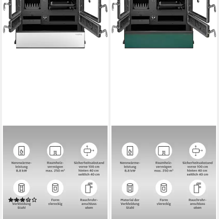
Festbrennstoffherd Cook
Festbrennstoffherd Cook
Premium Perl White
Premium Green Pepper
8,9 kW
Nennwärmeleistung
8,9 kW
Nennwärmeleistung
86 %
Wirkungsgrad
86 %
Wirkungsgrad
170 m³
max. Raumheizvermögen
170 m³
max. Raumheizvermögen
Produktdatenblatt
Produktdatenblatt
(1)
1.563,00 €
UVP
1.919,00 €
1.399,00 €
UVP
1.919,00 €
-19%