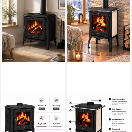
HANSEATIC
HANSEATIC
Kaminofen Castor XXL
Kaminofen Ambrosia
10,6 kW
Nennwärmeleistung
7,2 kW
Nennwärmeleistung
84 %
Wirkungsgrad
83 %
Wirkungsgrad
200 m³
max. Raumheizvermögen
140 m³
max. Raumheizvermögen
Produktdatenblatt
Produktdatenblatt