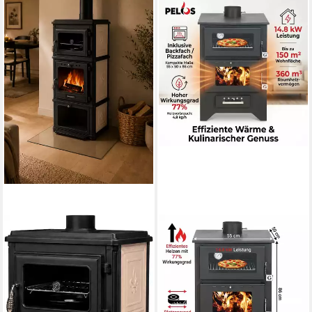
HANSEATIC
GEKAS
Kaminofen Minerva Beige
Kaminofen MG 450 für 90 bis
150 qm Wohnfläche
7,1 kW
Nennwärmeleistung
83 %
Wirkungsgrad
14,6 kW
Nennwärmeleistung
140 m³
max. Raumheizvermögen
80,4 %
Wirkungsgrad
360 m³
max. Raumheizvermögen
Produktdatenblatt