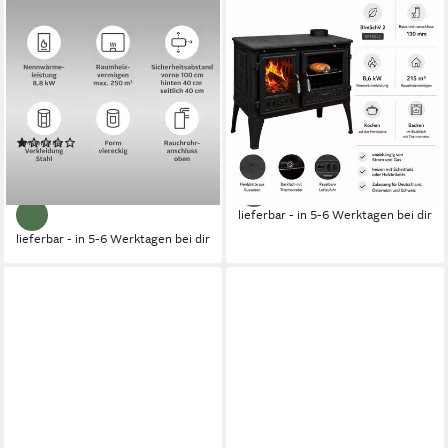
HANSEATIC
Festbrennstoffherd Cook
Festbrennstoffherd Vesta
Premium Bordeaux
8,6 kW
Nennwärmeleistung
8,9 kW
Nennwärmeleistung
84 %
Wirkungsgrad
86 %
Wirkungsgrad
170 m³
max. Raumheizvermögen
170 m³
max. Raumheizvermögen
Produktdatenblatt
Produktdatenblatt
1.449,00 €
UVP
1.791,00 €
(1)
1.499,99 €
UVP
1.919,00 €
-19%
-22%
lieferbar - in 5-6 Werktagen bei dir
lieferbar - in 5-6 Werktagen bei dir