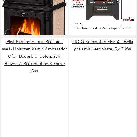
2.349,00 €
Produktdatenblatt
1.595,00 €
UVP
1.795,00 €
(227,86 €/ 1 Stk)
lieferbar - in 5-6 Werktagen bei dir
-11%
lieferbar - in 4-5 Werktagen bei dir
Blist Kaminofen mit Backfach
TRGO Kaminofen EEK A+ Bella
Weiß Holzofen Kamin Ambasador
grau mit Herdplatte, 5,40 kW
Ofen Dauerbrandofen, zum
Heizen & Backen ohne Strom /
Gas