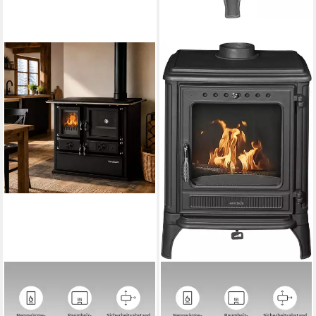
HANSEATIC
Kaminofen Castor 85
Festbrennstoffherd Cook
7,2 kW
Nennwärmeleistung
Premium Pure Black
83 %
Wirkungsgrad