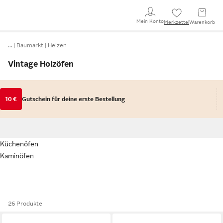
Mein Konto
Merkzettel
Warenkorb
…
Baumarkt
Heizen
Vintage Holzöfen
10 €
Gutschein für deine erste Bestellung
Küchenöfen
Kaminöfen
26 Produkte