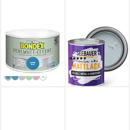
BONDEX
SEEBAUER DIY
Holzschutzlasur Bondex
Holzlack Mattlack, Hybrid-Lack
Holzfarbe Perlmutt-Effekt
für Holz, Metall, Kunststoff -
500 ml saphir
Möbelfarbe ohne Schleifen
(2)
ab 11,11 €
ab 29,99 €
(22,22 €/ 1 l)
lieferbar - in 2-3 Werktagen bei dir
lieferbar - in 5-6 Werktagen bei dir
+37
+5