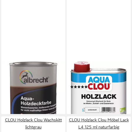
LACK ALBRECHT
AQUA CLOU
Holzlack Aqua-Holzdeckfarbe
Holzlack Aqua Clou Holzlack
750 ml Lack Holzfarbe
L11 250 ml seidenmatt
(1)
24,11 €
10,04 €
(32,15 €/ 1 l)
lieferbar - in 2-3 Werktagen bei dir
(40,16 €/ 1 l)
lieferbar - in 4-5 Werktagen bei dir
CLOU Holzlack Clou Wachskitt
CLOU Holzlack Clou Möbel Lack
lichtgrau
L4 125 ml naturfarbig