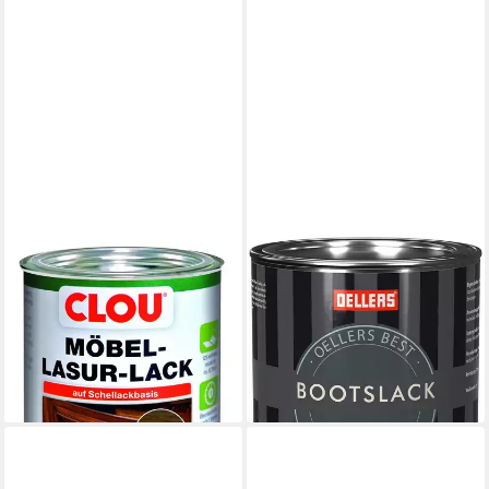
CLOU
OELLERS
Holzlack Clou Möbel Lack L4
Holzlack Bootslack Premium,
125 ml teak hell
Bootslack 1 Liter, farblos,
11,64 €
Möbellack, Holzlack
(93,12 €/ 1 l)
38,89 €
lieferbar - in 4-5 Werktagen bei dir
(38,89 €/ 1 l)
lieferbar - in 2-3 Werktagen bei dir