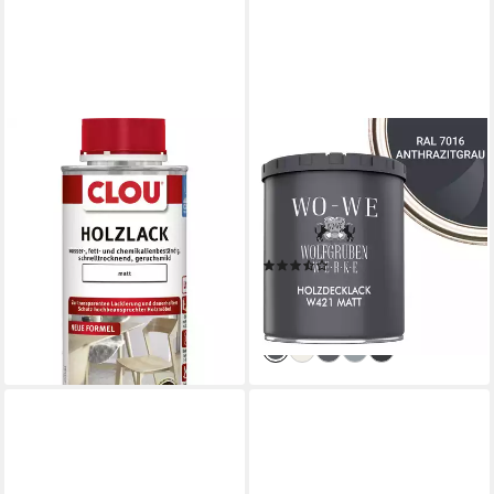
AQUA CLOU
WO-WE
Holzlack Aqua Clou Holzlack
Holzlack Holzlack Holzfarbe
250 ml matt tansparent
Holzschutzfarbe Möbellack
11,04 €
W421, 0,75-10L, Matt,
(44,16 €/ 1 l)
Wasserbasis
lieferbar - in 4-5 Werktagen bei dir
(3)
ab 19,90 €
(26,53 €/ 1 l)
lieferbar - in 2-3 Werktagen bei dir