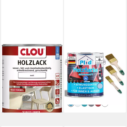
AQUA CLOU
PLID
Holzlack Aqua Clou Holzlack
Holzlack Premium Holzfarbe
750 ml matt transparent
Holzlack Farbe für Holz Pinsel,
22,29 €
Schnelltrocknend,
(29,72 €/ 1 l)
verarbeitungsfertig
lieferbar - in 4-5 Werktagen bei dir
(1)
ab 29,90 €
(39,87 €/ 1 l)
lieferbar - in 2-3 Werktagen bei dir
+1