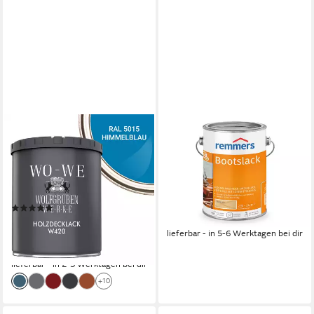
WO-WE
REMMERS
Holzlack Holzfarbe
Holzlack Bootslack farblos 2,5
Wetterschutzfarbe
Liter, auch für Holzmöbel,
Holzanstrich W420, 1-10L,
Festzeltgarnituren geeignet
Seidenglänzend, Wasserbasis
inkl. Grundierung
(12)
ab 59,25 €
ab 19,90 €
UVP
22,90 €
(23,70 €/ 1 l)
(26,53 €/ 1 l)
lieferbar - in 5-6 Werktagen bei dir
-13%
lieferbar - in 2-3 Werktagen bei dir
+10