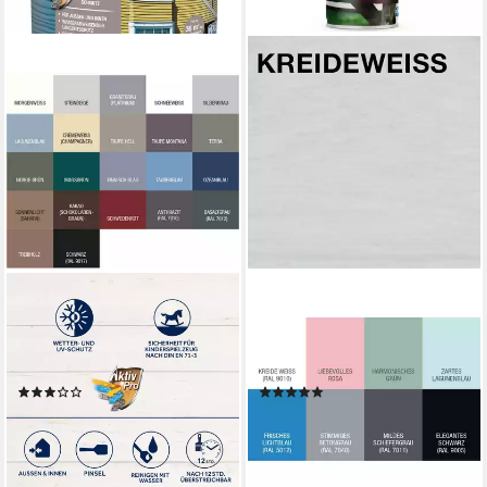
BONDEX
BONDEX
Holzschutzlasur Bondex
Sprühlack Garden Colors
Dauerschutz-Holzfarbe 4 L
Spray Kreide Weiss (RAL
schneeweiß
9010)
(2)
(1)
ab 57,19 €
11,11 €
(14,30 €/ 1 l)
(27,78 €/ 1 l)
lieferbar - in 3-4 Werktagen bei dir
lieferbar - in 4-5 Werktagen bei dir
+2