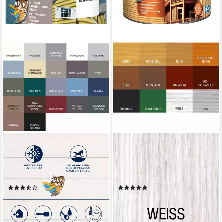
BONDEX
BONDEX
Holzschutzlasur Bondex
Holzschutzlasur Dauerschutz-
Dauerschutz-Holzfarbe 750
Lasur Außen, Holzfarbe,
ml schneeweiß
wetterschutz, 2,5 l, Weiss
(4)
(2)
ab 16,99 €
ab 47,19 €
(22,65 €/ 1 l)
(18,88 €/ 1 l)
lieferbar - in 3-4 Werktagen bei dir
lieferbar - in 3-4 Werktagen bei dir