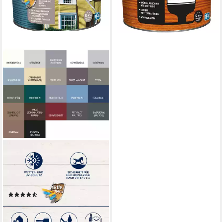
+11
BONDEX
Holzschutzlasur Bondex
Dauerschutz-Holzfarbe 2,5 L
schneeweiß
(5)
ab 47,19 €
(18,88 €/ 1 l)
lieferbar - in 3-4 Werktagen bei dir