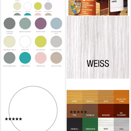
BONDEX
BONDEX
Lasur Garden Colors 750 ml
Holzschutzlasur Dauerschutz-
Seidenmatt Wasserbasiert,
Lasur Außen, Holzfarbe,
Seidenmatt, 750ml,
wetterschutz, 0,75 l, Weiss
(4)
Wasserbasiert
22,99 €
(6)
(30,65 €/ 1 l)
ab 14,44 €
lieferbar - in 2-3 Werktagen bei dir
(19,25 €/ 1 l)