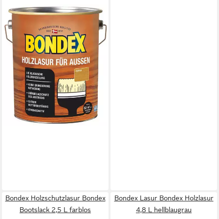
BONDEX
Holzschutzlasur Holzlasur für
Außen Kiefer 4,00l
ab 40,99 €
(10,25 €/ 1 l)
lieferbar - in 3-4 Werktagen bei dir
+6
Bondex Holzschutzlasur Bondex
Bondex Lasur Bondex Holzlasur
Bootslack 2,5 L farblos
4,8 L hellblaugrau