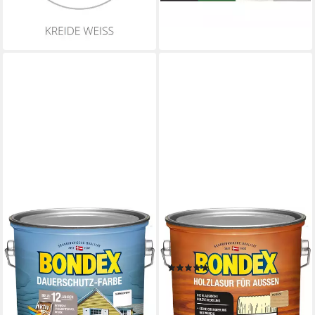
+7
lieferbar - in 4-5 Werktagen bei dir
+6
BONDEX
Holzschutzlasur Holzlasur für
Außen Farblos 2,50l
(4)
37,99 €
UVP
42,59 €
-11%
lieferbar - in 4-5 Werktagen bei dir