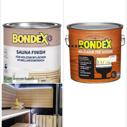
BONDEX
Holzschutzlasur Holzlasur für
Außen Kalk weiss 2,50l
(4)
ab 38,99 €
lieferbar - in 4-5 Werktagen bei dir
+11
Fast ausverkauft
BONDEX
Holzschutzlasur Sauna Finish
in Weiß 1 LWasser- und
Schmutzabweisend
34,99 €
UVP
47,95 €
-27%