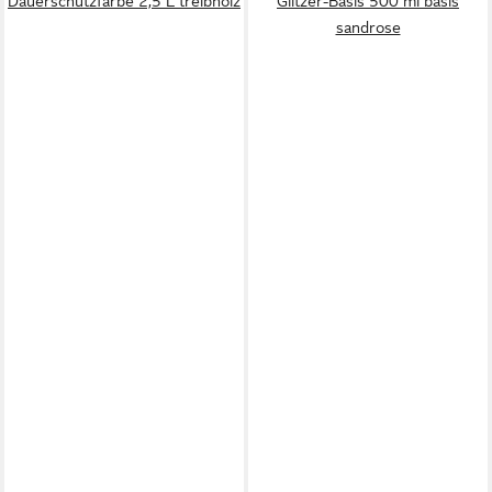
Dauerschutzfarbe 2,5 L treibholz
Glitzer-Basis 500 ml basis
sandrose