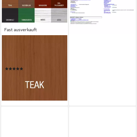
52,49 €
(21,00 €/ 1 l)
lieferbar - in 2-3 Werktagen bei dir
Fast ausverkauft
BONDEX
Holzschutzlasur Dauerschutz-
Lasur Außen, Holzfarbe,
wetterschutz, 4 l, Teak
(1)
ab 60,99 €
UVP
68,29 €
-11%
lieferbar - in 2-3 Werktagen bei dir
+1