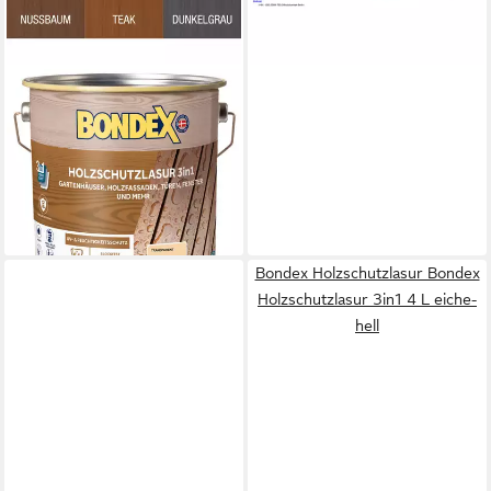
BONDEX
Holzschutzlasur Bondex
Holzschutzlasur 3in1 4 L
farblos
43,19 €
(10,80 €/ 1 l)
lieferbar - in 3-4 Werktagen bei dir
Bondex Holzschutzlasur Bondex
Holzschutzlasur 3in1 4 L eiche-
hell