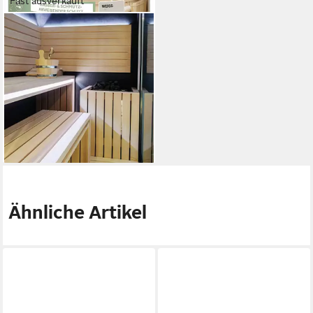
Fast ausverkauft
BONDEX
Holzschutzlasur Sauna Finish
in Weiß 1 LWasser- und
Schmutzabweisend
34,99 €
UVP
47,95 €
-27%
lieferbar - in 4-5 Werktagen bei dir
Ähnliche Artikel