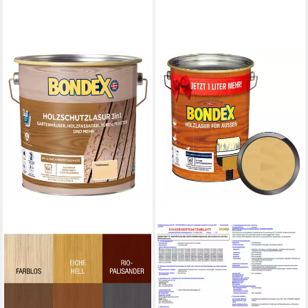
BONDEX
Holzschutzlasur Holzlasur für
aussen - 5 Ltr
87,49 €
(17,50 €/ 1 l)
lieferbar - in 2-3 Werktagen bei dir