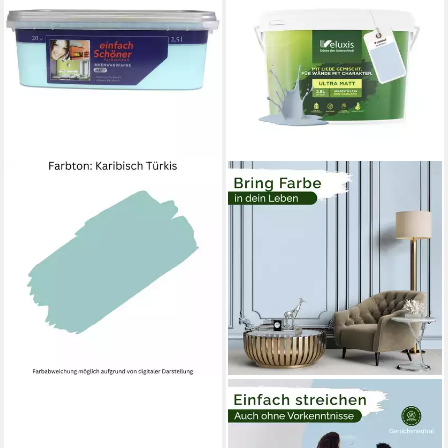
WILCKENS FARBEN
Wandfarbe einfach schöner
Innenwandfarbe 1 L/ 2,5 L
matt, starke Deckkraft und
intensive Farbwirkung
29,82 €
(11,93 €/ 1 l)
lieferbar - in 7-9 Werktagen bei dir
VELUXIS
Wandfarbe Veluxis®
Wandfarbe Universal,