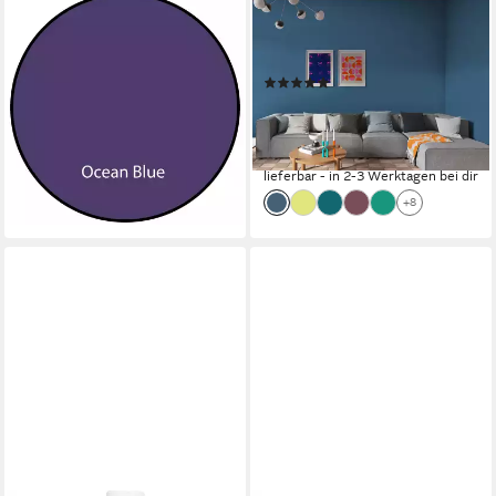
OELLERS
ALPINA
Wandfarbe Premium, Feine
Wandfarbe Alpina PANTONE®
Wandfarbe, 2,5 Liter Matt
1L + Rührholz
(1)
91,11 €
17,99 €
(36,44 €/ 1 l)
lieferbar - in 3-4 Werktagen bei dir
(17,99 €/ 1 l)
+63
lieferbar - in 2-3 Werktagen bei dir
+8