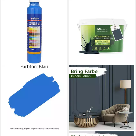
WILCKENS FARBEN
Vollton- und Abtönfarbe
Volltonfarbe Abtönfarbe
750ml matt Farbe
14,36 €
(19,15 €/ 1 l)
lieferbar - in 2-3 Werktagen bei dir
+7