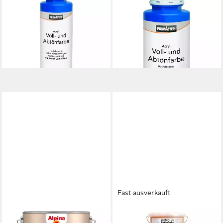
Vollton- und Abtönfarbe
Vollton- und Abtönfarbe
Primaster Voll- und
Primaster Voll- und
Abtönfarbe 750 ml blau matt
Abtönfarbe 250 ml blau matt
10,14 €
5,44 €
(13,52 €/ 1 l)
(21,76 €/ 1 l)
lieferbar - in 3-4 Werktagen bei dir
lieferbar - in 3-4 Werktagen bei dir
Fast ausverkauft
PUFAS
Vollton- und Abtönfarbe