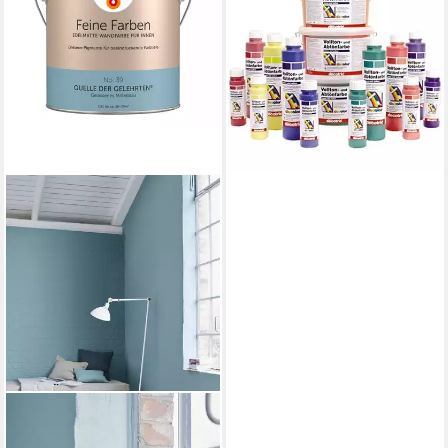
FIXcolor Abtönfarbe, Petrol
250 ml
12,19 €
(48,76 €/ 1 l)
lieferbar - in 2-3 Werktagen bei dir
ALPINA
Wandfarbe Alpina Feine