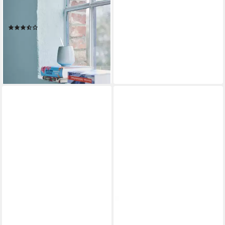
Farben edelmatt 2,5 Liter -
Farbfamilie Blau
(3)
ab 37,37 €
(14,95 €/ 1 l)
lieferbar - in 4-5 Werktagen bei dir