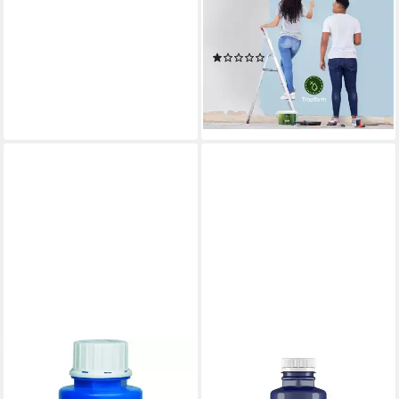
Deckkraft-Klasse 1,
Streifenfrei, tropfarm & VOC-
(1)
frei
ab 29,95 €
lieferbar - in 2-3 Werktagen bei dir
+5
PRIMASTER
Vollton- und Abtönfarbe
Primaster Voll- und