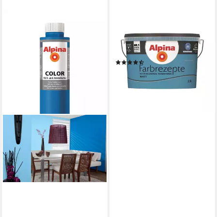
ALPINA
Wandfarbe Farbrezepte 2,5 L.
Weiter Horizont Volles
Azurblau
(84)
30,99 €
(12,40 €/ 1 l)
lieferbar - in 4-5 Werktagen bei dir
+27