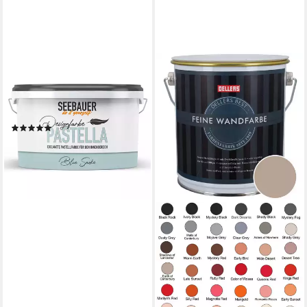
SEEBAUER DIY
Wandfarbe Design-
Pastellfarbe PASTELLA,
Umweltfreundlich
(2)
39,99 €
(16,00 €/ 1 l)
lieferbar - in 2-3 Werktagen bei dir
+36