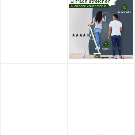
VELUXIS
Wandfarbe Veluxis®
Wandfarbe Universal,
Deckkraft-Klasse 1,
Streifenfrei, tropfarm & VOC-
(4)
frei
ab 29,95 €
lieferbar - in 2-3 Werktagen bei dir
+5