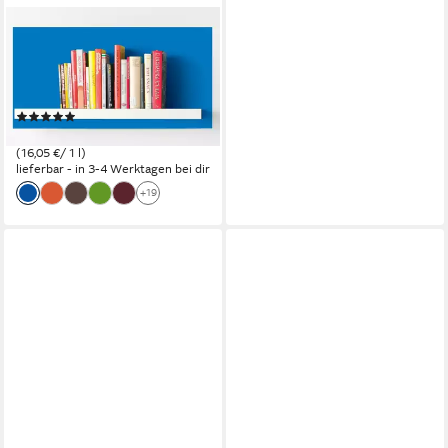
ALPINA
Vollton- und Abtönfarbe
Alpina Color Abtönfarbe royal
Blue 750 ml
(4)
12,04 €
(16,05 €/ 1 l)
lieferbar - in 3-4 Werktagen bei dir
+19