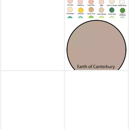
OELLERS
Wandfarbe Premium, Feine
Wandfarbe, 2,5 Liter Matt
72,60 €
(29,04 €/ 1 l)
lieferbar - in 3-4 Werktagen bei dir
+63