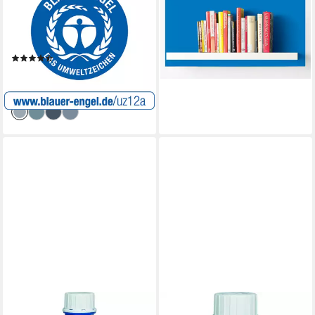
Lack Alpina Feine Farben Lack
Vollton- und Abtönfarbe
ab 12,04 €
edelmatt 750ml - Farbfamilie
(16,05 €/ 1 l)
Blau
lieferbar - in 3-4 Werktagen bei dir
(3)
+17
ab 25,19 €
(33,59 €/ 1 l)
lieferbar - in 3-4 Werktagen bei dir
PRIMASTER
PRIMASTER