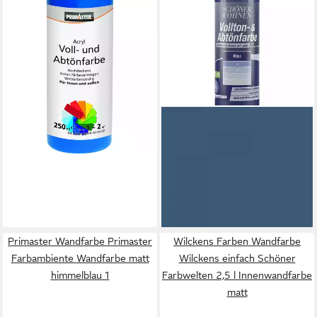
Abtönfarbe 250 ml ultramarin
5,44 €
(21,76 €/ 1 l)
lieferbar - in 3-4 Werktagen bei dir
SCHÖNER WOHNEN FARBE
Wandfarbe Schöner Wohnen
Voll- und Abtönfarbe 250 ml
blau
5,99 €
(23,96 €/ 1 l)
lieferbar - in 2-3 Werktagen bei dir
Primaster Wandfarbe Primaster
Wilckens Farben Wandfarbe
Farbambiente Wandfarbe matt
Wilckens einfach Schöner
himmelblau 1
Farbwelten 2,5 l Innenwandfarbe
matt