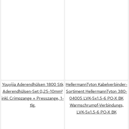
Youyijia Aderendhülsen 1800 Stk
HellermannTyton Kabelverbinder-
Aderendhülsen-Set 0,25-10mm²
Sortiment HellermannTyton 380-
inkl. Crimpzange + Presszange, 1-
04005 LVK-5x1.5-6 PO-X BK
tlg.
Warmschrumpf-Verbindungs,
LVK-5x1.5-6 PO-X BK