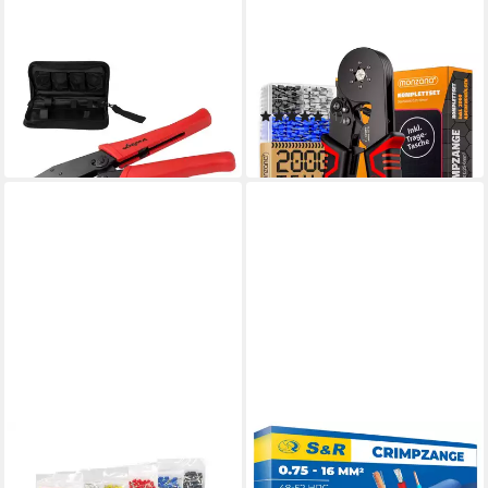
DEMA
MONZANA
Crimpzange Aderendhülsen-
Crimpzange
Crimpzangen-Set
(1)
32,89 €
21,95 €
in 2-3 Werktagen bei dir
in 4-5 Werktagen bei dir
ARLI
S&R
Crimpzange ARLI
Crimpzange Kabelschuh-
Crimpzange 0,25-6 mm² +
Presszange für