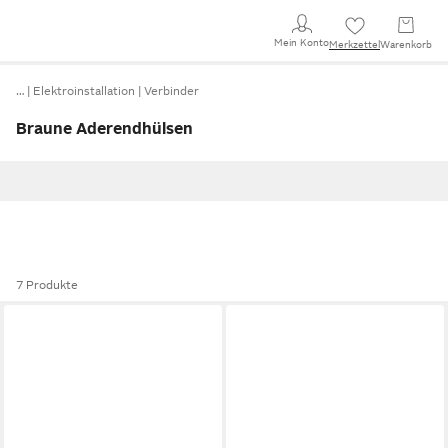
Mein Konto
Merkzettel
Warenkorb
…
Elektroinstallation
Verbinder
Braune Aderendhülsen
7 Produkte