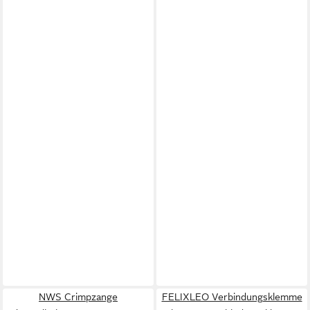
NWS Crimpzange
FELIXLEO Verbindungsklemme