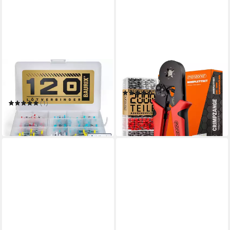
BAURIX
MONZANA
Kabelverbinder-Sortiment
Crimpzange
Lötverbinder Set I IP67
(6)
Schrumpfverbinder
15,99 €
19,95 €
(1)
ab 14,49 €
-20%
in 4-5 Werktagen bei dir
in 4-5 Werktagen bei dir