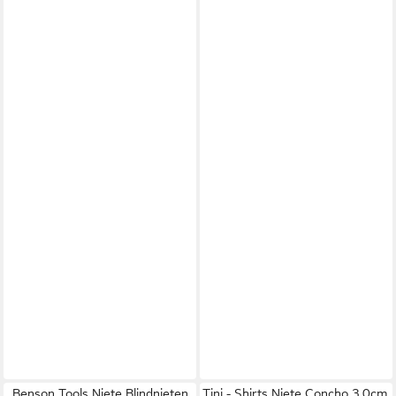
Benson Tools Niete Blindnieten
Tini - Shirts Niete Concho 3,0cm,