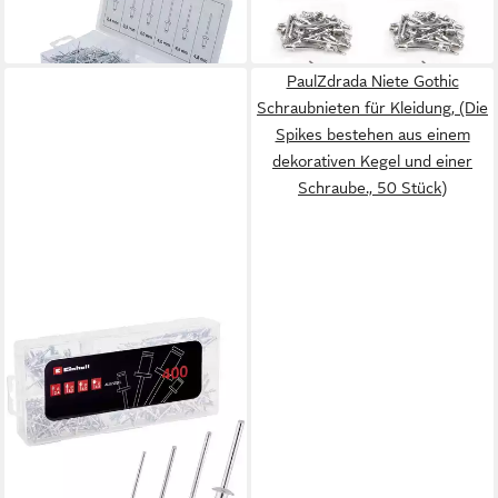
17,40 €
5,99 €
4,8 mm 400-tlg.
in 4-5 Werktagen bei dir
in 2-3 Werktagen bei dir
PaulZdrada Niete Gothic
Schraubnieten für Kleidung, (Die
Spikes bestehen aus einem
dekorativen Kegel und einer
Schraube., 50 Stück)
EINHELL
Niete Blindniete Aluminium,
Stahl Aluminium, Stahl
20,94 €
Aluminium, Stahl 1 Set
in 4-5 Werktagen bei dir