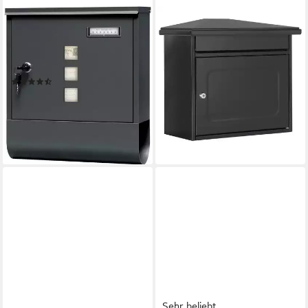
WOLTU
PROFIRST
Wandbriefkasten (1-St),
Wandbriefkasten Profirst Mail
Postkasten mit 2 Schlüsseln,
PM 320 schwarzgrau
78,65 €
abschließbar, Sichtfenster
UVP
109,95 €
(27)
-28%
17,99 €
UVP
44,99 €
lieferbar - in 2-3 Werktagen bei dir
-60%
lieferbar - in 3-4 Werktagen bei dir
Sehr beliebt