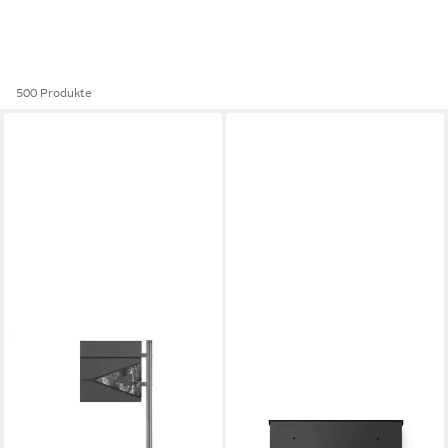
500 Produkte
ML-DESIGN
KTC HOME
Standbriefkasten
Wandbriefkasten Premium
Wandbriefkasten Briefkasten
Briefkasten Postlux 4.0
Postkasten mit Zeitungsfach
Schwarz - mit Edelstahlblende
54,99 €
inkl. Standfuß,