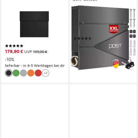
RADIUS
KESSER
Briefkasten Briefkasten
Briefkasten, mit Zeitungsfach
Letterman 4 inkl. LED Licht,
Wandmontage
inkl. akkubetriebenem LED-
Wandbriefkasten Edelstahl
(54)
Licht
34,80 €
(1)
lieferbar - in 3-4 Werktagen bei dir
179,90 €
UVP
199,00 €
-10%
lieferbar - in 4-5 Werktagen bei dir
+2