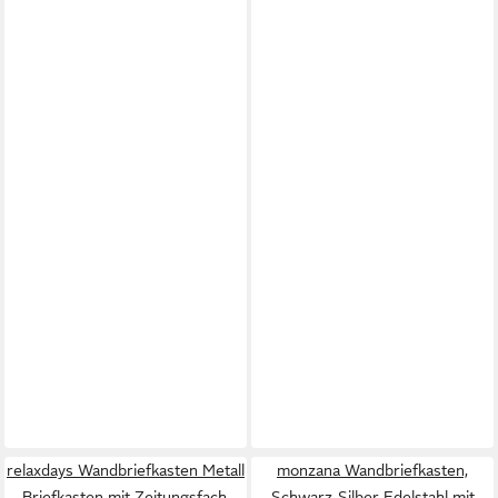
relaxdays Wandbriefkasten Metall
monzana Wandbriefkasten,
Briefkasten mit Zeitungsfach,
Schwarz-Silber Edelstahl mit