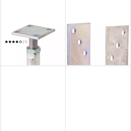
ALBERTS
ALBERTS
Pfostenträger
U-Pfostenträger
15,99 €
19,01 €
(1)
nur diesen Monat
ab 12,27 €
in 2-3 Werktagen bei dir
-16%
in 2-3 Werktagen bei dir