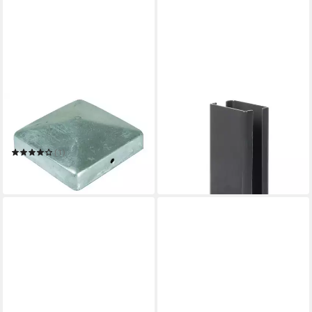
TETZNER & JENTZSCH
ALBERTS
Pfostenträger Zaun H-Anker
Pfostenträger
ab 11,99 €
Pfostenträger Pfostenanker
UVP
25,99 €
nur diesen Monat
Einschlaghülse Pfostenkappe
(1)
ab 1,99 €
-54%
in 4-5 Werktagen bei dir
in 2-3 Werktagen bei dir