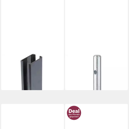
ALBERTS
ALBERTS
Pfostenträger
Pfostenträger
ab 14,49 €
ab 18,49 €
UVP
53,39 €
20,99 €
-73%
-12%
in 2-3 Werktagen bei dir
in 2-3 Werktagen bei dir