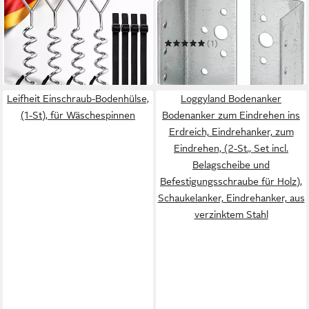
Bodenanker Trampolin-
U-Pfostenträger Vormann
Bodenanker-Set, 4-teilig –
Balkenschuhe Typ B
16,79 €
Anker mit XXL-Gurten für
sendzimir verzinkt 90 x
UVP
33,58 €
(1)
Zelte
3,14 €
-50%
in 4-5 Werktagen bei dir
in 3-4 Werktagen bei dir
Leifheit Einschraub-Bodenhülse,
Loggyland Bodenanker
(1-St), für Wäschespinnen
Bodenanker zum Eindrehen ins
Erdreich, Eindrehanker, zum
Eindrehen, (2-St., Set incl.
Belagscheibe und
Befestigungsschraube für Holz),
Schaukelanker, Eindrehanker, aus
verzinktem Stahl