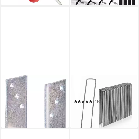
ALBERTS
RELAXDAYS
U-Pfostenträger
Bodenanker Bodenanker
ab 17,80 €
50er Set
in 2-3 Werktagen bei dir
(19)
8,99 €
UVP
19,99 €
-55%
in 2-3 Werktagen bei dir