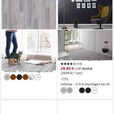
STILEWO
STILEWO
Vinylboden 1 m2
Vinylboden 1 m2 Klick-Vinyl
Selbstklebender Vinylboden
Fliese XL inkl.
Fliesen- und Holzoptik
Trittschalldämmung,
(12)
Fußbodenheizung geeignet,
14,99 €
(13)
XL Format
(14,99 €/ 1 qm)
29,95 €
UVP
35,95 €
lieferbar - in 5-6 Werktagen bei dir
(29,95 €/ 1 qm)
+3
-17%
lieferbar - in 5-6 Werktagen bei dir
+6