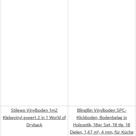
Stilewo Vinylboden 1m2
BlingBin Vinylboden SPC-
Klebevinyl expert 2 in 1 World of
Klickboden, Bodenbelag in
Dryback
Holzoptik, 18er Set, 18 tlg, 18
Dielen, 1,47 m², 4 mm, für Küche