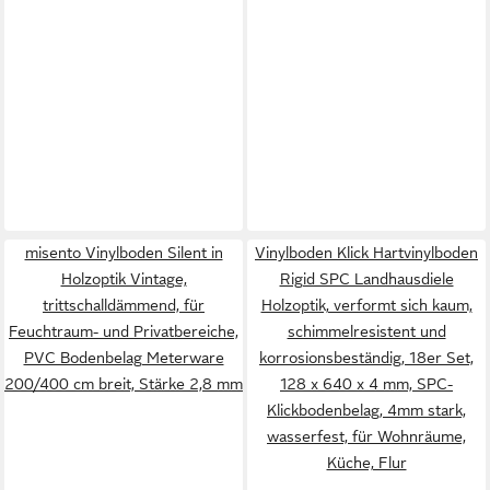
misento Vinylboden Silent in
Vinylboden Klick Hartvinylboden
Holzoptik Vintage,
Rigid SPC Landhausdiele
trittschalldämmend, für
Holzoptik, verformt sich kaum,
Feuchtraum- und Privatbereiche,
schimmelresistent und
PVC Bodenbelag Meterware
korrosionsbeständig, 18er Set,
200/400 cm breit, Stärke 2,8 mm
128 x 640 x 4 mm, SPC-
Klickbodenbelag, 4mm stark,
wasserfest, für Wohnräume,
Küche, Flur