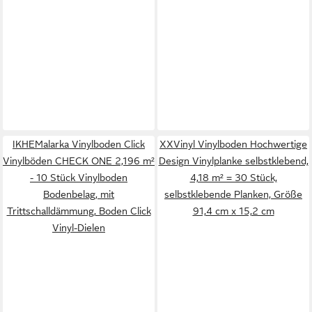
IKHEMalarka Vinylboden Click
XXVinyl Vinylboden Hochwertige
Vinylböden CHECK ONE 2,196 m²
Design Vinylplanke selbstklebend,
- 10 Stück Vinylboden
4,18 m² = 30 Stück,
Bodenbelag, mit
selbstklebende Planken, Größe
Trittschalldämmung, Boden Click
91,4 cm x 15,2 cm
Vinyl-Dielen