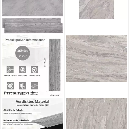
Fast ausverkauft
BLINGBIN
CHECK
Vinylboden Klebevinyl in
Vinylboden – Klick-Vinyl
Holzoptik, selbstklebender
Hochglanz Marmoroptik
Vinylboden, 36 Dielen für
83x47 cm – wasserfest &