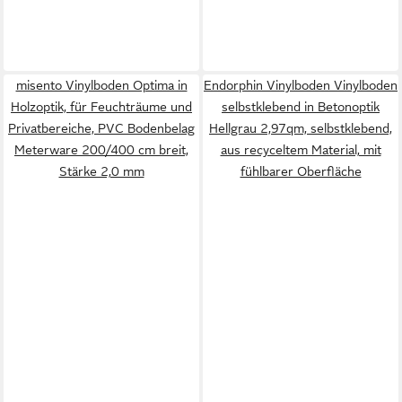
misento Vinylboden Optima in
Endorphin Vinylboden Vinylboden
Holzoptik, für Feuchträume und
selbstklebend in Betonoptik
Privatbereiche, PVC Bodenbelag
Hellgrau 2,97qm, selbstklebend,
Meterware 200/400 cm breit,
aus recyceltem Material, mit
Stärke 2,0 mm
fühlbarer Oberfläche