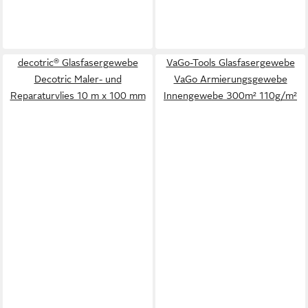
decotric® Glasfasergewebe
VaGo-Tools Glasfasergewebe
Decotric Maler- und
VaGo Armierungsgewebe
Reparaturvlies 10 m x 100 mm
Innengewebe 300m² 110g/m²