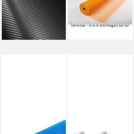
Carbongewebe 160g -Köper-
WDVS-Armierungsgewebe
100cm, hochwertiges
Gewebe 165g/m² Orange
35,90 €
Kohlefaser-Gewebe
(0,72 €/ 1 qm)
25,95 €
lieferbar - in 6-8 Werktagen bei dir
(25,95 €/ 1 qm)
lieferbar - in 2-3 Werktagen bei dir
DALSYS
VAGO-TOOLS
Glasfasergewebe
Glasfasergewebe 150m²