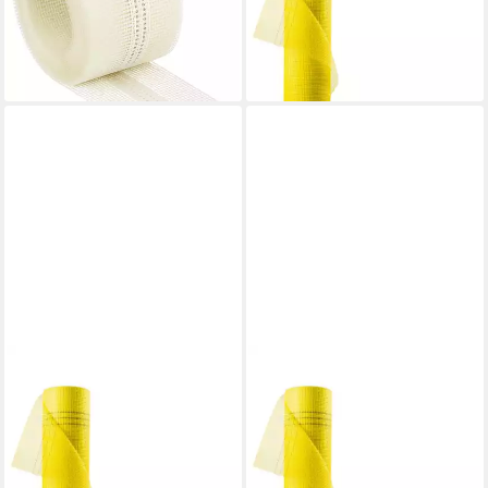
Rolle 25m, (1-St)
Rollen
ab 35,99 €
399,90 €
(1,44 €/ 1 m)
lieferbar - in 4-5 Werktagen bei dir
lieferbar - in 3-4 Werktagen bei dir
VAGO-TOOLS
VAGO-TOOLS
Glasfasergewebe
Glasfasergewebe
Putzgewebe 165g/m² Gelb 4
Putzgewebe 165g/m² Gelb 1
Rollen
Rolle
149,90 €
36,90 €
lieferbar - in 4-5 Werktagen bei dir
lieferbar - in 4-5 Werktagen bei dir