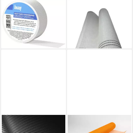
KNAUF
VAGO-TOOLS
Glasfasergewebe Knauf
Glasfasergewebe VaGo
Gipsfaser-Fugenband easy-
Armierungsgewebe 50m²
tape 20 m x 48 mm
Gewebe 165g/m² Weiß
2,60 €
36,90 €
(0,13 €/ 1 m)
(0,74 €/ 1 qm)
lieferbar - in 4-5 Werktagen bei dir
lieferbar - in 6-8 Werktagen bei dir
DD COMPOSITE
VAGO-TOOLS
Glasgewebematte
Glasfasergewebe 50m²