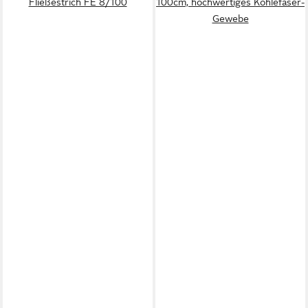
Fließestrich FE 8/100
100cm, hochwertiges Kohlefaser-
Gewebe