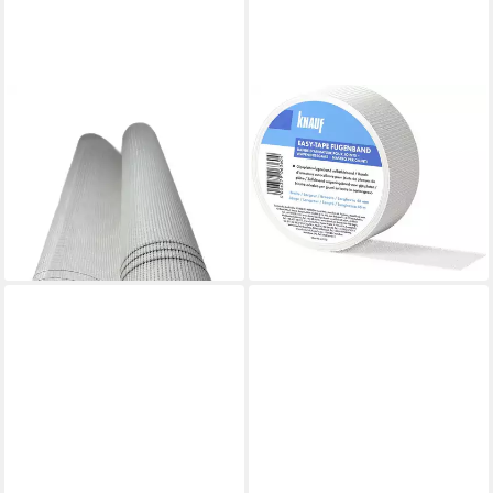
KNAUF
Glasfasergewebe
Glasfasergewebe Knauf
Armierungsgewebe
Gipsfaser-Fugenband easy-
Putzgewebe 50m² Weiß
tape 45 m x 48 mm
110g/m²
4,50 €
36,50 €
(0,10 €/ 1 m)
(0,73 €/ 1 qm)
lieferbar - in 4-5 Werktagen bei dir
lieferbar - in 6-8 Werktagen bei dir