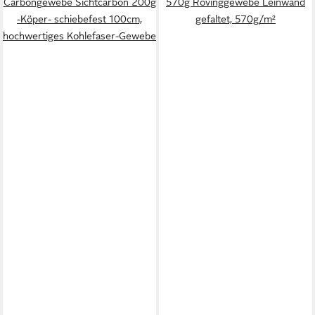
Carbongewebe Sichtcarbon 200g
570g Rovinggewebe Leinwand
-Köper- schiebefest 100cm,
gefaltet, 570g/m²
hochwertiges Kohlefaser-Gewebe