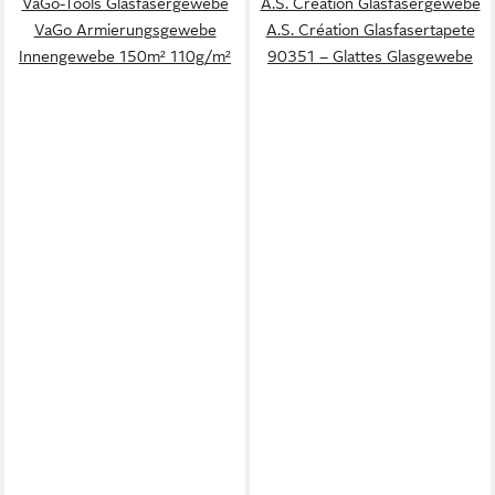
VaGo-Tools Glasfasergewebe
A.S. Création Glasfasergewebe
VaGo Armierungsgewebe
A.S. Création Glasfasertapete
Innengewebe 150m² 110g/m²
90351 – Glattes Glasgewebe