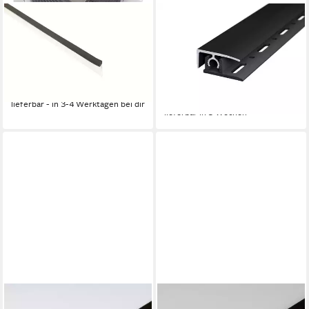
PRIMO
PRINZ
Abschlussprofil Primo
Abschlussprofil
Wandabschlußprofil Universal
Abschlussprofil Profi Tec
420 cm 24 x 1
Master Aluminium schwarz
15,89 €
45,99 €
81,90 €
(3,78 €/ 1 m)
-44%
lieferbar - in 3-4 Werktagen bei dir
lieferbar in 3 Wochen