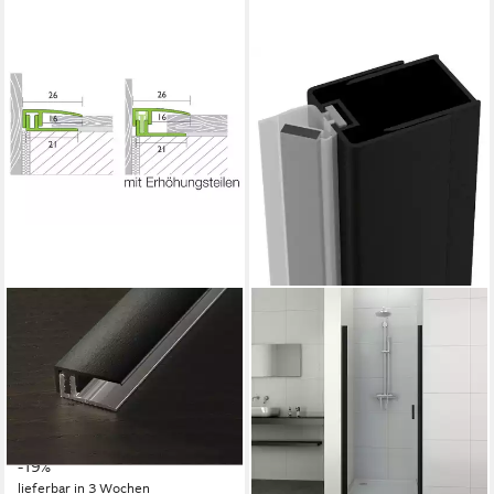
PROLINE
SANOTECHNIK
Abschlussprofil
Abschlussprofil ELITE (1-St),
Abschlussprofil PROVARIO
Magnetprofil, zur Montage
Universal Aluminium Schwarz
von Duschtüren an die Wand
95,11 €
matt
(48,77 €/ 1 m)
41,99 €
51,59 €
lieferbar - in 6-8 Werktagen bei dir
-19%
lieferbar in 3 Wochen