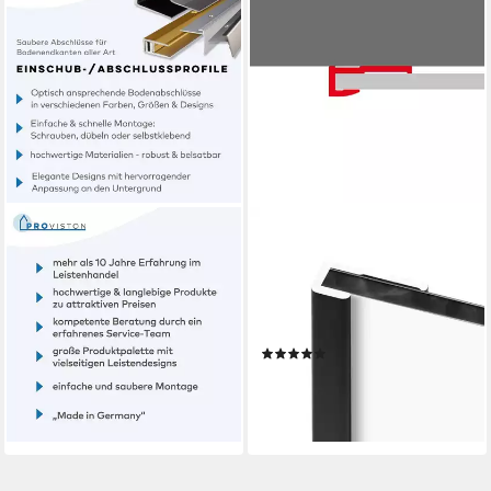
PROVISTON
SCHULTE
Abschlussprofil 5 x 15 x 30 x
Abschlussprofil für
900 mm Alu eloxiert
DecoDesign Badrückwände
Spez.emailliert Schwarz
(1-tlg), für Wandverkleidungen
Gebohrt
mit 3 mm Materialstärke
(1)
21,40 €
ab 64,90 €
(23,78 €/ 1 m)
lieferbar - in 2-3 Werktagen bei dir
lieferbar - in 3-4 Werktagen bei dir