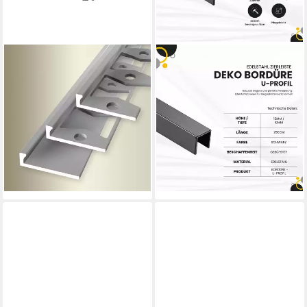
PROVISTON
TKTRADING24
Abschlussprofil Aluminium, 21
Abschlussprofil Deko Bordüre
x 2500 mm, Schwarz,
U-Profil Zierleiste
Einfass- & Abschlussprofile
Fliesenprofil Edelstahl V2A
44,00 €
2,5m 10mm
(17,60 €/ 1 m)
19,97 €
lieferbar - in 2-3 Werktagen bei dir
(7,99 €/ 1 m)
lieferbar - in 2-3 Werktagen bei dir
+1