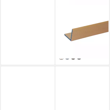
HOME DELUXE
Abschlussprofil WPC
Abschlussleiste für
Fassadenverkleidung VIRO,
Eckprofil, Abschlusswinkel
49,00 €
UVP
69,00 €
-29%
lieferbar - in 4-5 Werktagen bei dir