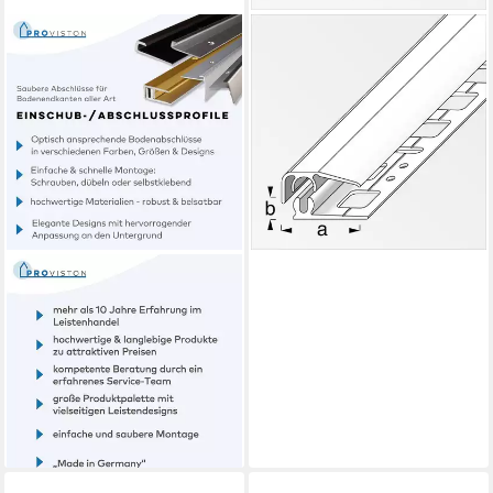
ALFER
Abschlussprofil alfer
Abschluss-Profil 1 m, 19.5 x 7
mm Alu
15,39 €
lieferbar - in 3-4 Werktagen bei dir
PROVISTON
Abschlussprofil 8.5 x 11 x 34
x 900 mm Alu eloxiert
Spez.emailliert Schwarz
Gebohrt (1-St)
23,15 €
(25,72 €/ 1 m)
lieferbar in 4 Wochen