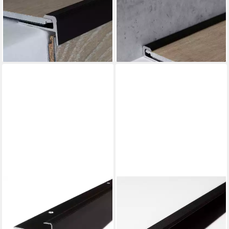
x 5 x 1000 mm, Bronze
x 5 x 1000 mm, Bronze
Dunkel, Abschlussprofil (1-St)
Dunkel, Abschlussprofil
17,25 €
12,55 €
(17,25 €/ 1 m)
(12,55 €/ 1 m)
lieferbar in 4 Wochen
lieferbar in 4 Wochen