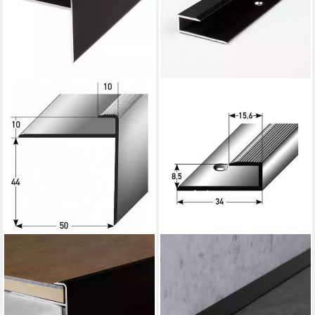
PROVISTON
PROVISTON
Abschlussprofil Aluminium, 50
Abschlussprofil Aluminium,
x 10 x 1000 mm, Bronze
15.6 x 8.5 x 1000 mm, Bronze
Dunkel, Einfassprofile
Dunkel, Abschlussprofil (1-St)
29,00 €
13,45 €