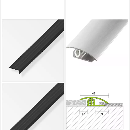
ALFER
Abschlussprofil alfer
Abschlussprofil 1 m, 25 x 10
mm PVC
4,34 €
lieferbar - in 3-4 Werktagen bei dir