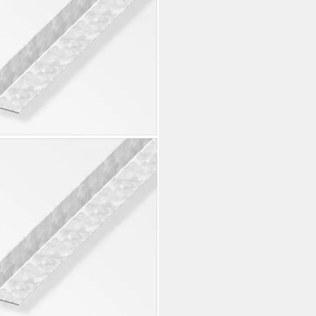
R
lprofil alfer Winkel 1 m, 15.5 x
 mm Stahl verzinkt
 €
rbar - in 4-5 Werktagen bei dir