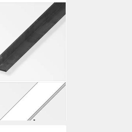
R
elprofil alfer Winkel 1 m, 25 x
m Stahl roh natur
 €
rbar - in 4-5 Werktagen bei dir