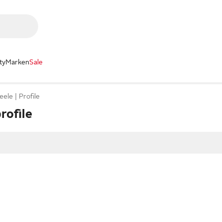
ty
Marken
Sale
eele
Profile
rofile