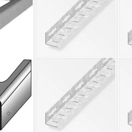
ALFER
ALFE
Winkelprofil alfer Winkel 1 m, 15.5 x
Winke
15.5 mm Stahl verzinkt
15.5
2,44 €
2,14
lieferbar - in 4-5 Werktagen bei dir
liefe