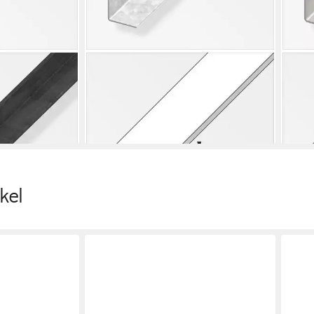
ALFER
ALFE
kel 1 m, 30 x
Winkelprofil alfer Winkel 1 m, 23.5 x
Wink
r
23.5 mm Stahl verzinkt
mm S
3,74 €
3,64
en bei dir
lieferbar - in 4-5 Werktagen bei dir
liefe
kel