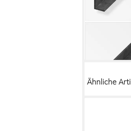
ALFER
Winkelprofil alfer Win
30 mm Stahl roh natu
9,34 €
lieferbar - in 4-5 Werktag
Ähnliche Arti