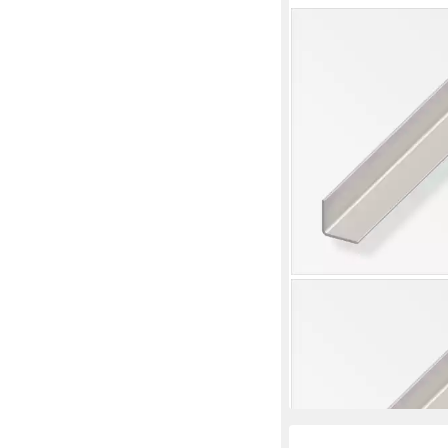
ALFER
Winkelprofil alfer Win
25 mm Stahl roh natu
4,64 €
lieferbar - in 4-5 Werktag