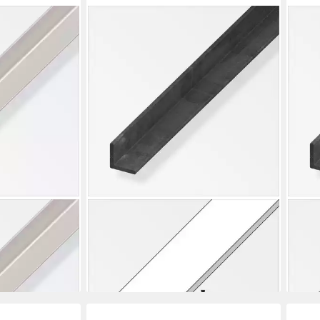
ALFER
ALFE
kel 1 m, 25 x
Winkelprofil alfer Winkel 1 m, 40 x
Wink
r
40 mm Stahl roh natur
25 m
16,99 €
7,44
en bei dir
lieferbar - in 4-5 Werktagen bei dir
liefe