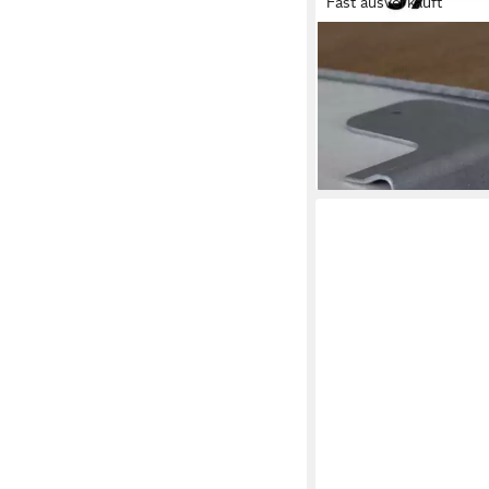
Fast ausverkauft
PROVISTON
Winkelprofil Stahl verz
1000 mm, Reparaturwi
Holztreppen
7,15 €
lieferbar in 4 Wochen