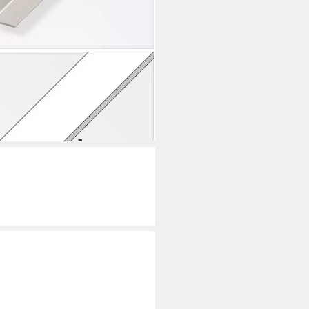
R
elprofil alfer Winkel 1 m, 15 x 15
tahl roh natur
 €
rbar - in 4-5 Werktagen bei dir