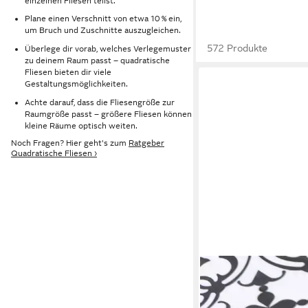
einzelnen Fliesen teilst.
Plane einen Verschnitt von etwa 10 % ein,
um Bruch und Zuschnitte auszugleichen.
572 Produkte
Überlege dir vorab, welches Verlegemuster
zu deinem Raum passt – quadratische
Fliesen bieten dir viele
Gestaltungsmöglichkeiten.
Achte darauf, dass die Fliesengröße zur
Raumgröße passt – größere Fliesen können
kleine Räume optisch weiten.
Noch Fragen? Hier geht's zum
Ratgeber
Quadratische Fliesen ›
MOSAFIL
Mosaikfliesen Glasmos
Starlite Retrooptik 98