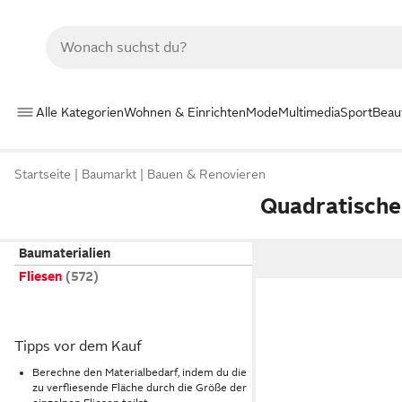
Alle Kategorien
Wohnen & Einrichten
Mode
Multimedia
Sport
Beau
Startseite
Baumarkt
Bauen & Renovieren
Quadratische
Baumaterialien
Fliesen
Tipps vor dem Kauf
Berechne den Materialbedarf, indem du die
zu verfliesende Fläche durch die Größe der