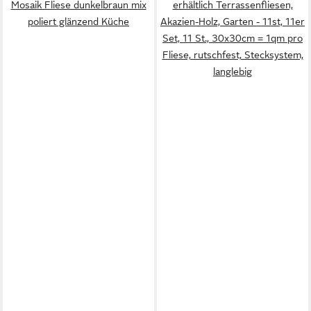
Mosaik Fliese dunkelbraun mix
erhältlich Terrassenfliesen,
poliert glänzend Küche
Akazien-Holz, Garten - 11st, 11er
Set, 11 St., 30x30cm = 1qm pro
Fliese, rutschfest, Stecksystem,
langlebig