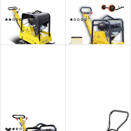
BAMATO
BAMATO
Rüttelplatte R-255RV
Rüttelplatte R-165RV
(1)
(1)
1.799,00 €
1.299,00 €
UVP
2.199,00 €
UVP
1.599,00 €
-18%
-19%
in 2-3 Werktagen bei dir
in 2-3 Werktagen bei dir
BAMATO
SCHEPPACH
Rüttelplatte R-135RV
Rüttelplatte Scheppach
Rüttelplatte HP 1100 S 4-
(3)