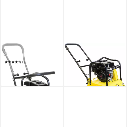
GÜDE
GÜDE
Rüttelplatte GRP 50
Rüttelplatte GRP 90
458,96 €
UVP
649,00 €
(1)
373,80 €
UVP
459,00 €
-29%
in 5-6 Werktagen bei dir
-19%
in 5-6 Werktagen bei dir