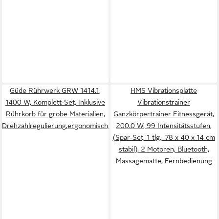
Güde Rührwerk GRW 1414.1,
HMS Vibrationsplatte
1400 W, Komplett-Set, Inklusive
Vibrationstrainer
Rührkorb für grobe Materialien,
Ganzkörpertrainer Fitnessgerät,
Drehzahlregulierung,ergonomisch,robust,Softgrip
200.0 W, 99 Intensitätsstufen,
(Spar-Set, 1 tlg., 78 x 40 x 14 cm
stabil), 2 Motoren, Bluetooth,
Massagematte, Fernbedienung