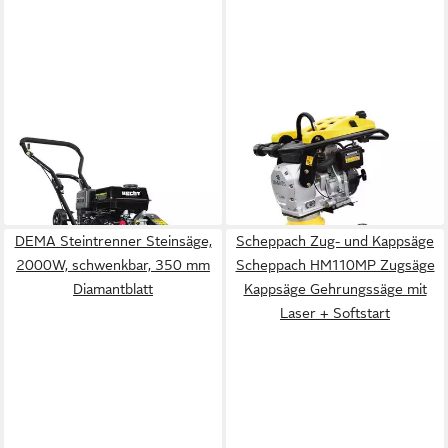
HECHT
BAMATO
Rüttelplatte 1111
Vibrationsstampfer V-90G
595,11 €
1.099,00 €
UVP
1.249,00 €
in 4-5 Werktagen bei dir
-12%
in 2-3 Werktagen bei dir
DEMA Steintrenner Steinsäge,
Scheppach Zug- und Kappsäge
2000W, schwenkbar, 350 mm
Scheppach HM110MP Zugsäge
Diamantblatt
Kappsäge Gehrungssäge mit
Laser + Softstart