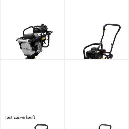
GÜDE
GÜDE
Vibrationsstampfer GVS 80E
Rüttelplatte GRP 60E
799,00 €
409,99 €
UVP
899,00 €
UVP
458,99 €
-11%
-11%
lieferbar in 2 Wochen
in 6-8 Werktagen bei dir
Fast ausverkauft
GÜDE
GÜDE