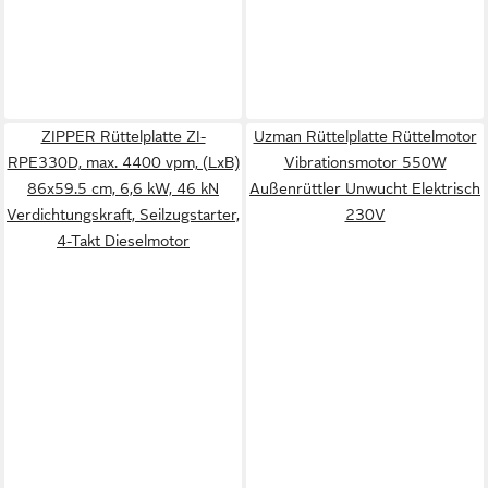
ZIPPER Rüttelplatte ZI-
Uzman Rüttelplatte Rüttelmotor
RPE330D, max. 4400 vpm, (LxB)
Vibrationsmotor 550W
86x59.5 cm, 6,6 kW, 46 kN
Außenrüttler Unwucht Elektrisch
Verdichtungskraft, Seilzugstarter,
230V
4-Takt Dieselmotor