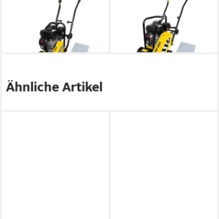
Rüttelplatte GRP 50E
Rüttelplatte GRP 80E
389,00 €
459,99 €
UVP
399,00 €
UVP
499,00 €
-3%
-8%
in 6-8 Werktagen bei dir
in 6-8 Werktagen bei dir
Ähnliche Artikel