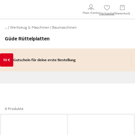
Mein Konto
Merkzettel
Warenkorb
…
Werkzeug & Maschinen
Baumaschinen
Güde Rüttelplatten
10 €
Gutschein für deine erste Bestellung
6 Produkte