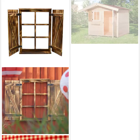
WEKA
Fensterladen 1-seitig für
Fenster 69x79cm, natur
118,69 €
UVP
149,99 €
-21%
lieferbar in 2 Wochen