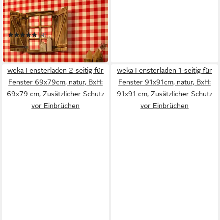
UNUS HOME
Wanddekoobjekt Deko-
Fenster Sprossenfenster mit
Fensterläden
(4)
39,95 €
in 2-3 Werktagen bei dir
weka Fensterladen 2-seitig für
weka Fensterladen 1-seitig für
Fenster 69x79cm, natur, BxH:
Fenster 91x91cm, natur, BxH:
69x79 cm, Zusätzlicher Schutz
91x91 cm, Zusätzlicher Schutz
vor Einbrüchen
vor Einbrüchen