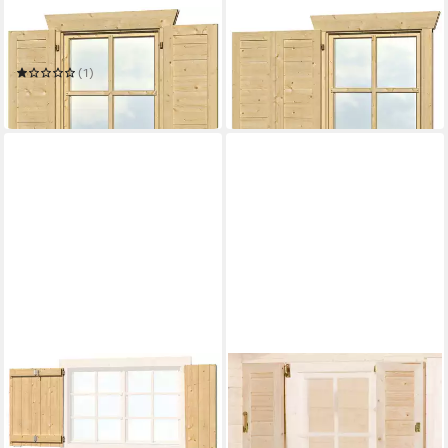
SKANHOLZ
SKANHOLZ
Fensterladen
Fensterladen
72,81 €
(1)
lieferbar in 3 Wochen
72,81 €
lieferbar in 3 Wochen
WEKA
Fensterladen 2-seitig für
Weekendhaus 138
153,92 €
UVP
189,99 €