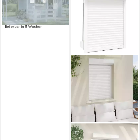
Fenster 69x79 cm, weiß
170,26 €
UVP
219,99 €
-23%
lieferbar in 5 Wochen
VIDAXL
Fensterladen Rollladen Weiß