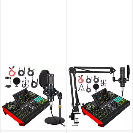
TENLAMP
TENLAMP
G10-P15A Podcast-
G10-P15B Podcast-
Ausrüstungsset mit Audio-
Ausrüstungsset mit Audio-
Mixer und Soundkarte
Mixer und Soundkarte
Soundkarte
Soundkarte
(5)
(1)
169,99 €
169,99 €
399,99 €
399,99 €
-58%
-58%
lieferbar - in 4-5 Werktagen bei dir
lieferbar - in 4-5 Werktagen bei dir