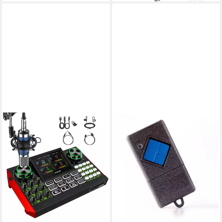
Sie die crane Skala zu
verschiedenen Anlässen
anwenden., 1-tlg), 660lb
große Wiegekapazität
TENLAMP
DICKERT
G9-P15 Podcast-Set:
Tor-Funksteuerung
Soundboard + Mikrofon.
Handsender S10-868A1K00,
Rauschunterdrückung.
für Garagentorantriebe
38,80 €
Soundkarte
lieferbar - in 3-4 Werktagen bei dir
(4)
159,99 €
199,99 €
-20%
lieferbar - in 4-5 Werktagen bei dir