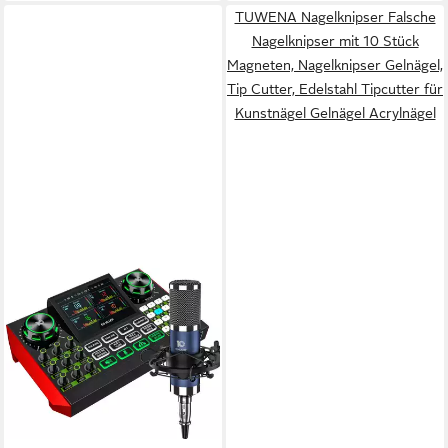
TUWENA Nagelknipser Falsche
Nagelknipser mit 10 Stück
Magneten, Nagelknipser Gelnägel,
Tip Cutter, Edelstahl Tipcutter für
Kunstnägel Gelnägel Acrylnägel
TENLAMP
Podcast-Streaming-Set mit
Mikrofon & Soundboard
Soundkarte, USB-Plug-and-
Play, Display, Stimmwechsel,
159,00 €
Aufnahme, Hall
UVP
189,00 €
-16%
lieferbar in 2 Wochen