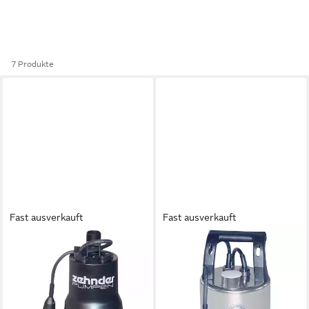
7 Produkte
Fast ausverkauft
Fast ausverkauft
ZEHNDER PUMPEN
ZEHNDER
Tauchpumpe Zehnder
Tauchpumpe
Pumpen 13181 ZM 280 A
Schmutzwassertauchpumpe
Schmutzwasser-Tauchpumpe
Edelstahl 50A 12818
ab 275,00 €
7000 l/h 6 m