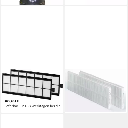
ZEHNDER
ZEHNDER
Filter-Set ZE Filterset
Filter-Set ZE Filterset
ComfoAir 350/550 G4,
COMFOAIR Q350/450/600
(VPE=2Stk) je VPE
F7/G4, (VPE=2Stk) je VPE
48,00 €
53,00 €
lieferbar - in 6-8 Werktagen bei dir
lieferbar - in 6-8 Werktagen bei dir