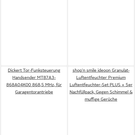
Dickert Tor-Funksteuerung
shop'n smile ideoon Granulat-
Handsender MT87A3-
Luftentfeuchter Premium
868A04K00 868,5 MHz, für
Luftentfeuchter-Set PLUS + 5er
Garagentorantriebe
Nachfüllpack, Gegen Schimmel &
muffige Gerüche