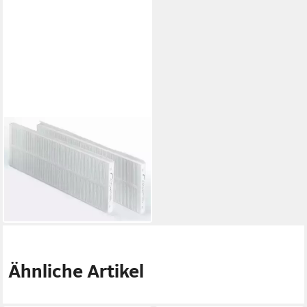
ZEHNDER
Filter-Set ZE Filterset
COMFOAIR Q350/450/600
G4, (VPE=2Stk) je VPE
48,50 €
lieferbar - in 6-8 Werktagen bei dir
Ähnliche Artikel