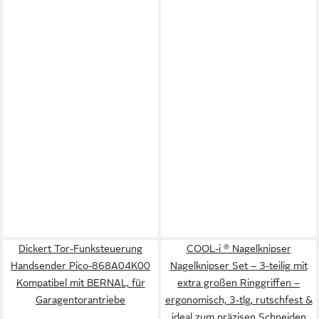
Dickert Tor-Funksteuerung
COOL-i ® Nagelknipser
Handsender Pico-868A04K00
Nagelknipser Set – 3-teilig mit
Kompatibel mit BERNAL, für
extra großen Ringgriffen –
Garagentorantriebe
ergonomisch, 3-tlg, rutschfest &
ideal zum präzisen Schneiden