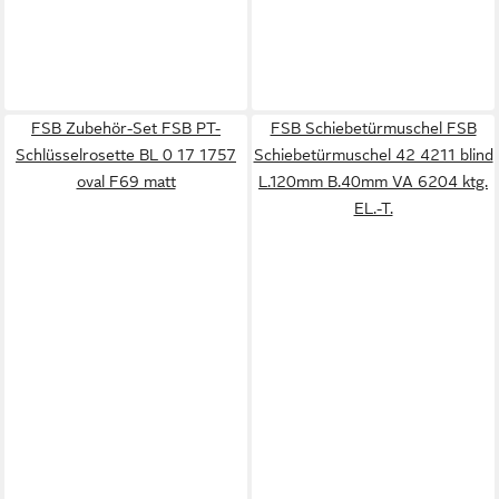
FSB Zubehör-Set FSB PT-
FSB Schiebetürmuschel FSB
Schlüsselrosette BL 0 17 1757
Schiebetürmuschel 42 4211 blind
oval F69 matt
L.120mm B.40mm VA 6204 ktg.
EL.-T.