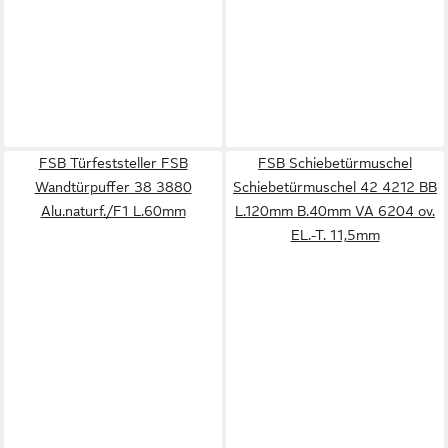
FSB Türfeststeller FSB
FSB Schiebetürmuschel
Wandtürpuffer 38 3880
Schiebetürmuschel 42 4212 BB
Alu.naturf./F1 L.60mm
L.120mm B.40mm VA 6204 ov.
EL.-T. 11,5mm