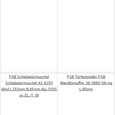
FSB Schiebetürmuschel
FSB Türfeststeller FSB
Schiebetürmuschel 42 4250
Wandtürpuffer 38 3880 VA ma
blind L.155mm B.45mm Alu. 0105
L.90mm
ov. EL.-T. 18