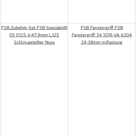
FSB Zubehör-Set FSB Spezialstift
FSB Fenstergriff FSB
05 0125 4-KT.9mm L.125
Fenstergriff 34 1076 VA 6204
Schl.m.geteilter Nuss
24-38mm m.Rastung