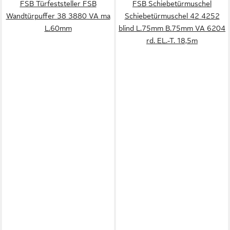
FSB Türfeststeller FSB
FSB Schiebetürmuschel
Wandtürpuffer 38 3880 VA ma
Schiebetürmuschel 42 4252
L.60mm
blind L.75mm B.75mm VA 6204
rd. EL.-T. 18,5m