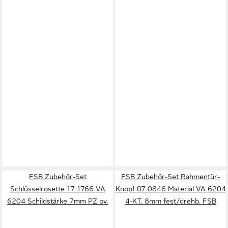
FSB Zubehör-Set
FSB Zubehör-Set Rahmentür-
Schlüsselrosette 17 1766 VA
Knopf 07 0846 Material VA 6204
6204 Schildstärke 7mm PZ ov.
4-KT. 8mm fest/drehb. FSB