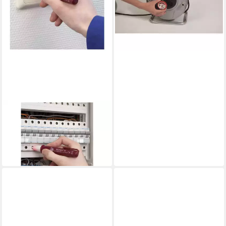
lieferbar - in 2-3 Werktagen bei dir
TESTBOY
Spannungsprüfer
Spannungstester 10
ab 30,38 €
lieferbar - in 3-4 Werktagen bei dir