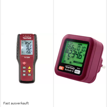
TESTBOY
Spannungsprüfer Testavit
Schuki 6 Steckdosentester
61610000
ab 32,21 €
lieferbar - in 2-3 Werktagen bei dir
Fast ausverkauft