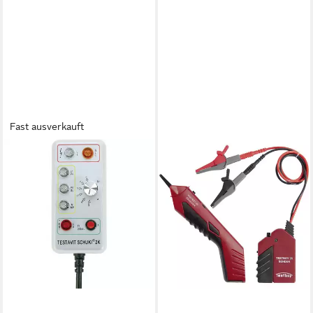
Fast ausverkauft
TESTBOY
Spannungsprüfer
Steckdosentester Testavit
Schuki® 2K Testavit Schuki 2K
94,88 €
lieferbar - in 2-3 Werktagen bei dir