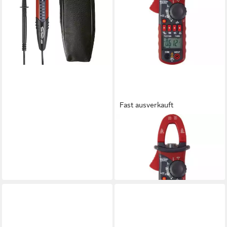
100.20049.0280
ab 34,94 €
lieferbar - in 2-3 Werktagen bei dir
Fast ausverkauft
TESTBOY
Multimeter Stromzange TV
216N
ab 229,78 €
lieferbar - in 2-3 Werktagen bei dir