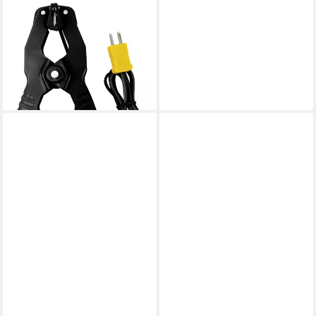
TESTBOY
Außentemperaturanzeige
Vier-Kanal-Thermometer
62006000
ab 93,98 €
lieferbar - in 2-3 Werktagen bei dir