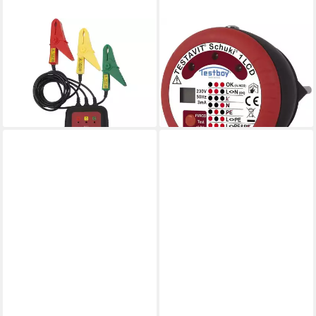
TESTBOY
TESTBOY
Spannungsprüfer
Spannungsprüfer
Kontaktloser Drehfeld- TV
Steckdosenprüfgeräte
411
Testavit Schuki 1 LCD
ab 103,72 €
ab 104,14 €
lieferbar - in 2-3 Werktagen bei dir
lieferbar - in 2-3 Werktagen bei dir