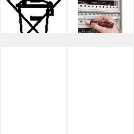
TESTBOY
TESTBOY
Multimeter AC/DC Mini-
Spannungsprüfer
Stromzange TV 218
Spannungstester 10 11
ab 109,19 €
ab 29,59 €
lieferbar - in 2-3 Werktagen bei dir
lieferbar - in 2-3 Werktagen bei dir