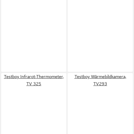
Testboy Infrarot-Thermometer,
Testboy Wärmebildkamera,
TV 325
TV293