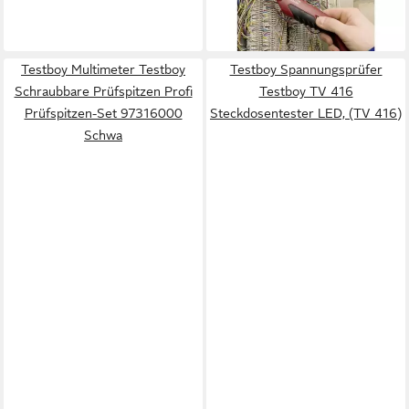
ab 144,60 €
lieferbar - in 2-3 Werktagen bei dir
Testboy Multimeter Testboy
Testboy Spannungsprüfer
Schraubbare Prüfspitzen Profi
Testboy TV 416
Prüfspitzen-Set 97316000
Steckdosentester LED, (TV 416)
Schwa