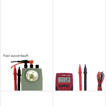
Fast ausverkauft
TESTBOY
TESTBOY
Spannungsprüfer Leitungs-
Multimeter Digital-Multimeter
und Durchgangsprüfer TB 1
61401000
58,94 €
ab 50,59 €
lieferbar - in 2-3 Werktagen bei dir
lieferbar - in 2-3 Werktagen bei dir