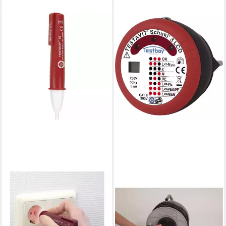
TESTBOY
Spannungsprüfer
Steckdosenprüfgeräte
Testavit Schuki 3 LCD
ab 50,09 €