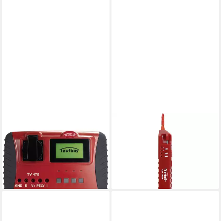
TESTBOY
TESTBOY
Multimeter VDE-Prüfgerät TV
Spannungsprüfer
470
Spannungstester Cartester
1.403,44 €
100.20049.0048
lieferbar - in 2-3 Werktagen bei dir
ab 15,03 €
lieferbar - in 2-3 Werktagen bei dir