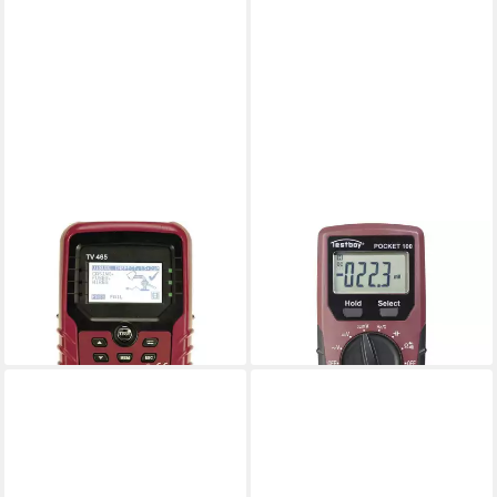
TESTBOY
TESTBOY
Multimeter Gerätetester TV
Multimeter Pocket 100 Digital-
465 TV465
Multimeter 61402000
ab 751,32 €
ab 47,51 €
lieferbar - in 2-3 Werktagen bei dir
lieferbar - in 2-3 Werktagen bei dir