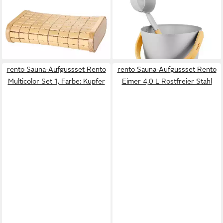
Saunakopfstütze Kopfstütze
Sauna-Aufgussset Rento
Bambus
Multicolor Set 1, Farbe:
35,11 €
Aluminium
lieferbar - in 2-3 Werktagen bei dir
82,25 €
lieferbar - in 2-3 Werktagen bei dir
rento Sauna-Aufgussset Rento
rento Sauna-Aufgussset Rento
Multicolor Set 1, Farbe: Kupfer
Eimer 4,0 L Rostfreier Stahl