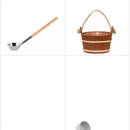
RENTO
RENTO
Sauna-Aufgussset Rento
Sauna-Aufgussset 4Living
Schöpfkelle 50 cm
Saunakübel 4 L
56,94 €
wärmebehandelte Erle mit
lieferbar - in 2-3 Werktagen bei dir
Seilgriff
51,22 €
lieferbar - in 2-3 Werktagen bei dir
RENTO
RENTO