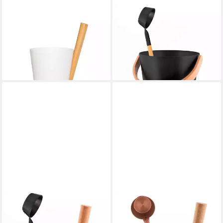
RENTO
RENTO
Sauna-Aufgussset Rento
Sauna-Aufgussset Rento
Saunakübel 1
Multicolor Set 1, Farbe:
93,37 €
Schwarze
lieferbar - in 2-3 Werktagen bei dir
110,77 €
lieferbar - in 2-3 Werktagen bei dir
RENTO
RENTO
Sauna-Aufgussset Rento
Sauna-Aufgussset Rento