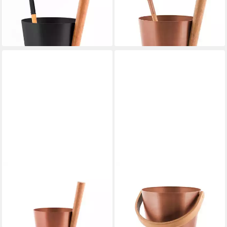
Multicolor Set, Farbe:
Multicolor Set, Farbe: Kupfer
97,38 €
Schwarze
lieferbar - in 2-3 Werktagen bei dir
118,65 €
lieferbar - in 2-3 Werktagen bei dir
RENTO
RENTO
Sauna-Aufgussset Eimer
Sauna-Aufgussset Eimer
Multicolor
Multicolor 1
81,22 €
78,28 €
lieferbar - in 2-3 Werktagen bei dir
lieferbar - in 2-3 Werktagen bei dir