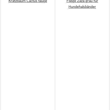
Kratzbaum Cactus taupe
Fliege Zaza grau für
Hundehalsbänder