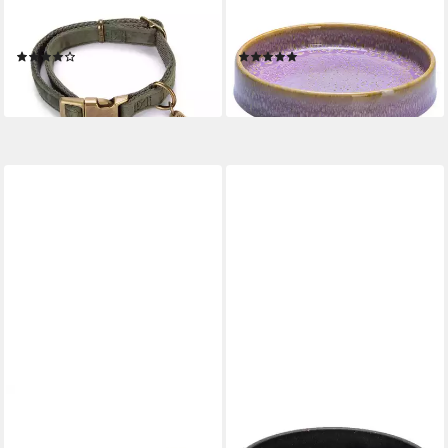
Hunde-Halsband
Futternapf Katzennapf Jace
Hundehalsband Velura grün
aus Keramik rosa
(4)
(2)
ab 6,59 €
ab 9,89 €
lieferbar - in 3-4 Werktagen bei dir
lieferbar in 4 Wochen
DESIGNED BY LOTTE
DESIGNED BY LOTTE
Hundeleine Hundeleine Velura
Antischlingnapf Antischling-