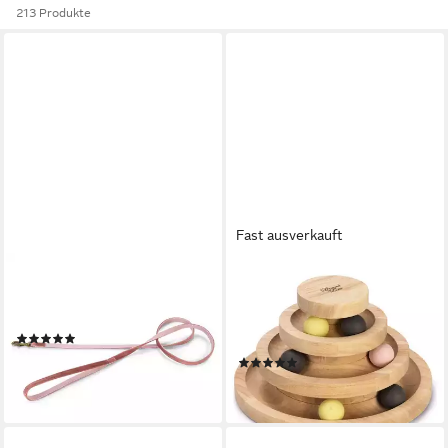
213 Produkte
Fast ausverkauft
DESIGNED BY LOTTE
DESIGNED BY LOTTE
Hundeleine Hundeleine Velura
Tier-Intelligenzspielzeug
pink
Katzenspielzeug Spielturm
(1)
Mia Holz braun
ab 10,69 €
(4)
lieferbar - in 3-4 Werktagen bei dir
33,99 €
lieferbar in 4 Wochen