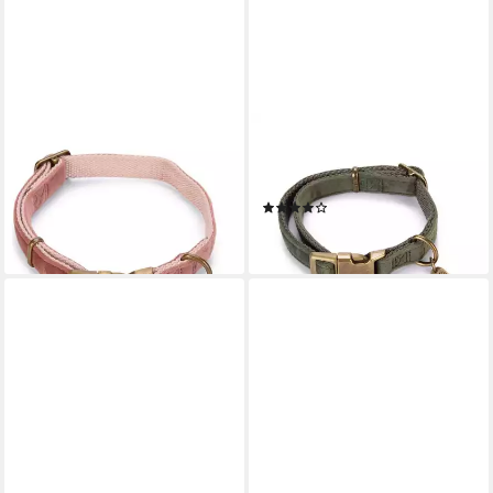
DESIGNED BY LOTTE
DESIGNED BY LOTTE
Hunde-Halsband
Hunde-Halsband
Hundehalsband Velura pink
Hundehalsband Velura grün
(4)
ab 6,59 €
ab 6,59 €
lieferbar - in 9-11 Werktagen bei
dir
lieferbar - in 3-4 Werktagen bei dir