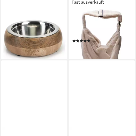
Fast ausverkauft
DESIGNED BY LOTTE
DESIGNED BY LOTTE
Futternapf Holznapf Mandira
Tiertransporttasche
ab 14,00 €
UVP
17,99 €
Transporttasche Laki beige
-22%
für Hunde
lieferbar - in 4-5 Werktagen bei dir
(1)
47,49 €
lieferbar - in 3-4 Werktagen bei dir
DESIGNED BY LOTTE
DESIGNED BY LOTTE