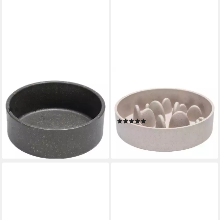
DESIGNED BY LOTTE
DESIGNED BY LOTTE
Futternapf Hundenapf Noor
Antischlingnapf Antischling-
grau aus Bambus
Napf Pom beige aus Bambus
(1)
für Hunde
ab 8,09 €
(4)
lieferbar - in 9-11 Werktagen bei
ab 13,79 €
dir
lieferbar - in 9-11 Werktagen bei
dir