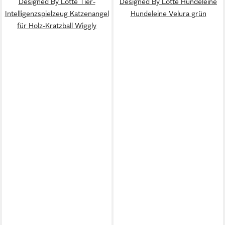
Designed By Lotte Tier-
Designed By Lotte Hundeleine
Intelligenzspielzeug Katzenangel
Hundeleine Velura grün
für Holz-Kratzball Wiggly