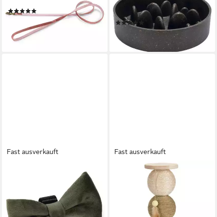
pink
Napf Pom grau aus Bambus
(1)
für Hunde
ab 10,69 €
(1)
lieferbar - in 3-4 Werktagen bei dir
ab 13,79 €
lieferbar - in 3-4 Werktagen bei dir
Fast ausverkauft
Fast ausverkauft
DESIGNED BY LOTTE
DESIGNED BY LOTTE
Hundefliege Fliege Zaza grün
Kratzbaum Holz-Kratzbälle
für Hundehalsbänder
Elio
ab 5,49 €
49,89 €
lieferbar - in 3-4 Werktagen bei dir
lieferbar - in 3-4 Werktagen bei dir