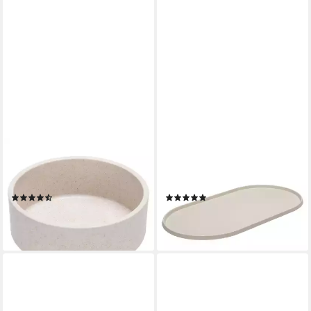
DESIGNED BY LOTTE
DESIGNED BY LOTTE
Futternapf Hundenapf Noor
Napfunterlage Napfunterlage
beige aus Bambus
Oona beige aus Silikon
(4)
(1)
ab 8,09 €
22,59 €
lieferbar - in 9-11 Werktagen bei
lieferbar - in 9-11 Werktagen bei
dir
dir