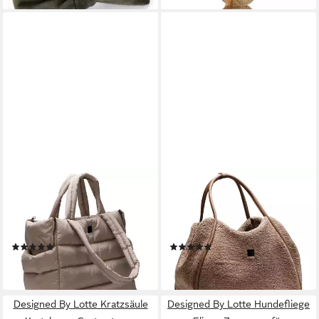
DESIGNED BY LOTTE
DESIGNED BY LOTTE
Tiertransporttasche
Tiertransporttasche
Tragetasche Tico beige für
Transporttasche Tebby beige
Hunde
für Hunde
(1)
(1)
66,49 €
66,49 €
lieferbar - in 3-4 Werktagen bei dir
lieferbar - in 3-4 Werktagen bei dir
Designed By Lotte Kratzsäule
Designed By Lotte Hundefliege