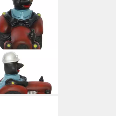
O OSKAR SCHNEIDER GMBH
figur Maulwurf auf Traktor
elkopf Figur H 28 cm Lustiger
arbeiter
0 €
rbar - in 6-7 Werktagen bei dir