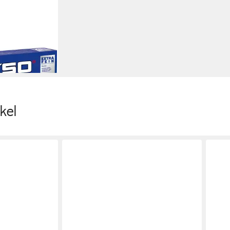
delstahlwolle
ei
en bei dir
kel