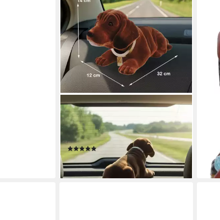
RAKSO OSKAR SCHNEIDER GMBH
RAKS
Dekofigur Wackeldackel liegend 32
Deko
cm von Rakso Made in Germany fürs
Wack
Auto
Berg
(1)
55,0
31,99 €
liefe
lieferbar - in 3-4 Werktagen bei dir