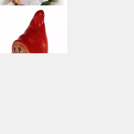
SO
enzwerg Gartenzwerg
genfrau mit Blumen stehend
Kunststoff H 32 cm
0 €
rbar - in 6-7 Werktagen bei dir