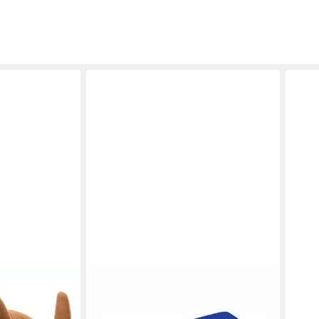
RAKSO
Werkzeugset Rakso Schleifgriff für
Spänematte - 22208