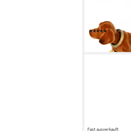
RAKSO
Der original Wackeldac
ca. 20x10cm, das Origi
(9)
23,65 €
lieferbar - in 3-4 Werktag
Fast ausverkauft