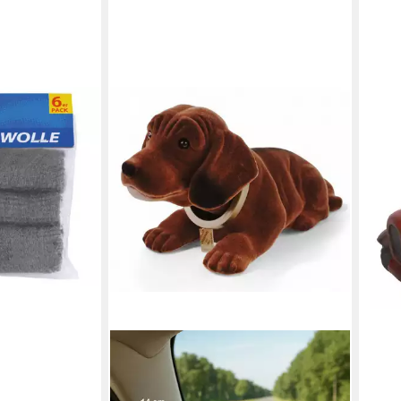
tahlwolle
uerschwamm, 6
olle
rwolle
en bei dir