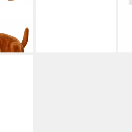
RAK
kel braun klein
Gart
nal seit Akku
Zwer
aus 
41,2
en bei dir
liefe