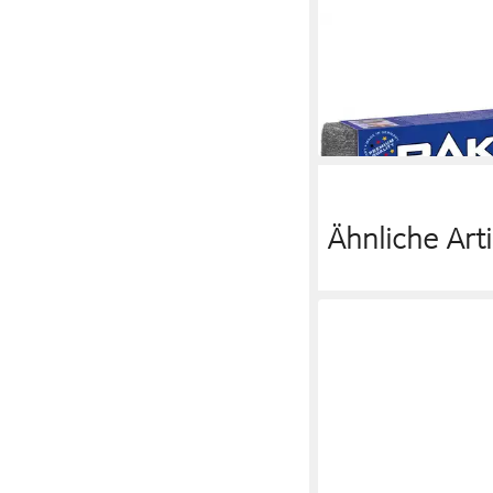
RAKSO
Reinigungsschwamm E
extra fein 150g, rostfr
11,50 €
lieferbar - in 6-8 Werktag
Ähnliche Arti