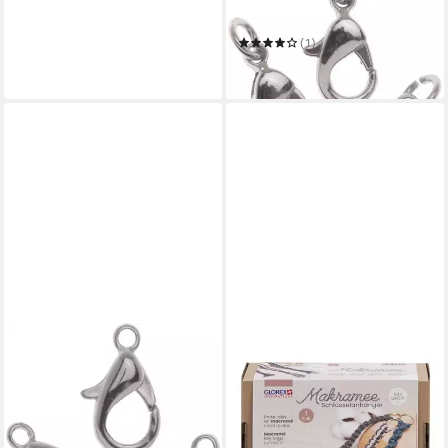
Verschluss m. Ring 12 mm 3
Stück
(1)
4,14 €
in 4-5 Werktagen bei dir