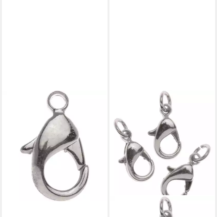
GLOREX
Karabiner Glorex Karabiner
19 mm 1 Stück, silberfarben
3,44 €
in 4-5 Werktagen bei dir
GLOREX
Karabiner Glorex Karabiner