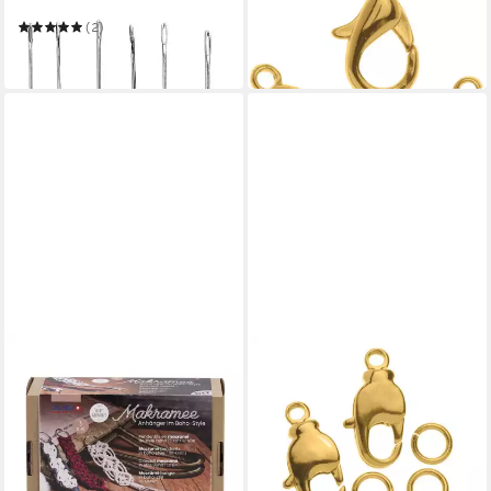
15 mm 4 Stück, goldfarben
(2)
4,84 €
9,14 €
in 4-5 Werktagen bei dir
in 5-6 Werktagen bei dir
GLOREX
Karabiner Glorex Karabiner
drehbar 2 Stück
2,94 €
in 4-5 Werktagen bei dir