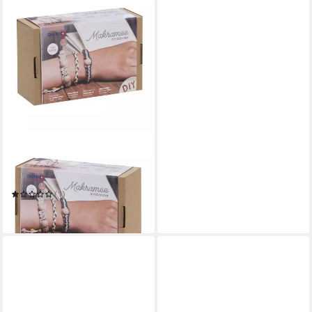
GLOREX
Hängedekoration GLOREX
Bastelset Makramee
Armbänder
(1)
ab 10,00 €
in 3-4 Werktagen bei dir