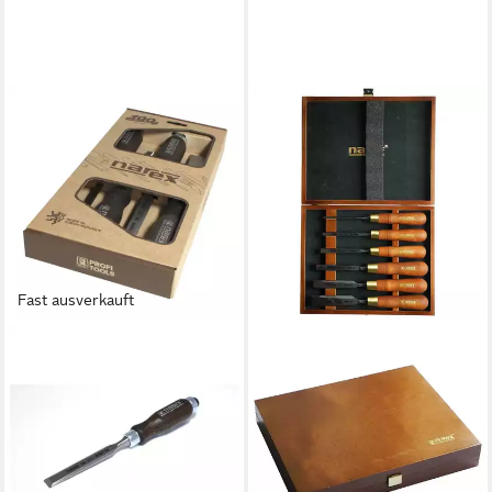
Fast ausverkauft
NAREX
Stechbeitel Stechbeitel Set
mit dunklem Griff 4 teilig
53,99 €
in 3-4 Werktagen bei dir