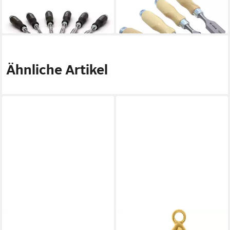
in Holzkiste, 6-teilig
4-teilig
93,90 €
43,42 €
in 3-4 Werktagen bei dir
in 3-4 Werktagen bei dir
Ähnliche Artikel
GLOREX
GLOREX
Nähnadeln Nähnadeln
Karabiner Glorex Karabiner