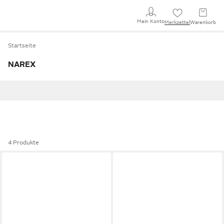
Mein Konto
Merkzettel
Warenkorb
Startseite
NAREX
4 Produkte