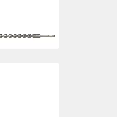
ER
nbohrer Heller Bionic Pro SDS-
 Hammerbohrer, Durchmesser 6
00/350 mm
0,43 €
UVP
33,26 €
%
rbar - in 2-3 Werktagen bei dir