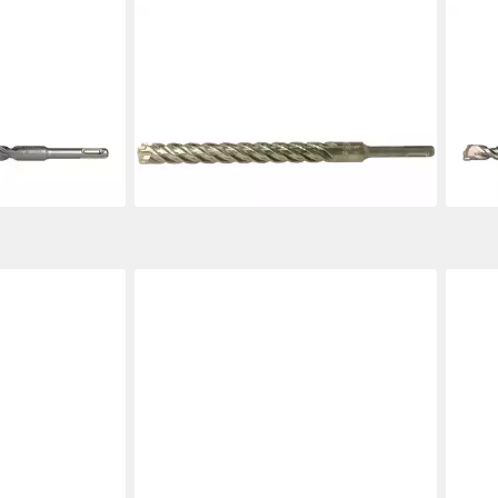
HELLER
HELL
onic Pro SDS-
Spiralbohrer Tools Hammerbohrer
Stei
Durchmesser
SDS-Plus 5x100x160mm 29117 0
plus
12,56 €
x 3
lieferbar - in 2-3 Werktagen bei dir
ab 2
€
-39
en bei dir
liefe