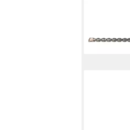
HELLER
Steinbohrer Heller Bi
plus Hammerbohrer, 
24 x 400/450 mm
ab 51,24 €
UVP
109,42 
-53%
lieferbar - in 2-3 Werktag