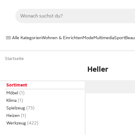
Alle Kategorien
Wohnen & Einrichten
Mode
Multimedia
Sport
Beau
Startseite
Heller
Sortiment
Möbel
Klima
Spielzeug
Heizen
Werkzeug