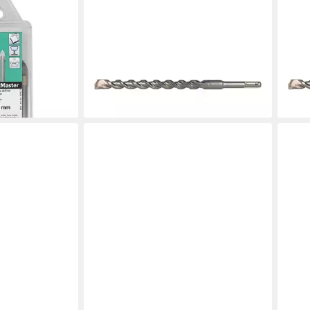
HELLER
HELL
5tlg 24942
Steinbohrer Heller SDS-Plus
Stei
Hammerbohrer 16x250x300 mm
plus
en bei dir
ab 22,25 €
UVP
38,02 €
18 
ab 2
-41%
lieferbar - in 2-3 Werktagen bei dir
-46
liefe