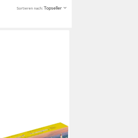
Topseller
Sortieren nach:
ER
llbausatz Super Constellation
/ 1:72, Maßstab 1:72