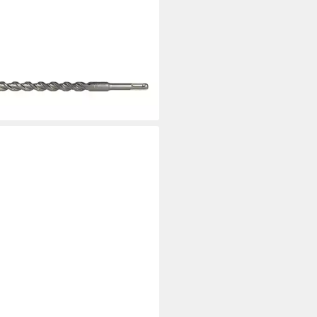
ER
nbohrer Heller Bionic Pro SDS-
 Hammerbohrer, Durchmesser
x 250/300 mm
7,60 €
UVP
51,11 €
%
rbar - in 2-3 Werktagen bei dir