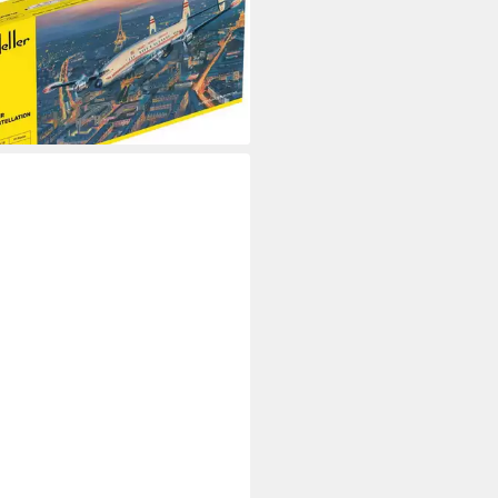
1 €
rbar - in 7-9 Werktagen bei dir
ER