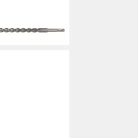
nbohrer Heller Bionic Pro SDS-
 Hammerbohrer, Durchmesser
x 200/250 mm
3,36 €
UVP
90,38 €
%
rbar - in 2-3 Werktagen bei dir