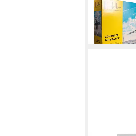
Modellbausatz Concor
Maßstab 1:72
52,18 €
lieferbar - in 7-9 Werktag