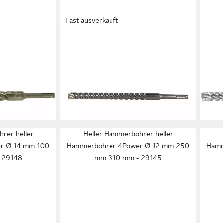
Fast ausverkauft
HELLER
HELL
ammerbohrer
Steinbohrer Heller 4POWER SDS-
Spir
 29142 2
plus Hammerbohrer, Durchmesser
Plus
16,9
10 x 250/310 mm
ab 19,22 €
UVP
28,50 €
-25
en bei dir
liefe
-33%
lieferbar - in 2-3 Werktagen bei dir
rer heller
Heller Hammerbohrer heller
r Ø 14 mm 100
Hammerbohrer 4Power Ø 12 mm 250
Hamm
 29148
mm 310 mm - 29145