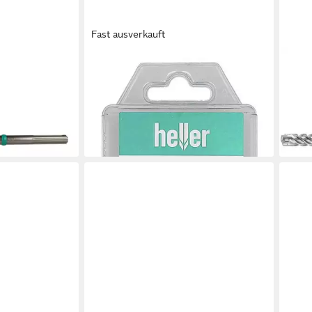
Fast ausverkauft
HELLER
HELL
Duro Y-Cutter
Steinbohrer, (3-tlg), Diamant-
Spir
ax,
Bohrersatz Cera Expert Akkuspeed
Plus
21,0
00/920
6-teilig, 6/8/10 mm, hex
ab 55,06 €
-37
en bei dir
lieferbar - in 3-4 Werktagen bei dir
liefe