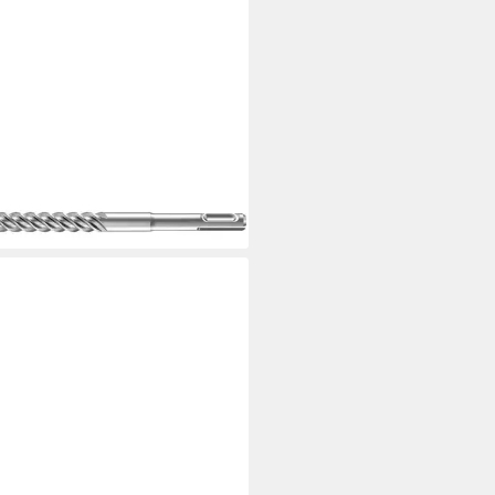
ER
albohrer Hammerbohrer SDS-
 14x150x200, Hammerbohrer
4 €
UVP
33,26 €
%
rbar - in 2-3 Werktagen bei dir