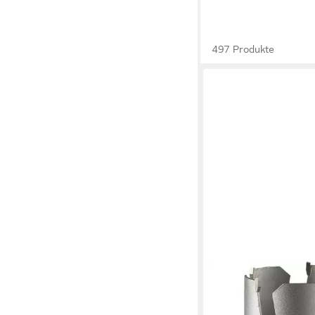
497 Produkte
HELLER
Lochsäge Lochsäge A
D.80mm Schnitt-T.6