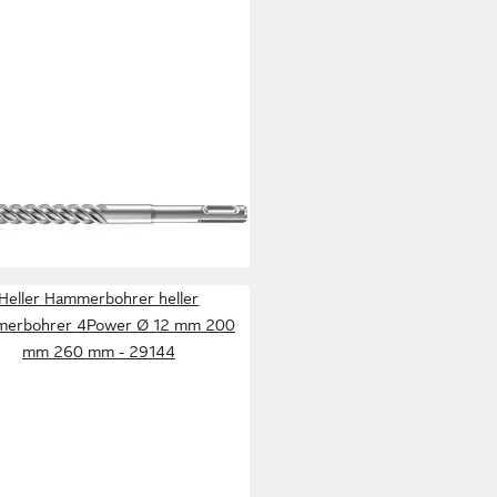
ER
albohrer Hammerbohrer SDS-
 12x150x210
0 €
UVP
22,55 €
%
rbar - in 2-3 Werktagen bei dir
Heller Hammerbohrer heller
erbohrer 4Power Ø 12 mm 200
mm 260 mm - 29144