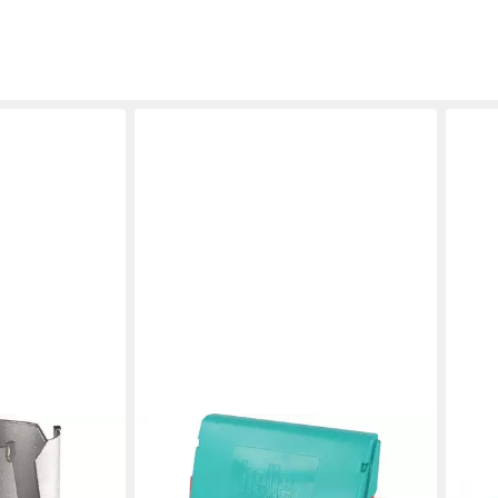
HELLER
HELL
llmat 3725
Spiralbohrer Tools ® SDS-plus
Mode
5mm hohe
Hammerbohrer-Satz 7tlg 16315 6
TWA 