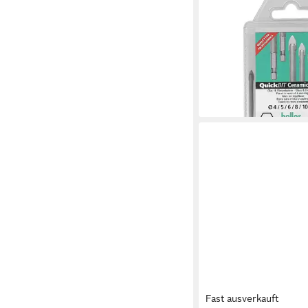
HELLER
Fliesenbohrer Tools 
31,94 €
lieferbar - in 2-3 Werktag
Fast ausverkauft