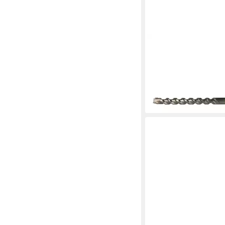
HELLER
Steinbohrer Heller En
Hammerbohrer SDS-m
Durchmesser 40 x 8
ab 169,98 €
lieferbar - in 2-3 Werktag