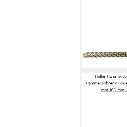
HELLER
Spiralbohrer Tools H
SDS-Plus 12x100x160
15,38 €
UVP
19,34 €
-20%
lieferbar - in 2-3 Werktag
Heller Hammerboh
Hammerbohrer 4Powe
mm 160 mm -