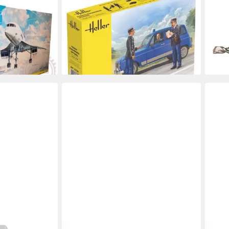
de AF / 1:72,
Modellbausatz French Gendarmerie
Stei
Officers / 1:24
plus
14,40 €
25 
en bei dir
lieferbar - in 7-9 Werktagen bei dir
ab 4
-52
liefe