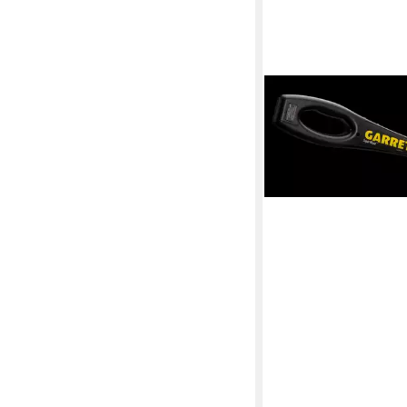
GARRETT
Metalldetektor Super
Handscanner
255,00 €
in 2-3 Werktagen bei dir