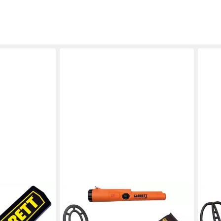
tt Superscanner
or