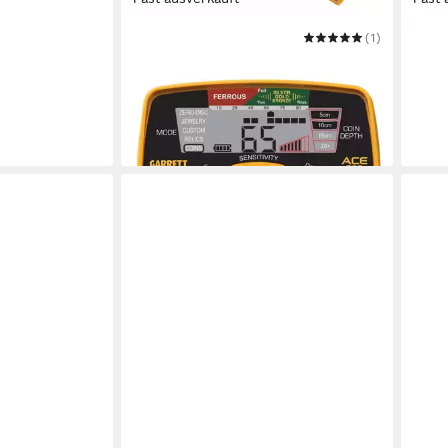
GARRETT
(1)
GARR
Metalldetektor ACE 300i + Pro
Meta
Pointer AT
Poin
389,00 €
489,
UVP
524,00 €
-26%
-22%
in 2-3 Werktagen bei dir
in 2-3