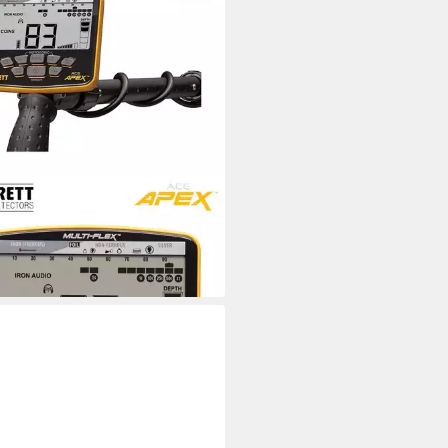
ETT
lldetektor Ace APEX Raider
94,10 €
 Werktagen bei dir