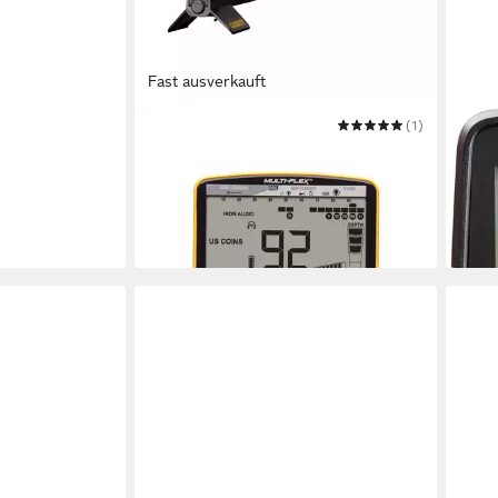
Fast ausverkauft
GARRETT
(1)
GARR
Metalldetektor Ace APEX (Viper) +
Meta
ProPointer AT Z-Lynk
Meta
539,00 €
799,
UVP
724,00 €
in 2-3
-26%
in 2-3 Werktagen bei dir