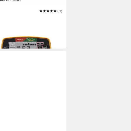
ETT
(3)
lldetektor ACE 400i + Pro
ter AT
00 €
UVP
624,00 €
 Werktagen bei dir