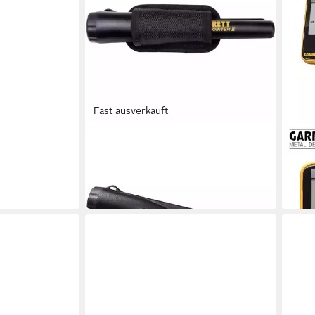
Fast ausverkauft
GARRETT
GARR
Metalldetektor Metallsuchgerät Pro-
Meta
ab 4
Pointer II 1166050
in 2-3
144,80 €
in 2-3 Werktagen bei dir