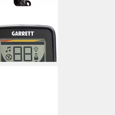
ETT
lldetektor Goldmaster® 24K
lldetektor
00 €
 Werktagen bei dir