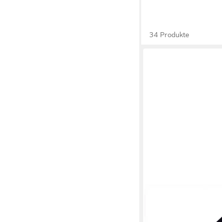
34 Produkte
GARRETT
Metalldetektor Garre
Security Metalldetekt