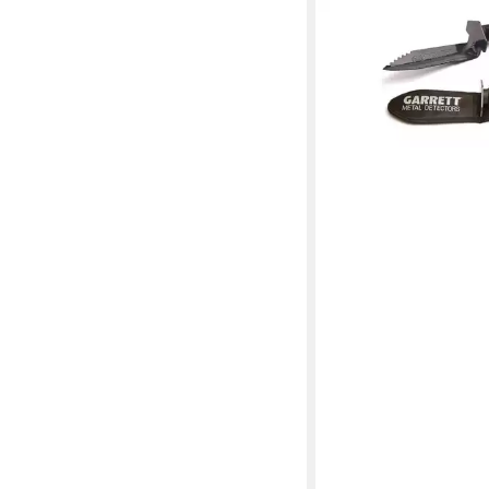
GARRETT
Metalldetektor Edge 
54,00 €
in 2-3 Werktagen bei dir