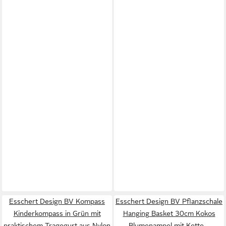
Esschert Design BV Kompass
Esschert Design BV Pflanzschale
Kinderkompass in Grün mit
Hanging Basket 30cm Kokos
praktischem Tragegurt aus Nylon
Blumenampel mit Kette –