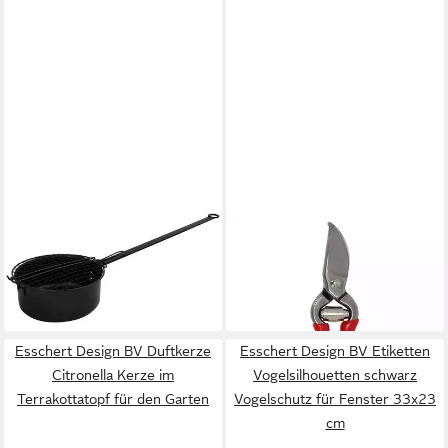
ESSCHERT DESIGN BV
ESSCHERT DESIGN
Popcorn-Pfanne Esschert
Gartenschere Gartenschere
Design Popcornpfanne
Rot, 1 Stück – Präzise für
24,90 €
ab 10,95 €
Blumen
in 3-4 Werktagen bei dir
in 3-4 Werktagen bei dir
Esschert Design BV Duftkerze
Esschert Design BV Etiketten
Citronella Kerze im
Vogelsilhouetten schwarz
Terrakottatopf für den Garten
Vogelschutz für Fenster 33x23
cm