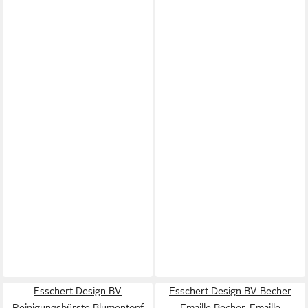
Esschert Design BV
Esschert Design BV Becher
Reinigungsbürste Blumentopf
Emaille Becher, Emaille