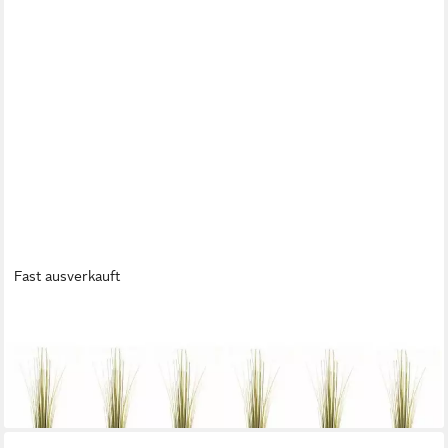
Fast ausverkauft
EMERALD
Kunstgras Gras, Höhe 90 cm, Farbe: Grün, Höhe: 90cm
14,90 €
UVP
34,80 €
-57%
lieferbar - in 2-3 Werktagen bei dir