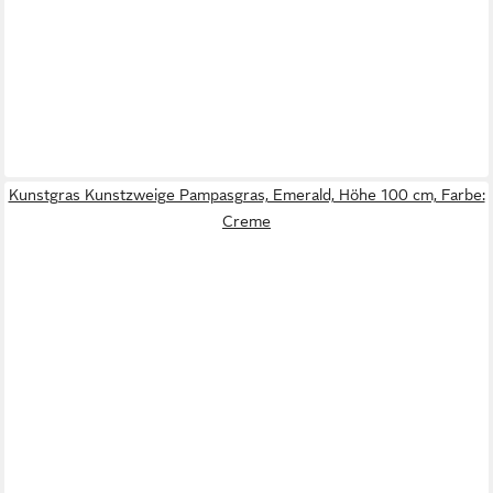
Kunstgras Kunstzweige Pampasgras, Emerald, Höhe 100 cm, Farbe:
Creme