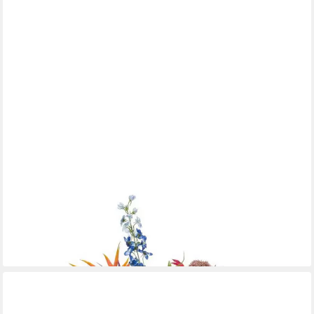
EMERALD
Kunstblumenstrauß Blumensträuße Mix, Farbe: Mehrfarbig
117,00 €
UVP
135,00 €
-13%
lieferbar - in 2-3 Werktagen bei dir