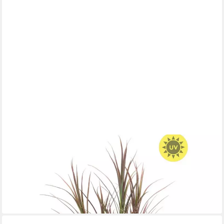
EMERALD
Kunstgras Topfpflanze Gras, Höhe 115 cm, UV Beständig, Grün,
Gras, H: 115cm
89,00 €
UVP
105,00 €
-15%
lieferbar - in 2-3 Werktagen bei dir