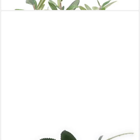
lieferbar - in 2-3 Werktagen bei dir
EMERALD
Kunstblume Kunstblume Rose, Höhe 45 cm, Farbe: Rot
3,25 €
lieferbar - in 2-3 Werktagen bei dir