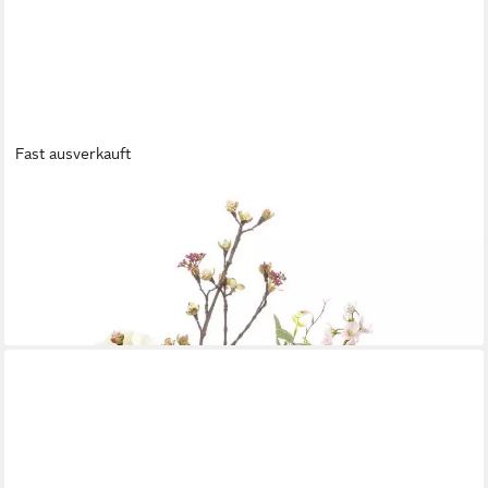
Fast ausverkauft
EMERALD
Kunstblumenstrauß Blumensträuße Mix, Höhe 70 cm, Farbe:
Rosa, Höhe: 70cm
122,00 €
UVP
149,00 €
-18%
lieferbar - in 2-3 Werktagen bei dir