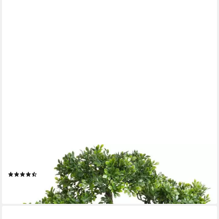
BOTANIC-HAUS
Kunstbonsai Ficus Bonsai Ficus, Höhe 45 cm
(2)
61,80 €
lieferbar - in 2-3 Werktagen bei dir