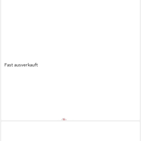
Fast ausverkauft
EMERALD
Kunstblumenstrauß Blumensträuße Rose, Höhe 54 cm,
gebunden, Mehrfarbig, Rosen, H: 54cm
99,00 €
UVP
109,00 €
-9%
lieferbar - in 2-3 Werktagen bei dir