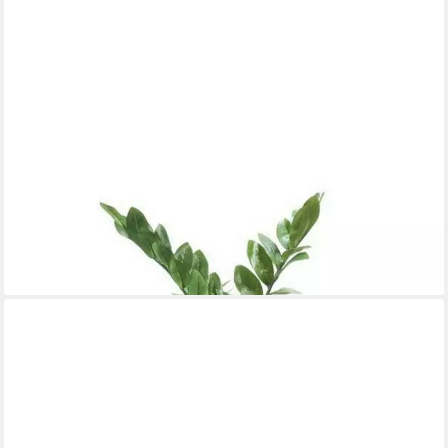
EMERALD
Künstliche Zimmerpflanze Topfpflanze Zamioculcas, Höhe 70
cm, Künstlich, Grün, Zamioculcas, H: 70cm
47,50 €
lieferbar - in 2-3 Werktagen bei dir