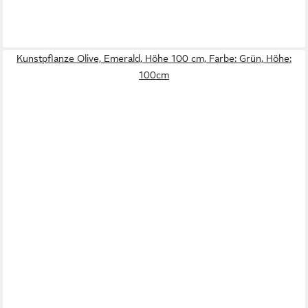
Kunstpflanze Olive, Emerald, Höhe 100 cm, Farbe: Grün, Höhe:
100cm