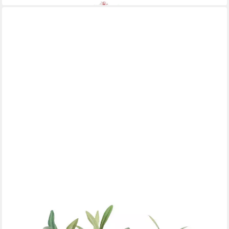
EMERALD
Künstliche Zimmerpflanze Topfpflanze Olive, Höhe 35 cm, Farbe:
Grün
11,95 €
UVP
14,90 €
-20%