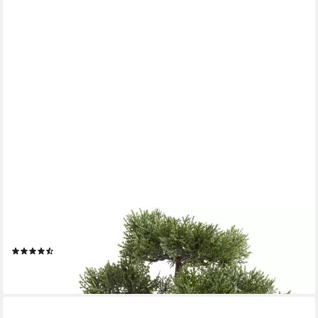
BOTANIC-HAUS
Kunstbonsai Ceder Bonsai Ceder, Höhe 32 cm
(2)
42,90 €
lieferbar - in 2-3 Werktagen bei dir