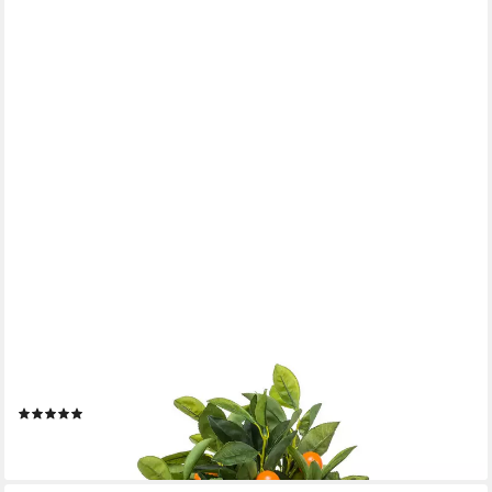
EMERALD
Künstliche Zimmerpflanze Topfpflanze Orangenbaum, Höhe 72
cm, Farbe: Grün
(1)
49,95 €
lieferbar - in 2-3 Werktagen bei dir