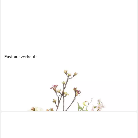
Fast ausverkauft
EMERALD
Kunstblumenstrauß Blumensträuße Mix, Höhe 70 cm, Farbe:
Rosa, Höhe: 70cm
122,00 €
UVP
149,00 €
-18%
lieferbar - in 2-3 Werktagen bei dir