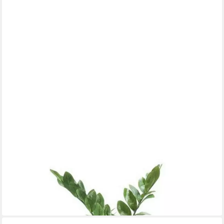
EMERALD
Künstliche Zimmerpflanze Topfpflanze Zamioculcas, Höhe 70
cm, Künstlich, Grün, Zamioculcas, H: 70cm
47,50 €
lieferbar - in 2-3 Werktagen bei dir