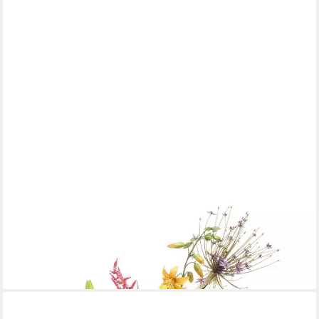
EMERALD
Kunstblumenstrauß Blumensträuße Mix, Höhe 100 cm, Farbe:
Mehrfarbig, Höhe: 100cm
114,95 €
UVP
129,95 €
-12%
lieferbar - in 2-3 Werktagen bei dir