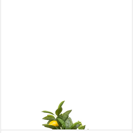
EMERALD
Künstliche Zimmerpflanze Topfpflanze Zitronenbaum, Höhe 72
cm, Farbe: Grün
41,95 €
UVP
49,95 €
-16%
lieferbar - in 2-3 Werktagen bei dir