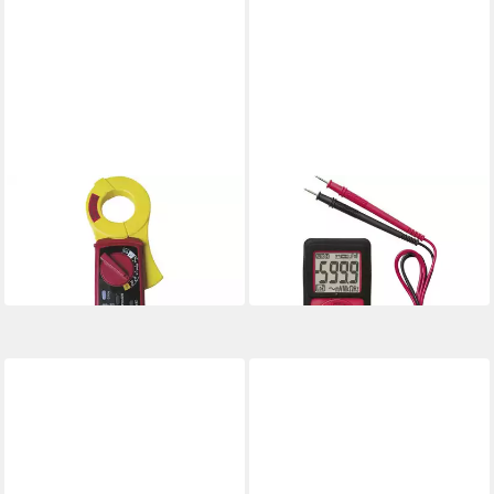
BEHA AMPROBE
BEHA AMPROBE
Multimeter Leckstromzange
Multimeter
AC50A 3454543
Taschenmultimeter 2727721
ab 498,54 €
ab 89,08 €
in 2-3 Werktagen bei dir
in 2-3 Werktagen bei dir