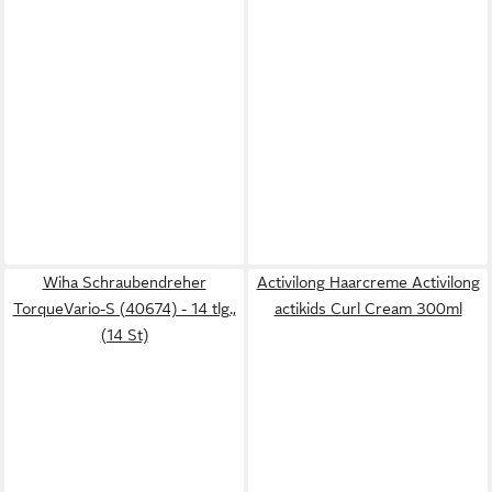
Wiha Schraubendreher
Activilong Haarcreme Activilong
TorqueVario-S (40674) - 14 tlg.,
actikids Curl Cream 300ml
(14 St)