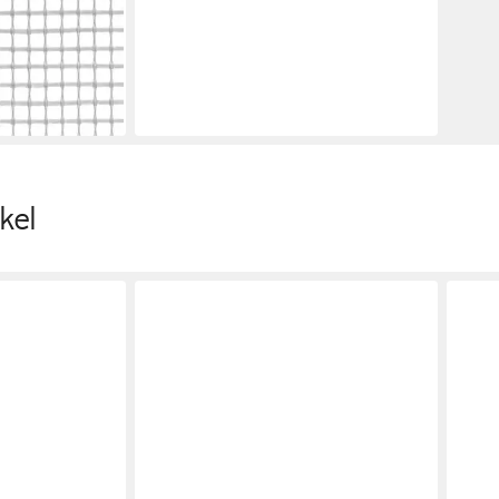
ukom
be 25 x 1 m =
kel