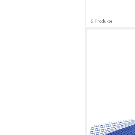
5 Produkte
BAUKOM
Glasfasergewebe Ba
Außenputzgewebe 10 x