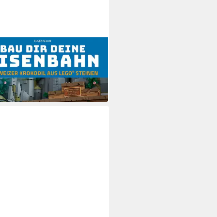
ir deine Eisenbahn / Eugen
n
0 €
 Werktagen bei dir