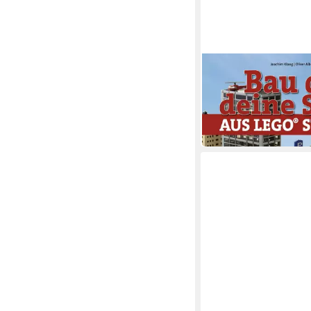
Bau dir deine Stadt / 
Oliver Albrecht
19,99 €
in 3-4 Werktagen bei dir