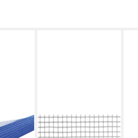
ukom
 1 m = 10 m²