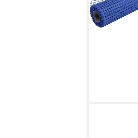
25,79 €
(2,58 €/ 1 qm)
in 4-5 Werktagen bei dir