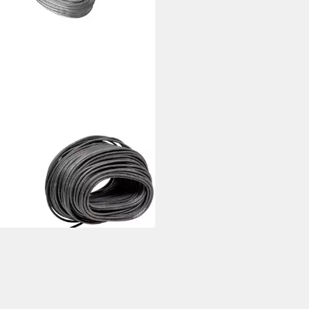
KOM
reifgitter Baukom Bindedraht Ø
mm geglüht
 €
 Werktagen bei dir