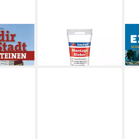
BAUFAN®
Joachim Klang,
Bau d
Montagekleber 300 g Klebstoff für
Selli
18,0
Innen Holzkleber Fliesenkleber uvm
in 3-4
12,67 €
(42,23 €/ 1 kg)
in 6-7 Werktagen bei dir