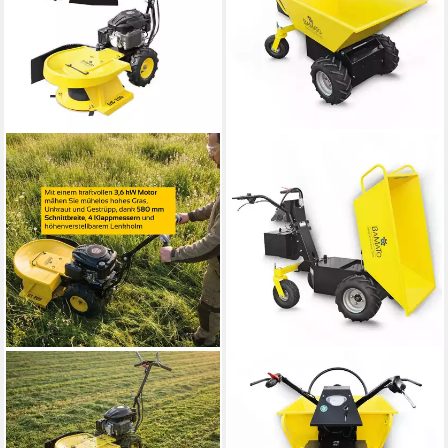
BAMATO
BAMATO
Benzinrasenmäher GS-200,
Motorschubkarre MTR-
58 cm Schnittbreite,
550RE, 350 l, 1-tlg.,
Hochgrasmäher,
Elektrodumper, Akku