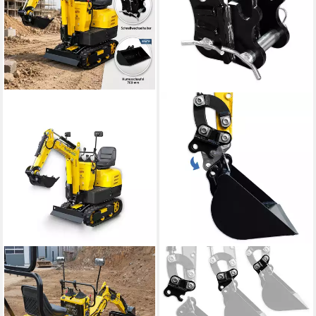
BAMATO
BAMATO
Garten-Multifunktionsgerät -
Garten-Multifunktionsgerät
Bagger inkl Tieflöffel &
MIB600QC, Stk, 1
149,00 €
Humusschaufel 8,8 kN