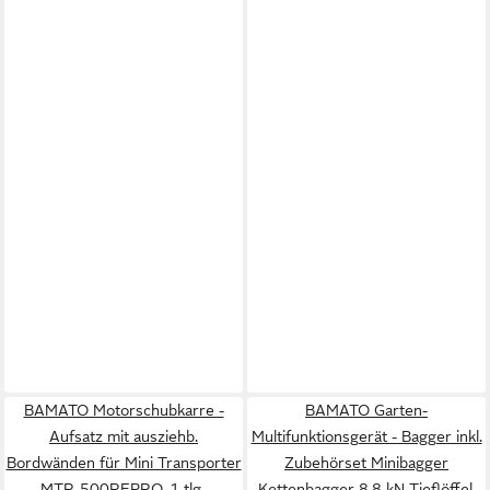
BAMATO Motorschubkarre -
BAMATO Garten-
Aufsatz mit ausziehb.
Multifunktionsgerät - Bagger inkl.
Bordwänden für Mini Transporter
Zubehörset Minibagger
MTR-500REPRO, 1-tlg.,
Kettenbagger 8,8 kN Tieflöffel,