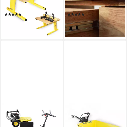
Oberfräsentisch, Tisch für
Bankhaken, Massivholz
Oberfräse
Hobelbank, Holzwerkbank
(2)
(1)
99,00 €
349,00 €
UVP
399,00 €
lieferbar - in 2-3 Werktagen bei dir
-13%
lieferbar - in 2-3 Werktagen bei dir