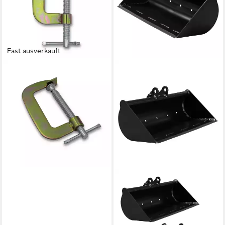
Fast ausverkauft
BAMATO
Hobelbank WORK530SZ
8,50 €
lieferbar - in 2-3 Werktagen bei dir
BAMATO
Garten-Multifunktionsgerät
MIB600GRBU7, Stk, 1
229,00 €
lieferbar - in 2-3 Werktagen bei dir