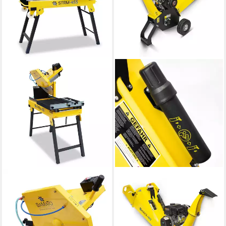
BAMATO
BAMATO
Steintrenner STRM-455
Häcksler HACK-100, 10 cm
Steintrennmaschine 2,2 kW
max. Astdurchmesser, (1-St),
450mm Diamanttrennscheibe
kompakter Häcksler,