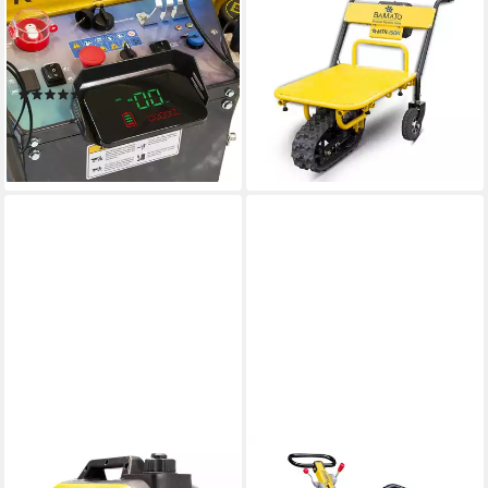
500REPRO, 1-tlg.,
1-tlg., Elektrodumper, Akku
Elektrodumper, Akku
Schubkarre, Motorschubkarre
849,00 €
Schubkarre, Motorschubkarre
UVP
899,00 €
(3)
-6%
1.999,00 €
UVP
2.299,00 €
lieferbar - in 2-3 Werktagen bei dir
-13%
lieferbar - in 2-3 Werktagen bei dir