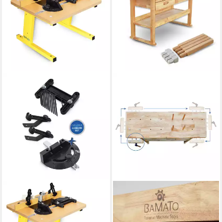
BAMATO
BAMATO
Oberfrästisch RT-120, (5-tlg),
Hobelbank WORK-1640, (1-
gummierte Füße, mobiler
tlg), 1x Spannzange, 8x