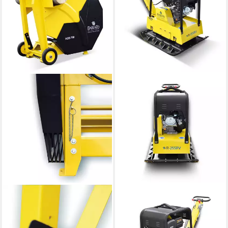
BAMATO
BAMATO
Wippkreissäge HOS-750
Rüttelplatte R-255RV, max.
Wippsäge 700mm HM-
3750 vpm, 3-tlg., inklusive