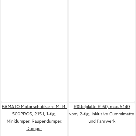
BAMATO Motorschubkarre MTR-
Rüttelplatte R-60, max. 5140
500PROS, 215 l, 1-tlg.,
vpm, 2-tlg., inklusive Gummimatte
Minidumper, Raupendumper,
und Fahrwerk
Dumper