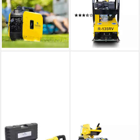
in kW, (1-tlg), Inverter
4300 vpm, 3-tlg., inklusive
Stromgenerator,
Gummimatte und Fahrwerk
(3)
Transportgriff, geräuscharm
999,00 €
UVP
1.299,00 €
(1)
319,00 €
UVP
799,00 €
-23%
lieferbar - in 2-3 Werktagen bei dir
-60%
lieferbar - in 2-3 Werktagen bei dir