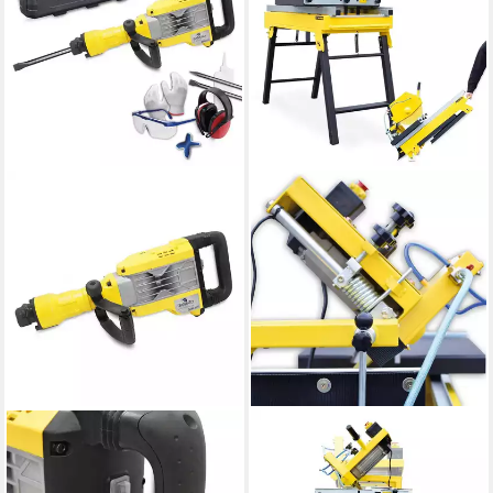
BAMATO
BAMATO
Abbruchhammer STH-195
Steintrenner STRM-355
Abbruchhammer 50 Joule
Steintrennmaschine 2,2 kW