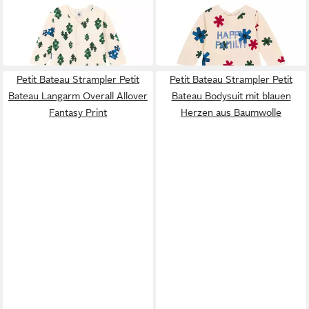
PETIT BATEAU
PETIT BATEAU
Strampler Petit Bateau
Strampler Petit Bateau
Strampler mitTannenbäumen
Strampler mit blauen, roten
55,95 €
55,95 €
und Häusern
und grünen Sternen
Petit Bateau Strampler Petit
Petit Bateau Strampler Petit
Bateau Langarm Overall Allover
Bateau Bodysuit mit blauen
Fantasy Print
Herzen aus Baumwolle