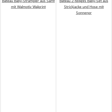
Bateau Baby-Strampler aus Samt
Bateau 2-teiliges Baby-Set aus
mit Walmotiv Walprint
Strickjacke und Hose mit
Sonnenpr